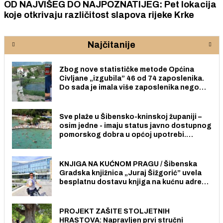
OD NAJVIŠEG DO NAJPOZNATIJEG: Pet lokacija
koje otkrivaju različitost slapova rijeke Krke
Najčitanije
Zbog nove statističke metode Općina
Civljane „izgubila” 46 od 74 zaposlenika.
Do sada je imala više zaposlenika nego
radno sposobnih osoba među svojih 170
stanovnika.
Sve plaže u Šibensko-kninskoj županiji –
osim jedne - imaju status javno dostupnog
pomorskog dobra u općoj upotrebi.
Pristup je slobodan i besplatan za sve
građane i posjetitelje.
KNJIGA NA KUĆNOM PRAGU / Šibenska
Gradska knjižnica „Juraj Šižgorić” uvela
besplatnu dostavu knjiga na kućnu adresu
električnim biciklom.
PROJEKT ZAŠITE STOLJETNIH
HRASTOVA: Napravljen prvi stručni