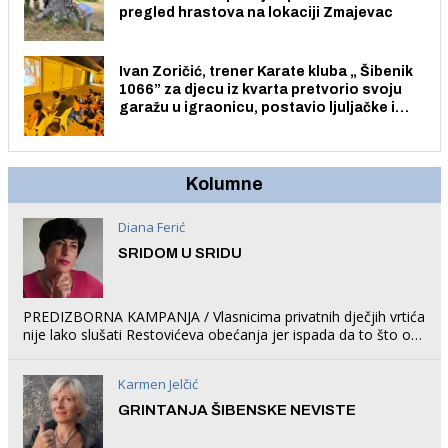
pregled hrastova na lokaciji Zmajevac
Ivan Zoričić, trener Karate kluba „ Šibenik
1066” za djecu iz kvarta pretvorio svoju
garažu u igraonicu, postavio ljuljačke i
trampolin i organizirao dječje ljetno kino.
Kolumne
Diana Ferić
SRIDOM U SRIDU
PREDIZBORNA KAMPANJA / Vlasnicima privatnih dječjih vrtića
nije lako slušati Restovićeva obećanja jer ispada da to što oni
rade u Šibeniku ne postoji
Karmen Jelčić
GRINTANJA ŠIBENSKE NEVISTE