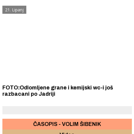
21. Lipanj
FOTO:Odlomljene grane i kemijski wc-i još
razbacani po Jadriji
ČASOPIS - VOLIM ŠIBENIK