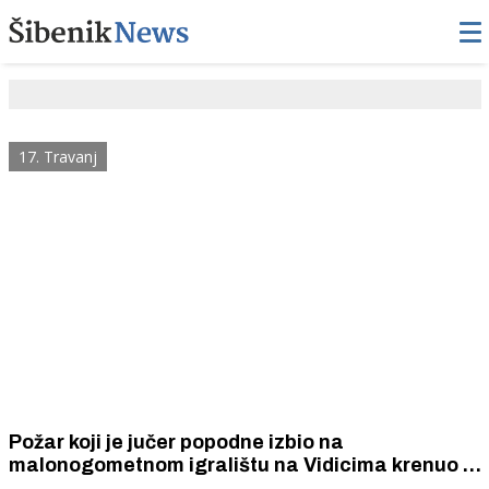
17. Travanj
Požar koji je jučer popodne izbio na
malonogometnom igralištu na Vidicima krenuo je
iz kemijskog WC -a