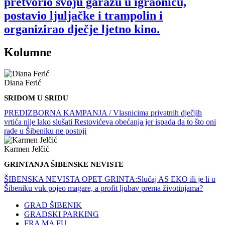
pretvorio svoju garažu u igraonicu,
postavio ljuljačke i trampolin i
organizirao dječje ljetno kino.
Kolumne
Diana Ferić
SRIDOM U SRIDU
PREDIZBORNA KAMPANJA / Vlasnicima privatnih dječjih
vrtića nije lako slušati Restovićeva obećanja jer ispada da to što oni
rade u Šibeniku ne postoji
Karmen Jelčić
GRINTANJA ŠIBENSKE NEVISTE
ŠIBENSKA NEVISTA OPET GRINTA:Slučaj AS EKO ili je li u
Šibeniku vuk pojeo magare, a profit ljubav prema životinjama?
GRAD ŠIBENIK
GRADSKI PARKING
FRA MA FU