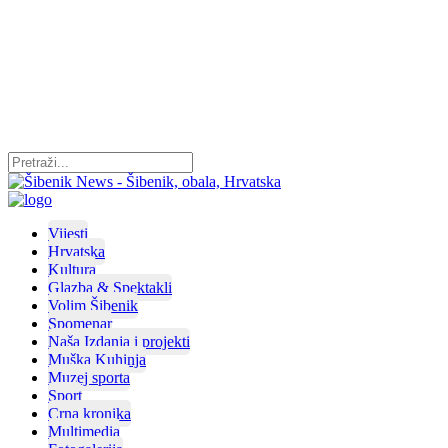
Vijesti
Hrvatska
Kultura
Glazba & Spektakli
Volim Šibenik
Spomenar
Naša Izdanja i projekti
Muška Kuhinja
Muzej sporta
Sport
Crna kronika
Multimedia