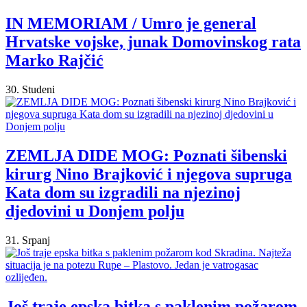
IN MEMORIAM / Umro je general
Hrvatske vojske, junak Domovinskog rata
Marko Rajčić
30. Studeni
ZEMLJA DIDE MOG: Poznati šibenski
kirurg Nino Brajković i njegova supruga
Kata dom su izgradili na njezinoj
djedovini u Donjem polju
31. Srpanj
Još traje epska bitka s paklenim požarom