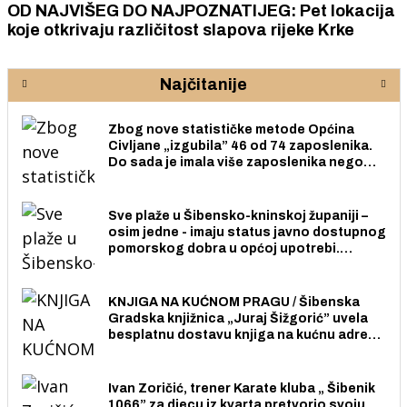
OD NAJVIŠEG DO NAJPOZNATIJEG: Pet lokacija
koje otkrivaju različitost slapova rijeke Krke
Najčitanije
Zbog nove statističke metode Općina
Civljane „izgubila” 46 od 74 zaposlenika.
Do sada je imala više zaposlenika nego
radno sposobnih osoba među svojih 170
stanovnika.
Sve plaže u Šibensko-kninskoj županiji –
osim jedne - imaju status javno dostupnog
pomorskog dobra u općoj upotrebi.
Pristup je slobodan i besplatan za sve
građane i posjetitelje.
KNJIGA NA KUĆNOM PRAGU / Šibenska
Gradska knjižnica „Juraj Šižgorić” uvela
besplatnu dostavu knjiga na kućnu adresu
električnim biciklom.
Ivan Zoričić, trener Karate kluba „ Šibenik
1066” za djecu iz kvarta pretvorio svoju