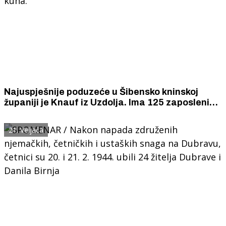
Najuspješnije poduzeće u Šibensko kninskoj
županiji je Knauf iz Uzdolja. Ima 125 zaposlenih,
375 000 000 kuna prihoda i dobit od 87 000 000
kuna.
21. Veljača