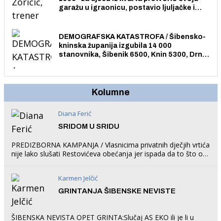
garažu u igraonicu, postavio ljuljačke i
trampolin i organizirao dječje ljetno kino.
DEMOGRAFSKA KATASTROFA / Šibensko-
kninska županija izgubila 14 000
stanovnika, Šibenik 6500, Knin 5300, Drniš
1758, Skradin 625, Vodice 275...
Kolumne
Diana Ferić
SRIDOM U SRIDU
PREDIZBORNA KAMPANJA / Vlasnicima privatnih dječjih vrtića
nije lako slušati Restovićeva obećanja jer ispada da to što oni
rade u Šibeniku ne postoji
Karmen Jelčić
GRINTANJA ŠIBENSKE NEVISTE
ŠIBENSKA NEVISTA OPET GRINTA:Slučaj AS EKO ili je li u