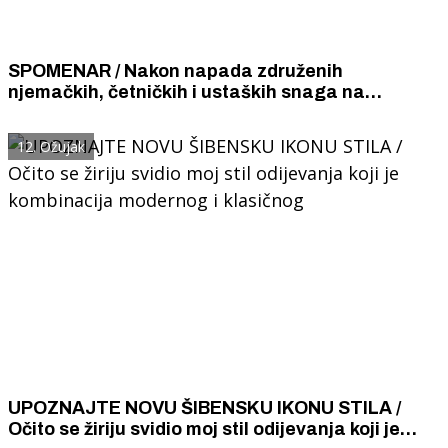
SPOMENAR / Nakon napada združenih
njemačkih, četničkih i ustaških snaga na
Dubravu, četnici su 20. i 21. 2. 1944. ubili 24
žitelja Dubrave i Danila Birnja
12. Ožujak
UPOZNAJTE NOVU ŠIBENSKU IKONU STILA /
Očito se žiriju svidio moj stil odijevanja koji je