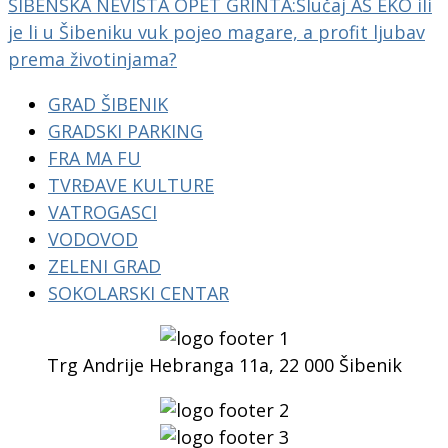
ŠIBENSKA NEVISTA OPET GRINTA:Slučaj AS EKO ili
je li u Šibeniku vuk pojeo magare, a profit ljubav
prema životinjama?
GRAD ŠIBENIK
GRADSKI PARKING
FRA MA FU
TVRĐAVE KULTURE
VATROGASCI
VODOVOD
ZELENI GRAD
SOKOLARSKI CENTAR
Trg Andrije Hebranga 11a, 22 000 Šibenik