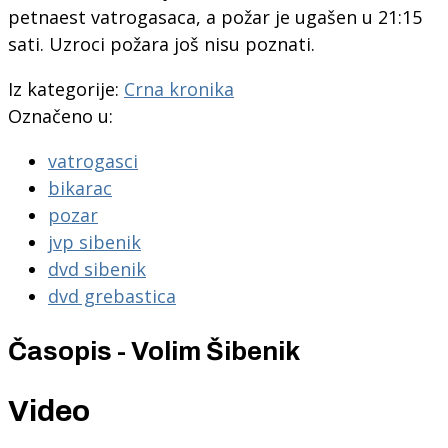
petnaest vatrogasaca, a požar je ugašen u 21:15
sati. Uzroci požara još nisu poznati.
Iz kategorije:
Crna kronika
Označeno u:
vatrogasci
bikarac
pozar
jvp sibenik
dvd sibenik
dvd grebastica
Časopis - Volim Šibenik
Video