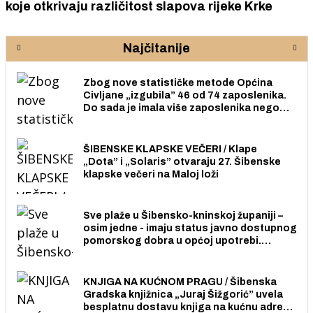
koje otkrivaju različitost slapova rijeke Krke
Najčitanije
Zbog nove statističke metode Općina
Civljane „izgubila” 46 od 74 zaposlenika.
Do sada je imala više zaposlenika nego
radno sposobnih osoba među svojih 170
stanovnika.
ŠIBENSKE KLAPSKE VEČERI / Klape
„Dota” i „Solaris” otvaraju 27. Šibenske
klapske večeri na Maloj loži
Sve plaže u Šibensko-kninskoj županiji –
osim jedne - imaju status javno dostupnog
pomorskog dobra u općoj upotrebi.
Pristup je slobodan i besplatan za sve
građane i posjetitelje.
KNJIGA NA KUĆNOM PRAGU / Šibenska
Gradska knjižnica „Juraj Šižgorić” uvela
besplatnu dostavu knjiga na kućnu adresu