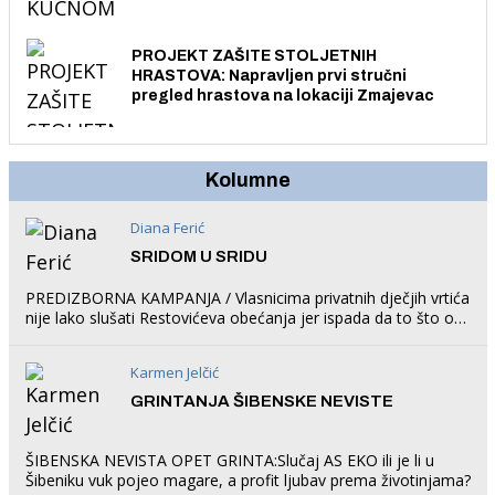
električnim biciklom.
PROJEKT ZAŠITE STOLJETNIH
HRASTOVA: Napravljen prvi stručni
pregled hrastova na lokaciji Zmajevac
Kolumne
Diana Ferić
SRIDOM U SRIDU
PREDIZBORNA KAMPANJA / Vlasnicima privatnih dječjih vrtića
nije lako slušati Restovićeva obećanja jer ispada da to što oni
rade u Šibeniku ne postoji
Karmen Jelčić
GRINTANJA ŠIBENSKE NEVISTE
ŠIBENSKA NEVISTA OPET GRINTA:Slučaj AS EKO ili je li u
Šibeniku vuk pojeo magare, a profit ljubav prema životinjama?