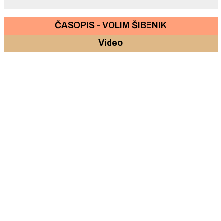
ČASOPIS - VOLIM ŠIBENIK
Video