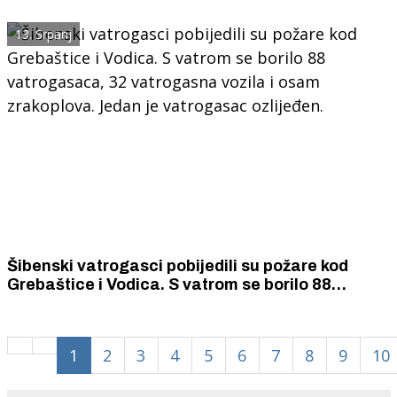
13. Srpanj
Šibenski vatrogasci pobijedili su požare kod
Grebaštice i Vodica. S vatrom se borilo 88
vatrogasaca, 32 vatrogasna vozila i osam
zrakoplova. Jedan je vatrogasac ozlijeđen.
1
2
3
4
5
6
7
8
9
10