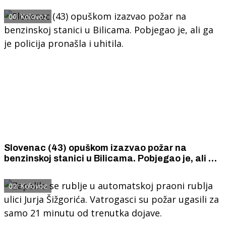
a pomagali su i vatrogasni zrakoplovi.
06. Kolovoz
Slovenac (43) opuškom izazvao požar na
benzinskoj stanici u Bilicama. Pobjegao je, ali ga
je policija pronašla i uhitila.
02. Kolovoz