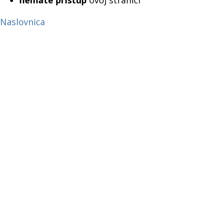
nemate pristup
ovoj stranici
Naslovnica