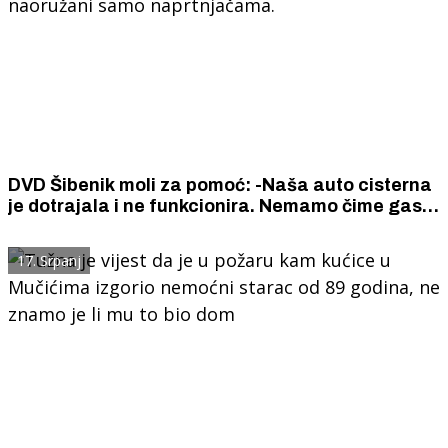
DVD Šibenik moli za pomoć: -Naša auto cisterna
je dotrajala i ne funkcionira. Nemamo čime gasiti
požare. Idemo na intervencije kombijem
naoružani samo naprtnjačama.
17. Srpanj