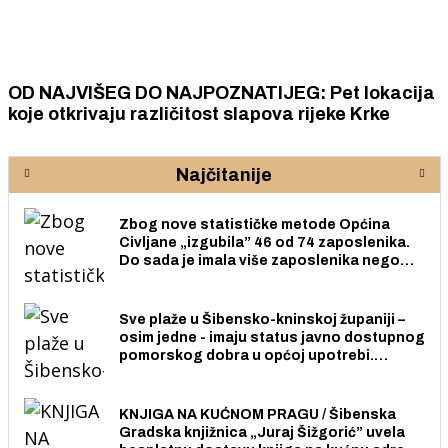
OD NAJVIŠEG DO NAJPOZNATIJEG: Pet lokacija
koje otkrivaju različitost slapova rijeke Krke
Najčitanije
Zbog nove statističke metode Općina
Civljane „izgubila” 46 od 74 zaposlenika.
Do sada je imala više zaposlenika nego
radno sposobnih osoba među svojih 170
stanovnika.
Sve plaže u Šibensko-kninskoj županiji –
osim jedne - imaju status javno dostupnog
pomorskog dobra u općoj upotrebi.
Pristup je slobodan i besplatan za sve
građane i posjetitelje.
KNJIGA NA KUĆNOM PRAGU / Šibenska
Gradska knjižnica „Juraj Šižgorić” uvela