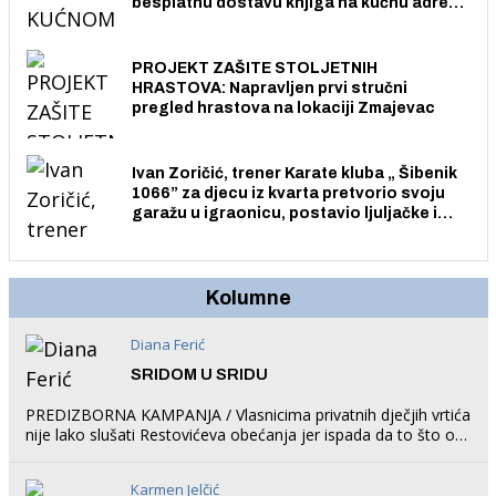
besplatnu dostavu knjiga na kućnu adresu
električnim biciklom.
PROJEKT ZAŠITE STOLJETNIH
HRASTOVA: Napravljen prvi stručni
pregled hrastova na lokaciji Zmajevac
Ivan Zoričić, trener Karate kluba „ Šibenik
1066” za djecu iz kvarta pretvorio svoju
garažu u igraonicu, postavio ljuljačke i
trampolin i organizirao dječje ljetno kino.
Kolumne
Diana Ferić
SRIDOM U SRIDU
PREDIZBORNA KAMPANJA / Vlasnicima privatnih dječjih vrtića
nije lako slušati Restovićeva obećanja jer ispada da to što oni
rade u Šibeniku ne postoji
Karmen Jelčić