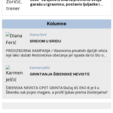
garažu u igraonicu, postavio ljuljačke i
trampolin i organizirao dječje ljetno kino.
Kolumne
Diana Ferić
SRIDOM U SRIDU
PREDIZBORNA KAMPANJA / Vlasnicima privatnih dječjih vrtića
nije lako slušati Restovićeva obećanja jer ispada da to što oni
rade u Šibeniku ne postoji
Karmen Jelčić
GRINTANJA ŠIBENSKE NEVISTE
ŠIBENSKA NEVISTA OPET GRINTA:Slučaj AS EKO ili je li u
Šibeniku vuk pojeo magare, a profit ljubav prema životinjama?