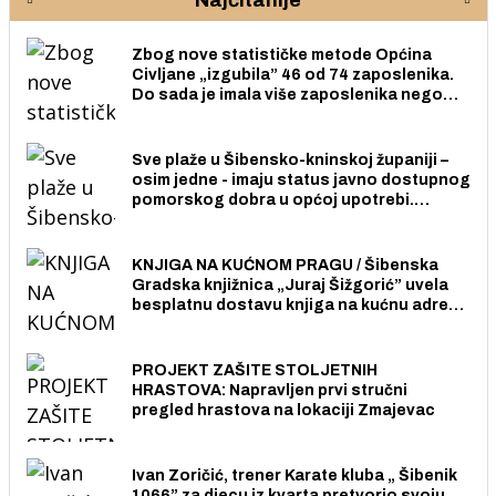
Najčitanije
Zbog nove statističke metode Općina
Civljane „izgubila” 46 od 74 zaposlenika.
Do sada je imala više zaposlenika nego
radno sposobnih osoba među svojih 170
stanovnika.
Sve plaže u Šibensko-kninskoj županiji –
osim jedne - imaju status javno dostupnog
pomorskog dobra u općoj upotrebi.
Pristup je slobodan i besplatan za sve
građane i posjetitelje.
KNJIGA NA KUĆNOM PRAGU / Šibenska
Gradska knjižnica „Juraj Šižgorić” uvela
besplatnu dostavu knjiga na kućnu adresu
električnim biciklom.
PROJEKT ZAŠITE STOLJETNIH
HRASTOVA: Napravljen prvi stručni
pregled hrastova na lokaciji Zmajevac
Ivan Zoričić, trener Karate kluba „ Šibenik
1066” za djecu iz kvarta pretvorio svoju