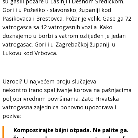
su gasili požare u Lasinji i Desnom Sredičkom.
Gori i u Požeško - slavonskoj županiji kod
Pasikovaca i Brestovca. Požar je velik. Gase ga 72
vatrogasca sa 12 vatrogasnih vozila. Kako
doznajemo u borbi s vatrom ozlijeđen je jedan
vatrogasac. Gori i u Zagrebačkoj županiji u
Lukovu kod Vrbovca.
Uzroci? U najvećem broju slučajeva
nekontrolirano spaljivanje korova na pašnjacima i
poljoprivrednim površinama. Zato Hrvatska
vatrogasna zajednica ponovno upozorava i
poziva:
Kompostirajte biljni otpada. Ne palite ga.