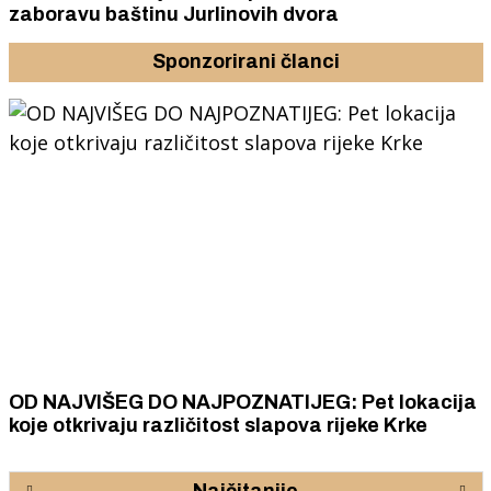
zaboravu baštinu Jurlinovih dvora
Sponzorirani članci
JVIŠEG DO NAJPOZNATIJEG: Pet lokacija
ZAVRŠ
krivaju različitost slapova rijeke Krke
ideja, 
sudjel
lokaln