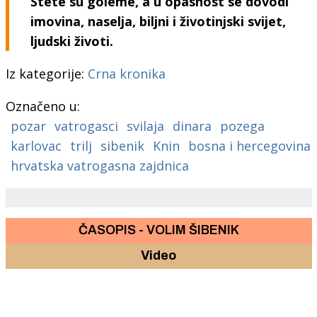
Štete su goleme, a u opasnost se dovodi
imovina, naselja, biljni i životinjski svijet,
ljudski životi.
Iz kategorije:
Crna kronika
Označeno u:
pozar
vatrogasci
svilaja
dinara
pozega
karlovac
trilj
sibenik
Knin
bosna i hercegovina
hrvatska vatrogasna zajdnica
ČASOPIS - VOLIM ŠIBENIK
Video