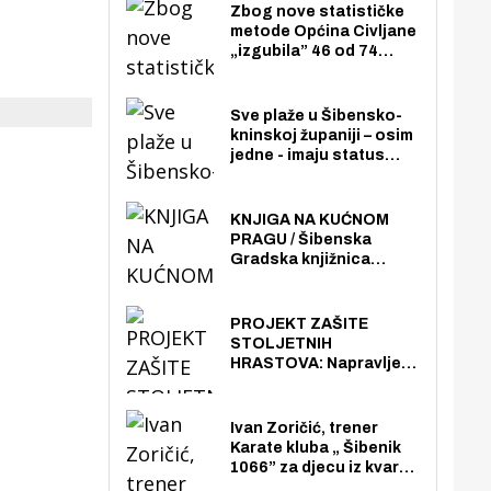
Zbog nove statističke
metode Općina Civljane
„izgubila” 46 od 74
zaposlenika. Do sada je
imala više zaposlenika
nego radno sposobnih
Sve plaže u Šibensko-
osoba među svojih 170
kninskoj županiji – osim
stanovnika.
jedne - imaju status
javno dostupnog
pomorskog dobra u
općoj upotrebi. Pristup
KNJIGA NA KUĆNOM
je slobodan i besplatan
PRAGU / Šibenska
za sve građane i
Gradska knjižnica
posjetitelje.
„Juraj Šižgorić” uvela
besplatnu dostavu
knjiga na kućnu adresu
PROJEKT ZAŠITE
električnim biciklom.
STOLJETNIH
HRASTOVA: Napravljen
prvi stručni pregled
hrastova na lokaciji
Zmajevac
Ivan Zoričić, trener
Karate kluba „ Šibenik
1066” za djecu iz kvarta
pretvorio svoju garažu