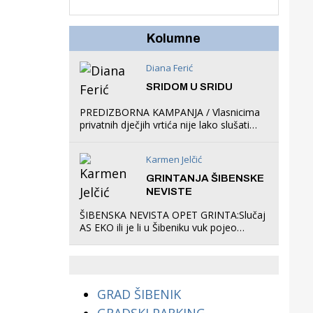
u igraonicu, postavio
ljuljačke i trampolin i
organizirao dječje
Kolumne
ljetno kino.
Diana Ferić
SRIDOM U SRIDU
PREDIZBORNA KAMPANJA / Vlasnicima
privatnih dječjih vrtića nije lako slušati
Restovićeva obećanja jer ispada da to
što oni rade u Šibeniku ne postoji
Karmen Jelčić
GRINTANJA ŠIBENSKE
NEVISTE
ŠIBENSKA NEVISTA OPET GRINTA:Slučaj
AS EKO ili je li u Šibeniku vuk pojeo
magare, a profit ljubav prema
životinjama?
GRAD ŠIBENIK