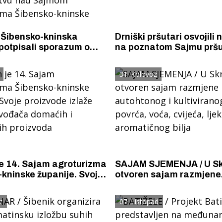
 Šibensko-kninska
Drniški pršutari osvojili
potpisali sporazum o
na poznatom Sajmu pršu
na organizaciji proslave
istarskom Tinjanu
rada i ugovor o
31. Kolovoz
tvu nad Sajmom
zma Šibensko-kninske
je 14. Sajam agroturizma
SAJAM SJEMENJA / U Sk
kninske županije. Svoje
otvoren sajam razmjene
 izlaže 170 proizvođača
autohtonog i kultivirano
 autohtonih proizvoda
sjemena povrća, voća, c
c
07. Listopad
ljekovitog i aromatičnog 