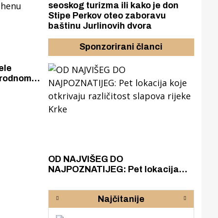
seoskog turizma ili kako je don
Stipe Perkov oteo zaboravu
baštinu Jurlinovih dvora
Sponzorirani članci
ele
arodnom
nchenu
azak
OD NAJVIŠEG DO
ZA
zgrađeno
NAJPOZNATIJEG: Pet lokacija
AKA
ru
koje otkrivaju različitost slapova
isku
rijeke Krke
sud
Najčitanije
pod
zaj