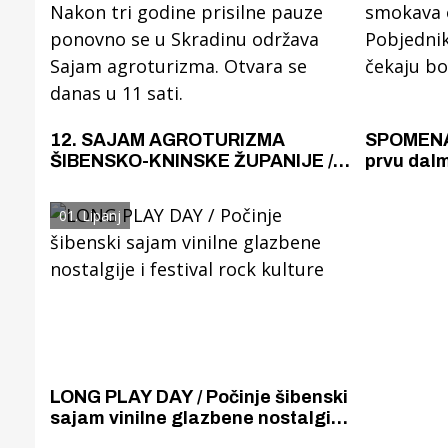
12. SAJAM AGROTURIZMA
SPOMENAR
ŠIBENSKO-KNINSKE ŽUPANIJE /
prvu dalm
Nakon tri godine prisilne pauze
smokava o
ponovno se u Skradinu održava
Pobjedni
01. Lipanj
Sajam agroturizma. Otvara se
čekaju b
danas u 11 sati.
Gornji tok
Otkrijte h
edukativnom kampusu 
Puljanim
LONG PLAY DAY / Počinje šibenski
sajam vinilne glazbene nostalgije
i festival rock kulture