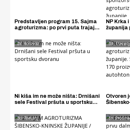
Predstavljen program 15. Sajma
NP Krka i
agroturizma: po prvi puta trajajat
županija 
će tri dana, a održavat će se na tri
suradnji 
lokacije u Skradinu
Praznika 
28. Kolovoz
30. Travanj
sponzors
agroturi
županije
Ni kiša im ne može ništa: Drnišani
Otvoren 
sele Festival pršuta u sportsku
Šibensko-
dvoranu
proizvode
domaćih i
30. Travanj
15. Prosina