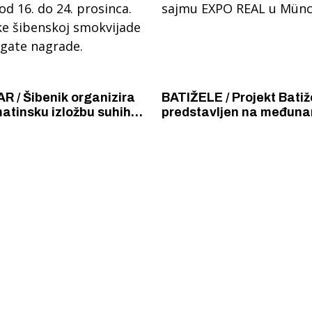
 / Šibenik organizira
BATIŽELE / Projekt Batiž
atinsku izložbu suhih
predstavljen na međun
d 16. do 24. prosinca.
sajmu EXPO REAL u Mü
ke šibenskoj smokvijade
ogate nagrade.
 Krke iz prve ruke -
Šibenik spreman za dol
ostel Titius u
električnih autobusa: i
NP Krka u
12 punionica na kolodvo
a