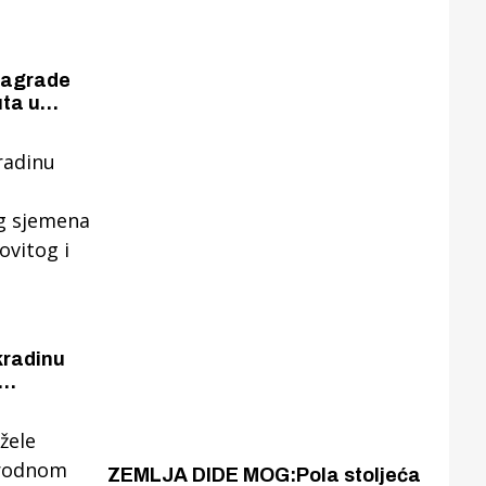
 nagrade
ta u
radinu
g
vijeća,
bilja
ZEMLJA DIDE MOG:Pola stoljeća