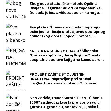
Zbog nove statističke metode Općina
Civljane „izgubila” 46 od 74 zaposlenika.
Do sada je imala više zaposlenika nego
radno sposobnih osoba među svojih 170
stanovnika.
Sve plaže u Šibensko-kninskoj županiji –
osim jedne - imaju status javno dostupnog
pomorskog dobra u općoj upotrebi.
Pristup je slobodan i besplatan za sve
građane i posjetitelje.
KNJIGA NA KUĆNOM PRAGU / Šibenska
Gradska knjižnica „Juraj Šižgorić” uvela
besplatnu dostavu knjiga na kućnu adresu
električnim biciklom.
PROJEKT ZAŠITE STOLJETNIH
HRASTOVA: Napravljen prvi stručni
pregled hrastova na lokaciji Zmajevac
Ivan Zoričić, trener Karate kluba „ Šibenik
1066” za djecu iz kvarta pretvorio svoju
garažu u igraonicu, postavio ljuljačke i