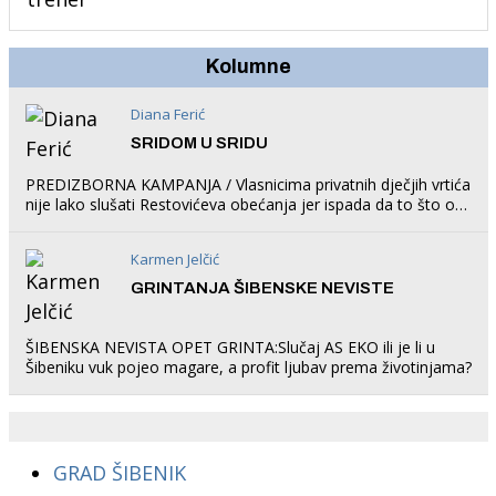
trampolin i organizirao dječje ljetno kino.
Kolumne
Diana Ferić
SRIDOM U SRIDU
PREDIZBORNA KAMPANJA / Vlasnicima privatnih dječjih vrtića
nije lako slušati Restovićeva obećanja jer ispada da to što oni
rade u Šibeniku ne postoji
Karmen Jelčić
GRINTANJA ŠIBENSKE NEVISTE
ŠIBENSKA NEVISTA OPET GRINTA:Slučaj AS EKO ili je li u
Šibeniku vuk pojeo magare, a profit ljubav prema životinjama?
GRAD ŠIBENIK