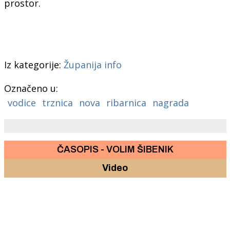
prostor.
Iz kategorije:
Županija info
Označeno u:
vodice
trznica
nova
ribarnica
nagrada
ČASOPIS - VOLIM ŠIBENIK
Video