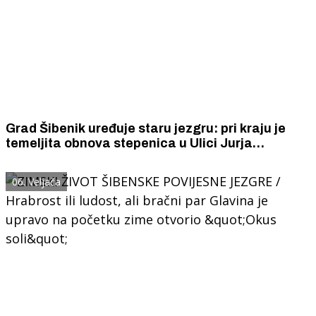
Grad Šibenik uređuje staru jezgru: pri kraju je
temeljita obnova stepenica u Ulici Jurja
Barakovića
06. Veljača