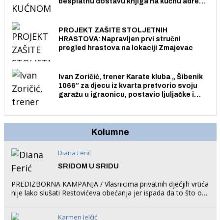
besplatnu dostavu knjiga na kućnu adresu
električnim biciklom.
PROJEKT ZAŠITE STOLJETNIH
HRASTOVA: Napravljen prvi stručni
pregled hrastova na lokaciji Zmajevac
Ivan Zoričić, trener Karate kluba „ Šibenik
1066” za djecu iz kvarta pretvorio svoju
garažu u igraonicu, postavio ljuljačke i
trampolin i organizirao dječje ljetno kino.
Kolumne
Diana Ferić
SRIDOM U SRIDU
PREDIZBORNA KAMPANJA / Vlasnicima privatnih dječjih vrtića
nije lako slušati Restovićeva obećanja jer ispada da to što oni
rade u Šibeniku ne postoji
Karmen Jelčić