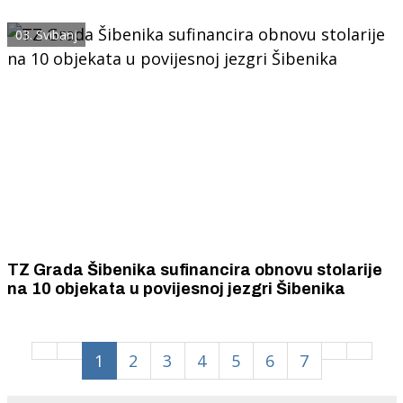
polovinu iznosa obnove fasade i krovišta te
vanjske stolarije
03. Svibanj
TZ Grada Šibenika sufinancira obnovu stolarije
na 10 objekata u povijesnoj jezgri Šibenika
1
2
3
4
5
6
7