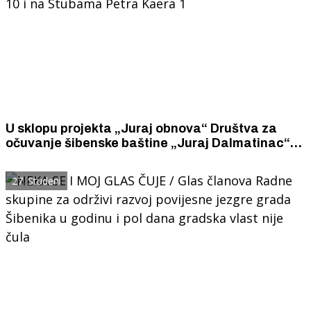
U sklopu projekta „Juraj obnova“ Društva za
očuvanje šibenske baštine „Juraj Dalmatinac“
obnovilo povijesne portale u ulici Fausta
Vrančića 10 i na Stubama Petra Kaera 1
27. Studeni