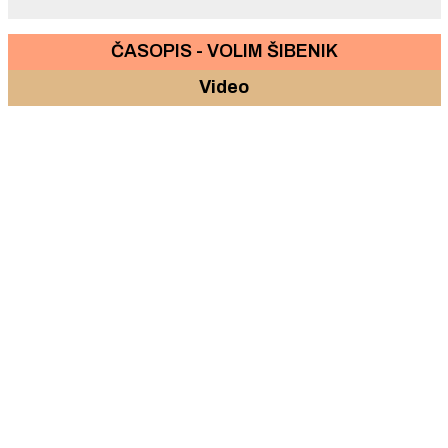
ČASOPIS - VOLIM ŠIBENIK
Video