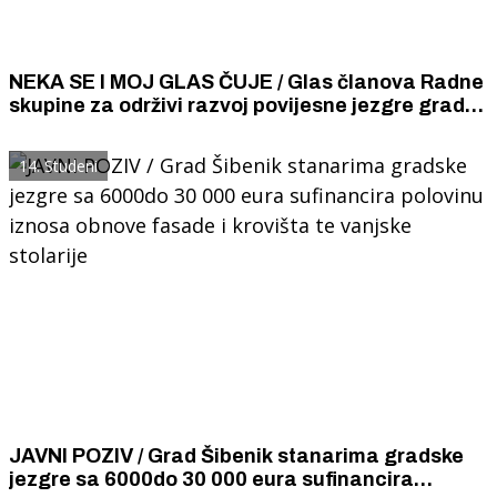
NEKA SE I MOJ GLAS ČUJE / Glas članova Radne
skupine za održivi razvoj povijesne jezgre grada
Šibenika u godinu i pol dana gradska vlast nije
čula
14. Studeni
JAVNI POZIV / Grad Šibenik stanarima gradske
jezgre sa 6000do 30 000 eura sufinancira