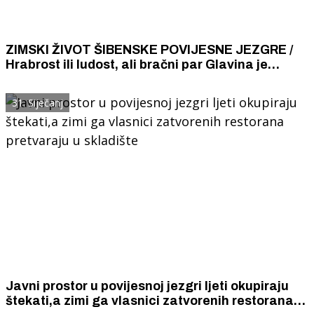
ZIMSKI ŽIVOT ŠIBENSKE POVIJESNE JEZGRE /
Hrabrost ili ludost, ali bračni par Glavina je
upravo na početku zime otvorio "Okus soli"
31. Siječanj
Javni prostor u povijesnoj jezgri ljeti okupiraju
štekati,a zimi ga vlasnici zatvorenih restorana