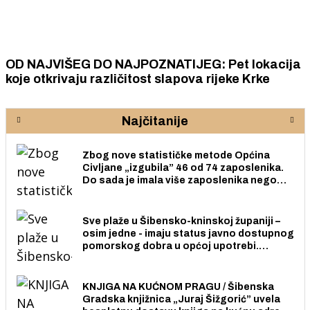
OD NAJVIŠEG DO NAJPOZNATIJEG: Pet lokacija
koje otkrivaju različitost slapova rijeke Krke
Najčitanije
Zbog nove statističke metode Općina
Civljane „izgubila” 46 od 74 zaposlenika.
Do sada je imala više zaposlenika nego
radno sposobnih osoba među svojih 170
stanovnika.
Sve plaže u Šibensko-kninskoj županiji –
osim jedne - imaju status javno dostupnog
pomorskog dobra u općoj upotrebi.
Pristup je slobodan i besplatan za sve
građane i posjetitelje.
KNJIGA NA KUĆNOM PRAGU / Šibenska
Gradska knjižnica „Juraj Šižgorić” uvela