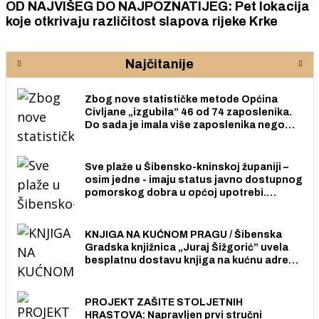
OD NAJVIŠEG DO NAJPOZNATIJEG: Pet lokacija
koje otkrivaju različitost slapova rijeke Krke
Najčitanije
Zbog nove statističke metode Općina
Civljane „izgubila” 46 od 74 zaposlenika.
Do sada je imala više zaposlenika nego
radno sposobnih osoba među svojih 170
stanovnika.
Sve plaže u Šibensko-kninskoj županiji –
osim jedne - imaju status javno dostupnog
pomorskog dobra u općoj upotrebi.
Pristup je slobodan i besplatan za sve
građane i posjetitelje.
KNJIGA NA KUĆNOM PRAGU / Šibenska
Gradska knjižnica „Juraj Šižgorić” uvela
besplatnu dostavu knjiga na kućnu adresu
električnim biciklom.
PROJEKT ZAŠITE STOLJETNIH
HRASTOVA: Napravljen prvi stručni