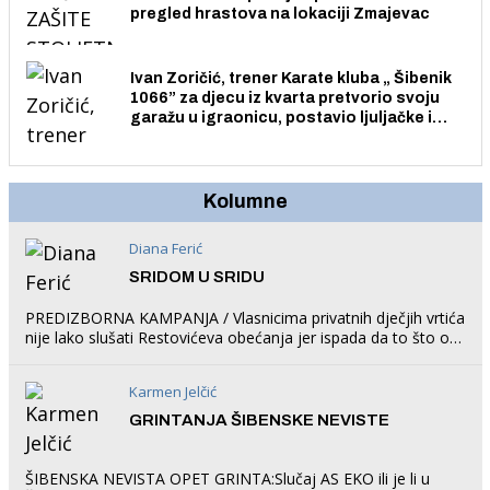
pregled hrastova na lokaciji Zmajevac
Ivan Zoričić, trener Karate kluba „ Šibenik
1066” za djecu iz kvarta pretvorio svoju
garažu u igraonicu, postavio ljuljačke i
trampolin i organizirao dječje ljetno kino.
Kolumne
Diana Ferić
SRIDOM U SRIDU
PREDIZBORNA KAMPANJA / Vlasnicima privatnih dječjih vrtića
nije lako slušati Restovićeva obećanja jer ispada da to što oni
rade u Šibeniku ne postoji
Karmen Jelčić
GRINTANJA ŠIBENSKE NEVISTE
ŠIBENSKA NEVISTA OPET GRINTA:Slučaj AS EKO ili je li u