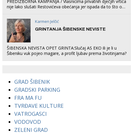
PREDIZBORNA KAMPANJA / Vlasnicima privatnih dječjih vrtića
nije lako slušati Restovićeva obećanja jer ispada da to što oni
rade u Šibeniku ne postoji
Karmen Jelčić
GRINTANJA ŠIBENSKE NEVISTE
ŠIBENSKA NEVISTA OPET GRINTA:Slučaj AS EKO ili je li u
Šibeniku vuk pojeo magare, a profit ljubav prema životinjama?
GRAD ŠIBENIK
GRADSKI PARKING
FRA MA FU
TVRĐAVE KULTURE
VATROGASCI
VODOVOD
ZELENI GRAD