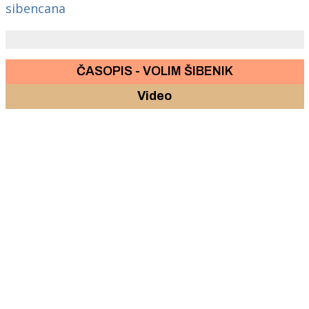
sibencana
ČASOPIS - VOLIM ŠIBENIK
Video