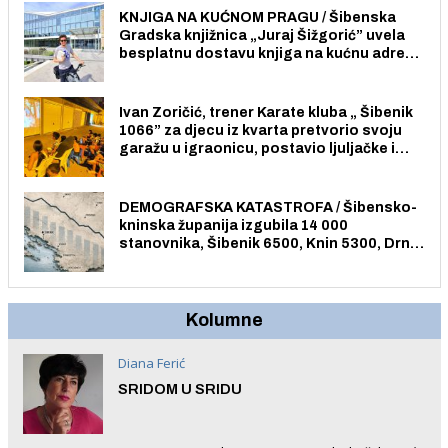
KNJIGA NA KUĆNOM PRAGU / Šibenska
Gradska knjižnica „Juraj Šižgorić” uvela
besplatnu dostavu knjiga na kućnu adresu
električnim biciklom.
Ivan Zoričić, trener Karate kluba „ Šibenik
1066” za djecu iz kvarta pretvorio svoju
garažu u igraonicu, postavio ljuljačke i
trampolin i organizirao dječje ljetno kino.
DEMOGRAFSKA KATASTROFA / Šibensko-
kninska županija izgubila 14 000
stanovnika, Šibenik 6500, Knin 5300, Drniš
1758, Skradin 625, Vodice 275...
Kolumne
Diana Ferić
SRIDOM U SRIDU