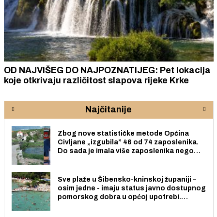
OD NAJVIŠEG DO NAJPOZNATIJEG: Pet lokacija
koje otkrivaju različitost slapova rijeke Krke
Najčitanije
Zbog nove statističke metode Općina
Civljane „izgubila” 46 od 74 zaposlenika.
Do sada je imala više zaposlenika nego
radno sposobnih osoba među svojih 170
stanovnika.
Sve plaže u Šibensko-kninskoj županiji –
osim jedne - imaju status javno dostupnog
pomorskog dobra u općoj upotrebi.
Pristup je slobodan i besplatan za sve
građane i posjetitelje.