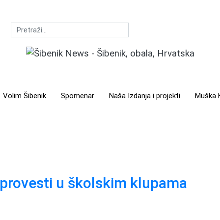
Volim Šibenik
Spomenar
Naša Izdanja i projekti
Muška K
e provesti u školskim klupama