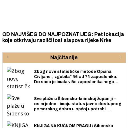
OD NAJVIŠEG DO NAJPOZNATIJEG: Pet lokacija
koje otkrivaju različitost slapova rijeke Krke
Najčitanije
Zbog nove statističke metode Općina
Civljane „izgubila” 46 od 74 zaposlenika.
Do sada je imala više zaposlenika nego
radno sposobnih osoba među svojih 170
stanovnika.
Sve plaže u Šibensko-kninskoj županiji –
osim jedne - imaju status javno dostupnog
pomorskog dobra u općoj upotrebi.
Pristup je slobodan i besplatan za sve
građane i posjetitelje.
KNJIGA NA KUĆNOM PRAGU / Šibenska