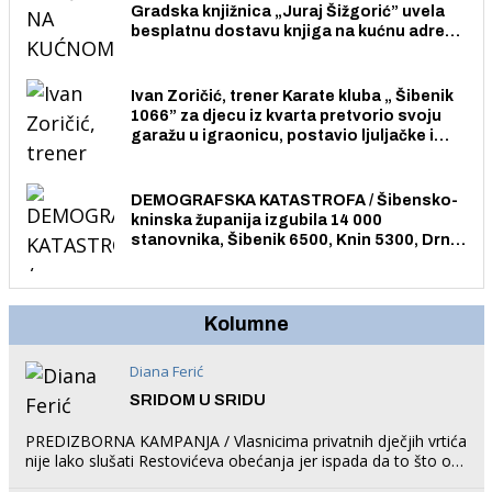
Gradska knjižnica „Juraj Šižgorić” uvela
besplatnu dostavu knjiga na kućnu adresu
električnim biciklom.
Ivan Zoričić, trener Karate kluba „ Šibenik
1066” za djecu iz kvarta pretvorio svoju
garažu u igraonicu, postavio ljuljačke i
trampolin i organizirao dječje ljetno kino.
DEMOGRAFSKA KATASTROFA / Šibensko-
kninska županija izgubila 14 000
stanovnika, Šibenik 6500, Knin 5300, Drniš
1758, Skradin 625, Vodice 275...
Kolumne
Diana Ferić
SRIDOM U SRIDU
PREDIZBORNA KAMPANJA / Vlasnicima privatnih dječjih vrtića
nije lako slušati Restovićeva obećanja jer ispada da to što oni
rade u Šibeniku ne postoji