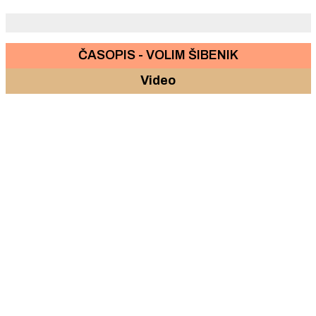
ČASOPIS - VOLIM ŠIBENIK
Video