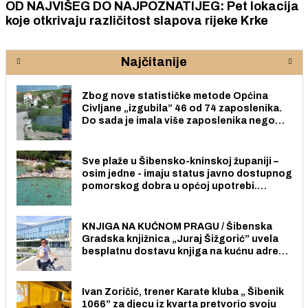
OD NAJVIŠEG DO NAJPOZNATIJEG: Pet lokacija
koje otkrivaju različitost slapova rijeke Krke
Najčitanije
Zbog nove statističke metode Općina
Civljane „izgubila” 46 od 74 zaposlenika.
Do sada je imala više zaposlenika nego
radno sposobnih osoba među svojih 170
stanovnika.
Sve plaže u Šibensko-kninskoj županiji –
osim jedne - imaju status javno dostupnog
pomorskog dobra u općoj upotrebi.
Pristup je slobodan i besplatan za sve
građane i posjetitelje.
KNJIGA NA KUĆNOM PRAGU / Šibenska
Gradska knjižnica „Juraj Šižgorić” uvela
besplatnu dostavu knjiga na kućnu adresu
električnim biciklom.
Ivan Zoričić, trener Karate kluba „ Šibenik
1066” za djecu iz kvarta pretvorio svoju