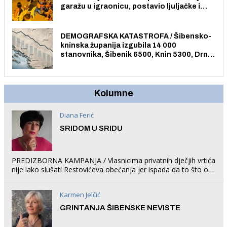
garažu u igraonicu, postavio ljuljačke i
trampolin i organizirao dječje ljetno kino.
DEMOGRAFSKA KATASTROFA / Šibensko-
kninska županija izgubila 14 000
stanovnika, Šibenik 6500, Knin 5300, Drniš
1758, Skradin 625, Vodice 275...
Kolumne
Diana Ferić
SRIDOM U SRIDU
PREDIZBORNA KAMPANJA / Vlasnicima privatnih dječjih vrtića
nije lako slušati Restovićeva obećanja jer ispada da to što oni
rade u Šibeniku ne postoji
Karmen Jelčić
GRINTANJA ŠIBENSKE NEVISTE