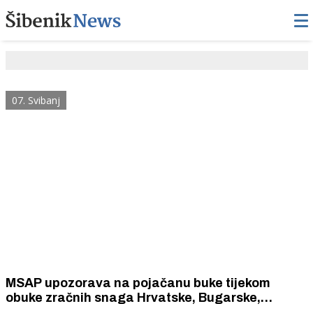
07. Svibanj
MSAP upozorava na pojačanu buke tijekom
obuke zračnih snaga Hrvatske, Bugarske,
Mađarske i Slovenije na području Zadarske,