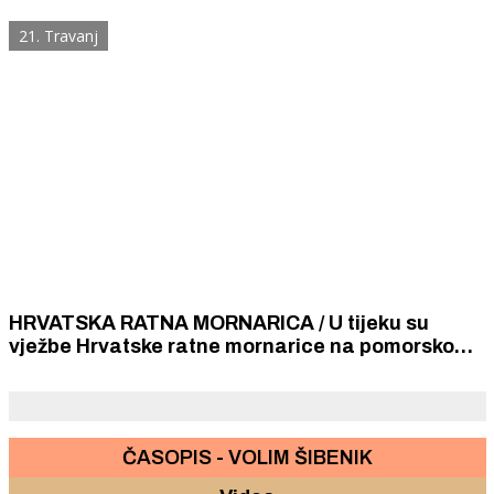
Ličko-senjeske i Šibensko-kninske županije.
21. Travanj
HRVATSKA RATNA MORNARICA / U tijeku su
vježbe Hrvatske ratne mornarice na pomorskom
vojnom Poligonu Žirje, vojnoj lokaciji Zečevo i
poligonu kod Knina
ČASOPIS - VOLIM ŠIBENIK