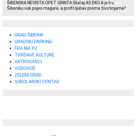
ŠIBENSKA NEVISTA OPET GRINTA:Slučaj AS EKO ili je li u
Šibeniku vuk pojeo magare, a profit ljubav prema životinjama?
GRAD ŠIBENIK
GRADSKI PARKING
FRA MA FU
TVRĐAVE KULTURE
VATROGASCI
VODOVOD
ZELENI GRAD
SOKOLARSKI CENTAR