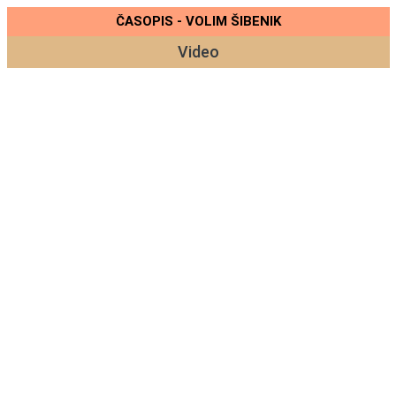
ČASOPIS - VOLIM ŠIBENIK
Video