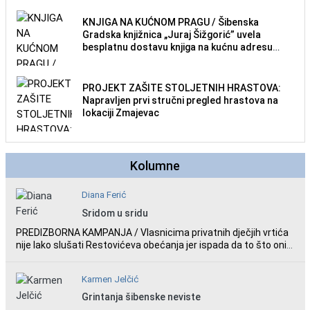
posjetitelje.
KNJIGA NA KUĆNOM PRAGU / Šibenska
Gradska knjižnica „Juraj Šižgorić” uvela
besplatnu dostavu knjiga na kućnu adresu
električnim biciklom.
PROJEKT ZAŠITE STOLJETNIH HRASTOVA:
Napravljen prvi stručni pregled hrastova na
lokaciji Zmajevac
Kolumne
Diana Ferić
Sridom u sridu
PREDIZBORNA KAMPANJA / Vlasnicima privatnih dječjih vrtića
nije lako slušati Restovićeva obećanja jer ispada da to što oni
rade u Šibeniku ne postoji
Karmen Jelčić
Grintanja šibenske neviste