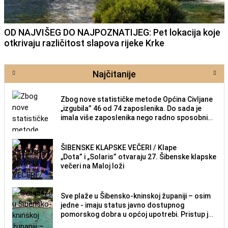
OD NAJVIŠEG DO NAJPOZNATIJEG: Pet lokacija koje
otkrivaju različitost slapova rijeke Krke
Najčitanije
Zbog nove statističke metode Općina Civljane
„izgubila” 46 od 74 zaposlenika. Do sada je
imala više zaposlenika nego radno sposobnih
osoba među svojih 170 stanovnika.
ŠIBENSKE KLAPSKE VEČERI / Klape
„Dota” i „Solaris” otvaraju 27. Šibenske klapske
večeri na Maloj loži
Sve plaže u Šibensko-kninskoj županiji – osim
jedne - imaju status javno dostupnog
pomorskog dobra u općoj upotrebi. Pristup je
slobodan i besplatan za sve građane i