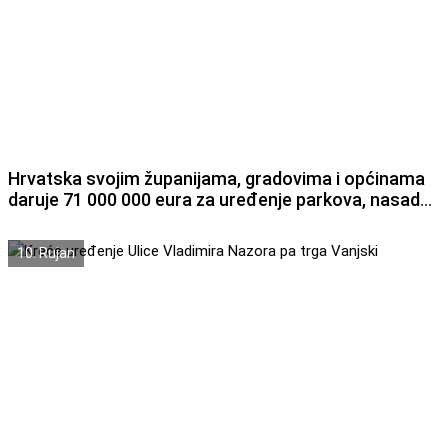
Hrvatska svojim županijama, gradovima i općinama
daruje 71 000 000 eura za uređenje parkova, nasada,
zelenih i vodnih površina u gradovima i naseljima
10. Rujan