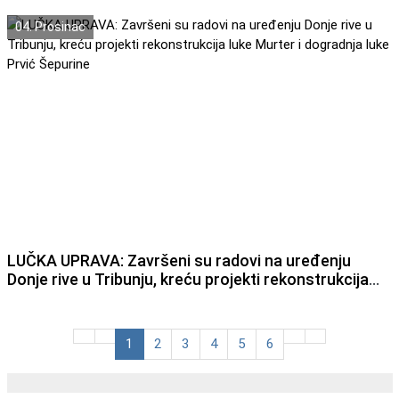
04. Prosinac
LUČKA UPRAVA: Završeni su radovi na uređenju
Donje rive u Tribunju, kreću projekti rekonstrukcija
luke Murter i dogradnja luke Prvić Šepurine
1
2
3
4
5
6