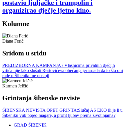
postavio ljuljačke i trampolin i
organizirao dječje ljetno kino.
Kolumne
Diana Ferić
Sridom u sridu
PREDIZBORNA KAMPANJA / Vlasnicima privatnih dječjih
vrtića nije lako slušati Restovićeva obećanja jer ispada da to što oni
rade u Šibeniku ne postoji
Karmen Jelčić
Grintanja šibenske neviste
ŠIBENSKA NEVISTA OPET GRINTA:Slučaj AS EKO ili je li u
Šibeniku vuk pojeo magare, a profit ljubav prema životinjama?
GRAD ŠIBENIK