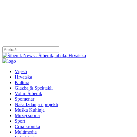
Vijesti
Hrvatska
Kultura
Glazba & Spektakli
Volim Šibenik
Spomenar
Naša Izdanja i projekti
Muška Kuhinja
Muzej sporta
Sport
Crna kronika
Multimedia