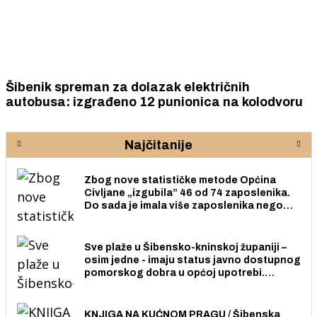
Šibenik spreman za dolazak električnih
autobusa: izgrađeno 12 punionica na kolodvoru
Najčitanije
Zbog nove statističke metode Općina
Civljane „izgubila” 46 od 74 zaposlenika.
Do sada je imala više zaposlenika nego
radno sposobnih osoba među svojih 170
stanovnika.
Sve plaže u Šibensko-kninskoj županiji –
osim jedne - imaju status javno dostupnog
pomorskog dobra u općoj upotrebi.
Pristup je slobodan i besplatan za sve
građane i posjetitelje.
KNJIGA NA KUĆNOM PRAGU / Šibenska