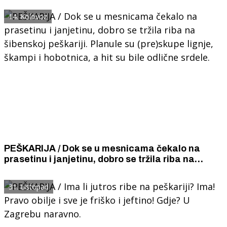
14. Kolovoz
PEŠKARIJA / Dok se u mesnicama čekalo na
prasetinu i janjetinu, dobro se tržila riba na
šibenskoj peškariji. Planule su (pre)skupe lignje,
škampi i hobotnica, a hit su bile odlične srdele.
31. Listopad