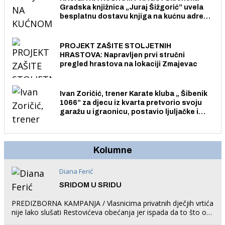
Gradska knjižnica „Juraj Šižgorić” uvela
besplatnu dostavu knjiga na kućnu adresu
električnim biciklom.
PROJEKT ZAŠITE STOLJETNIH
HRASTOVA: Napravljen prvi stručni
pregled hrastova na lokaciji Zmajevac
Ivan Zoričić, trener Karate kluba „ Šibenik
1066” za djecu iz kvarta pretvorio svoju
garažu u igraonicu, postavio ljuljačke i
trampolin i organizirao dječje ljetno kino.
Kolumne
Diana Ferić
SRIDOM U SRIDU
PREDIZBORNA KAMPANJA / Vlasnicima privatnih dječjih vrtića
nije lako slušati Restovićeva obećanja jer ispada da to što oni
rade u Šibeniku ne postoji