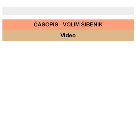
ČASOPIS - VOLIM ŠIBENIK
Video