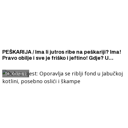
PEŠKARIJA / Ima li jutros ribe na peškariji? Ima!
Pravo obilje i sve je friško i jeftino! Gdje? U
Zagrebu naravno.
16. Kolovoz