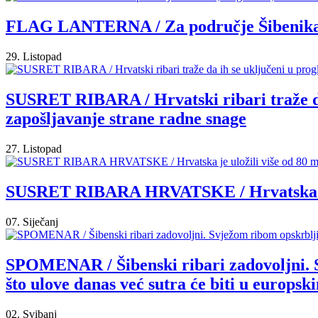
FLAG LANTERNA / Za područje Šibenika, R
29. Listopad
SUSRET RIBARA / Hrvatski ribari traže da 
zapošljavanje strane radne snage
27. Listopad
SUSRET RIBARA HRVATSKE / Hrvatska je ulo
07. Siječanj
SPOMENAR / Šibenski ribari zadovoljni. S
što ulove danas već sutra će biti u europs
02. Svibanj