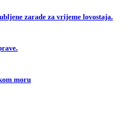
ljene zarade za vrijeme lovostaja.
prave.
nskom moru