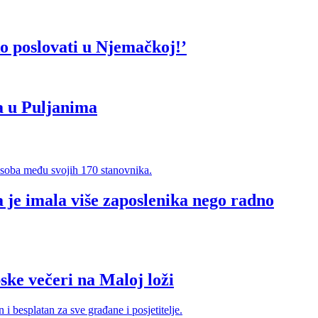
o poslovati u Njemačkoj!’
a u Puljanima
 je imala više zaposlenika nego radno
e večeri na Maloj loži