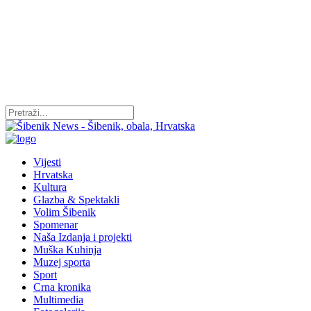
Vijesti
Hrvatska
Kultura
Glazba & Spektakli
Volim Šibenik
Spomenar
Naša Izdanja i projekti
Muška Kuhinja
Muzej sporta
Sport
Crna kronika
Multimedia