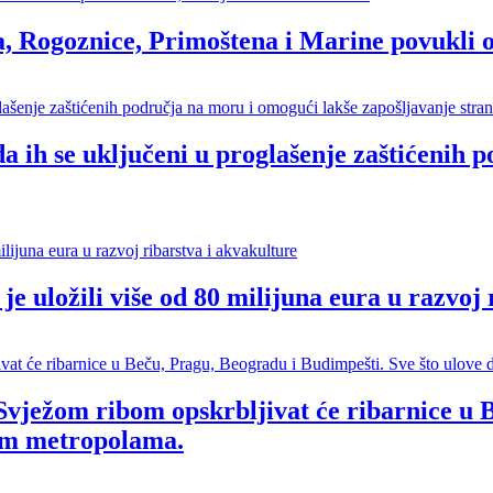
ogoznice, Primoštena i Marine povukli oko
ih se uključeni u proglašenje zaštićenih p
žili više od 80 milijuna eura u razvoj r
vježom ribom opskrbljivat će ribarnice u B
kim metropolama.