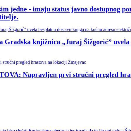
sim jedne - imaju status javno dostupnog po
itelje.
ska knjižnica „Juraj Šižgorić” uvela be
Napravljen prvi stručni pregled hrasto
ko slušati Restovićeva obećanja jer ispada da to što oni rade u Šib