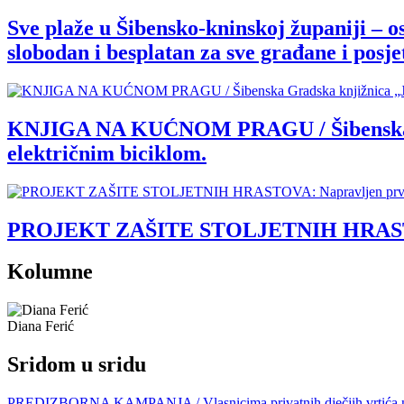
Sve plaže u Šibensko-kninskoj županiji – o
slobodan i besplatan za sve građane i posjet
KNJIGA NA KUĆNOM PRAGU / Šibenska Grad
električnim biciklom.
PROJEKT ZAŠITE STOLJETNIH HRASTOVA: 
Kolumne
Diana Ferić
Sridom u sridu
PREDIZBORNA KAMPANJA / Vlasnicima privatnih dječjih vrtića nije la