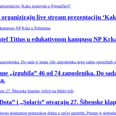
organiziraju live stream prezentaciju ‘Kak
hostel Titius u edukativnom kampusu NP Krk
ne „izgubila” 46 od 74 zaposlenika. Do sada
a.
i „Solaris” otvaraju 27. Šibenske klapsk