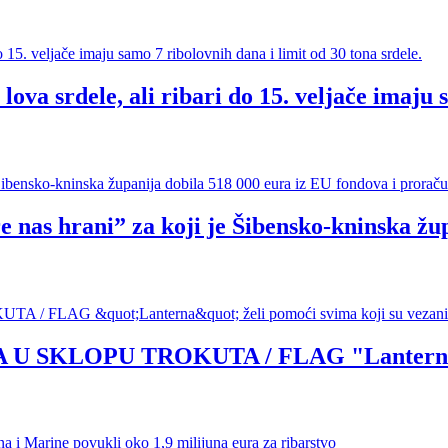
va srdele, ali ribari do 15. veljače imaju s
 hrani” za koji je Šibensko-kninska župa
LOPU TROKUTA / FLAG "Lanterna" želi