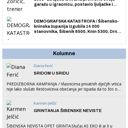
garažu u igraonicu, postavio ljuljačke i
trampolin i organizirao dječje ljetno kino.
DEMOGRAFSKA KATASTROFA / Šibensko-
kninska županija izgubila 14 000
stanovnika, Šibenik 6500, Knin 5300, Drniš
1758, Skradin 625, Vodice 275...
Kolumne
Diana Ferić
SRIDOM U SRIDU
PREDIZBORNA KAMPANJA / Vlasnicima privatnih dječjih vrtića
nije lako slušati Restovićeva obećanja jer ispada da to što oni
rade u Šibeniku ne postoji
Karmen Jelčić
GRINTANJA ŠIBENSKE NEVISTE
ŠIBENSKA NEVISTA OPET GRINTA:Slučaj AS EKO ili je li u