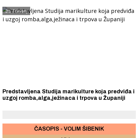
fondova
20. Travanj
Predstavljena Studija marikulture koja predviđa i
uzgoj romba,alga,ježinaca i trpova u Županiji
ČASOPIS - VOLIM ŠIBENIK