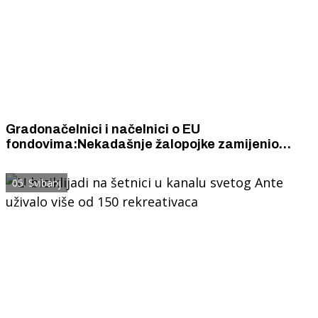
Gradonačelnici i načelnici o EU
fondovima:Nekadašnje žalopojke zamijenio
ponos zbog brojnih projekata
05. Svibanj