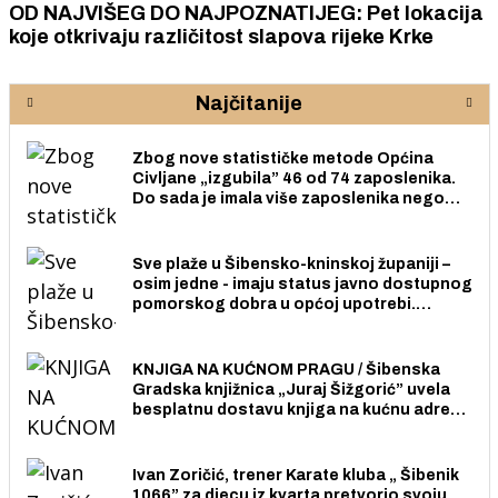
OD NAJVIŠEG DO NAJPOZNATIJEG: Pet lokacija
koje otkrivaju različitost slapova rijeke Krke
Najčitanije
Zbog nove statističke metode Općina
Civljane „izgubila” 46 od 74 zaposlenika.
Do sada je imala više zaposlenika nego
radno sposobnih osoba među svojih 170
stanovnika.
Sve plaže u Šibensko-kninskoj županiji –
osim jedne - imaju status javno dostupnog
pomorskog dobra u općoj upotrebi.
Pristup je slobodan i besplatan za sve
građane i posjetitelje.
KNJIGA NA KUĆNOM PRAGU / Šibenska
Gradska knjižnica „Juraj Šižgorić” uvela
besplatnu dostavu knjiga na kućnu adresu
električnim biciklom.
Ivan Zoričić, trener Karate kluba „ Šibenik
1066” za djecu iz kvarta pretvorio svoju