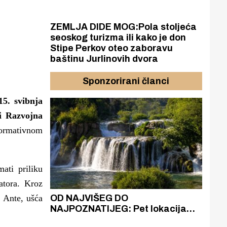
ZEMLJA DIDE MOG:Pola stoljeća
seoskog turizma ili kako je don
Stipe Perkov oteo zaboravu
baštinu Jurlinovih dvora
Sponzorirani članci
15. svibnja
i Razvojna
formativnom
mati priliku
atora. Kroz
azak
OD NAJVIŠEG DO
ZA
. Ante, ušća
zgrađeno
NAJPOZNATIJEG: Pet lokacija
AKA
ru
koje otkrivaju različitost slapova
isku