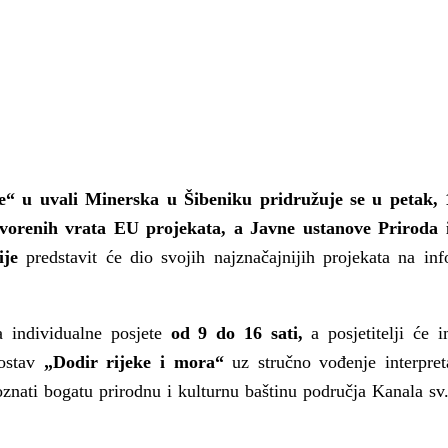
nte“ u uvali Minerska u Šibeniku pridružuje se
u
petak, 
tvorenih vrata EU projekata,
a Javne ustanove Priroda 
nije
predstavit će dio svojih najznačajnijih projekata na in
za individualne posjete
od 9 do 16 sati,
a posjetitelji će i
postav
„Dodir rijeke i mora“
uz stručno vođenje interpret
 Krke iz prve ruke -
Šibenik spreman za dol
oznati bogatu prirodnu i kulturnu baštinu područja Kanala sv
ostel Titius u
električnih autobusa: i
NP Krka u
12 punionica na kolodvo