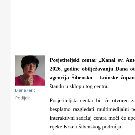
Posjetiteljski centar „Kanal sv. A
2026. godine obilježavanju Dana o
agencija Šibensko – kninske župa
štandu u sklopu tog centra.
Diana Ferić
Podijeli:
Posjetiteljski centar bit će otvoren 
besplatno razgledati multimedijalni 
Gornji tok
interaktivni sadržaj centra moći će up
Otkrijte h
rijeke Krke i šibenskog područja.
edukativnom kampusu 