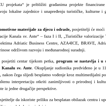
a
U projekata“ je približiti građanima projekte financirane
zvoju lokalne zajednice i unapređenju turističke, kulturne i
omotivne materijale za djecu i odrasle,
posjetitelji će moći 
acije Kanala sv. Ante“ – faza I i II, „Turističke valorizacije
rojektima Adriatic Business Centre, AZA4ICE, BRAVE, Ad
rinose održivom razvoju i međunarodnoj suradnji.
posjetiti centar tijekom petka,
program se nastavlja i u 
u Kanalu sv. Ante
. Okupljanje sudionika predviđeno je u 11
a, nakon čega slijedi besplatno vođenje kroz multimedijalni p
tenu interpretaciju otkriti zanimljivosti o prirodnoj i kultu
te iz jedne drugačije perspektive.
jetitelje da iskoriste priliku za besplatan obilazak centra i u