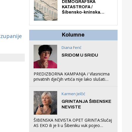
ljuljačke i trampolin i
DEMOGRAFSKA
organizirao dječje
KATASTROFA /
ljetno kino.
Šibensko-kninska
županija izgubila 14 000
stanovnika, Šibenik
6500, Knin 5300, Drniš
1758, Skradin 625,
Kolumne
 zupanije
Vodice 275...
Diana Ferić
SRIDOM U SRIDU
PREDIZBORNA KAMPANJA / Vlasnicima
privatnih dječjih vrtića nije lako slušati
Restovićeva obećanja jer ispada da to
što oni rade u Šibeniku ne postoji
Karmen Jelčić
GRINTANJA ŠIBENSKE
NEVISTE
ŠIBENSKA NEVISTA OPET GRINTA:Slučaj
AS EKO ili je li u Šibeniku vuk pojeo
magare, a profit ljubav prema