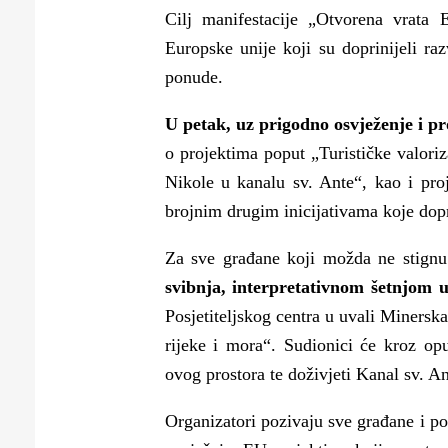
Puljanim
Cilj manifestacije „Otvorena vrata E
Europske unije koji su doprinijeli ra
ponude.
U petak, uz prigodno osvježenje i pr
o projektima poput „Turističke valoriz
Nikole u kanalu sv. Ante“, kao i p
brojnim drugim inicijativama koje dop
Za sve građane koji možda ne stignu 
svibnja, interpretativnom šetnjom 
Posjetiteljskog centra u uvali Minersk
rijeke i mora“. Sudionici će kroz opuš
ovog prostora te doživjeti Kanal sv. An
Organizatori pozivaju sve građane i pos