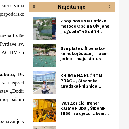
rijeke Krke
sud
 sredstvima
Najčitanije
pod
zaj
 gospodarske
Zbog nove statističke
metode Općina Civljane
„izgubila” 46 od 74
saznati više
zaposlenika. Do sada je
imala više zaposlenika
 Tvrđave sv.
nego radno sposobnih
Sve plaže u Šibensko-
riaACTIVE i
osoba među svojih 170
kninskoj županiji – osim
stanovnika.
jedne - imaju status
javno dostupnog
pomorskog dobra u
subotu, 16.
općoj upotrebi. Pristup
KNJIGA NA KUĆNOM
je slobodan i besplatan
PRAGU / Šibenska
 sati ispred
za sve građane i
Gradska knjižnica
posjetitelje.
ostav „Dodir
„Juraj Šižgorić” uvela
besplatnu dostavu
rnoj baštini
knjiga na kućnu adresu
Ivan Zoričić, trener
električnim biciklom.
Karate kluba „ Šibenik
1066” za djecu iz kvarta
pretvorio svoju garažu
poznavanje s
u igraonicu, postavio