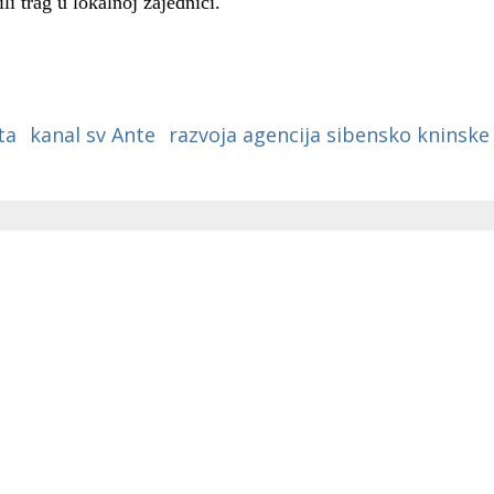
i trag u lokalnoj zajednici.
ta
kanal sv Ante
razvoja agencija sibensko kninske