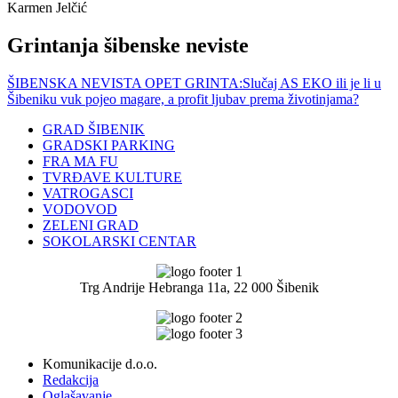
Karmen Jelčić
Grintanja šibenske neviste
ŠIBENSKA NEVISTA OPET GRINTA:Slučaj AS EKO ili je li u
Šibeniku vuk pojeo magare, a profit ljubav prema životinjama?
GRAD ŠIBENIK
GRADSKI PARKING
FRA MA FU
TVRĐAVE KULTURE
VATROGASCI
VODOVOD
ZELENI GRAD
SOKOLARSKI CENTAR
Trg Andrije Hebranga 11a, 22 000 Šibenik
Komunikacije d.o.o.
Redakcija
Oglašavanje