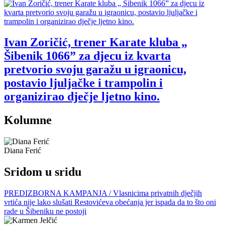
Ivan Zoričić, trener Karate kluba „
Šibenik 1066” za djecu iz kvarta
pretvorio svoju garažu u igraonicu,
postavio ljuljačke i trampolin i
organizirao dječje ljetno kino.
Kolumne
Diana Ferić
Sridom u sridu
PREDIZBORNA KAMPANJA / Vlasnicima privatnih dječjih
vrtića nije lako slušati Restovićeva obećanja jer ispada da to što oni
rade u Šibeniku ne postoji