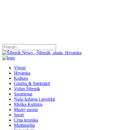
Vijesti
Hrvatska
Kultura
Glazba & Spektakli
Volim Šibenik
Spomenar
Naša Izdanja i projekti
Muška Kuhinja
Muzej sporta
Sport
Crna kronika
Multimedia