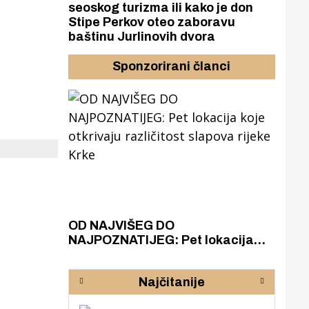
seoskog turizma ili kako je don
Stipe Perkov oteo zaboravu
baštinu Jurlinovih dvora
Sponzorirani članci
azak
OD NAJVIŠEG DO
ZA
zgrađeno
NAJPOZNATIJEG: Pet lokacija
AKA
ru
koje otkrivaju različitost slapova
isku
rijeke Krke
sud
Najčitanije
pod
zaj