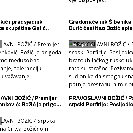
ić i predsjednik
Gradonačelnik Šibenika 
e skupštine Galić
Burić čestitao Božić epi
 pravoslavnim vjernicima
dalmatinskom Nikodimu 
Šibenčanima pravoslav
06. Siječanj
vjeroispovijesti
VNI BOŽIĆ / Premijer
PRAVOSLAVNI BOŽIĆ / Pa
enković: Božić je prigoda
srpski Porfirije: Posljedi
imo međusobno
bratoubilačkog rusko-uk
anje, toleranciju i
rata su strašne. Poziva
 uvažavanje
sudionike da smognu sn
patnje prestanu, a mir p