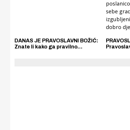
DANAS JE PRAVOSLAVNI BOŽIĆ:
PRAVOSLA
Znate li kako ga pravilno
Pravosla
čestitati?
poslanic
sebe gra
izgubljen
dobro dje
Gornji tok
Otkrijte h
edukativnom kampusu 
Puljanim