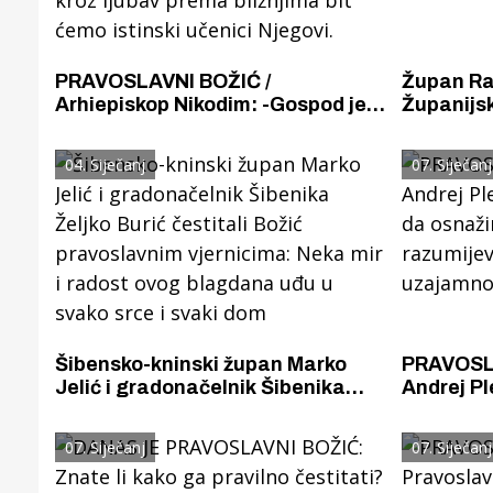
PRAVOSLAVNI BOŽIĆ /
Župan Rak
Arhiepiskop Nikodim: -Gospod je
Županijsk
Svoga Sina dao da bi našu palu
čestitali
ljudsku prirodu uzdigao. Samo
Božić
04. Siječanj
07. Siječanj
kroz ljubav prema bližnjima bit
ćemo istinski učenici Njegovi.
Šibensko-kninski župan Marko
PRAVOSLA
Jelić i gradonačelnik Šibenika
Andrej Pl
Željko Burić čestitali Božić
da osnaž
pravoslavnim vjernicima: Neka
razumijev
07. Siječanj
07. Siječanj
mir i radost ovog blagdana uđu u
uzajamno
svako srce i svaki dom