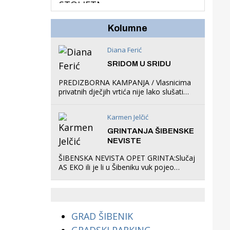
hrastova na lokaciji
Zmajevac
Kolumne
Diana Ferić
SRIDOM U SRIDU
PREDIZBORNA KAMPANJA / Vlasnicima
privatnih dječjih vrtića nije lako slušati
Restovićeva obećanja jer ispada da to
što oni rade u Šibeniku ne postoji
Karmen Jelčić
GRINTANJA ŠIBENSKE
NEVISTE
ŠIBENSKA NEVISTA OPET GRINTA:Slučaj
AS EKO ili je li u Šibeniku vuk pojeo
magare, a profit ljubav prema
životinjama?
GRAD ŠIBENIK