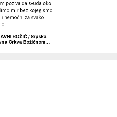
VNI BOŽIĆ / Srpska
vna Crkva Božićnom
om poziva da svuda oko
dimo mir bez kojeg smo
i i nemoćni za svako
lo
 Krke iz prve ruke -
Šibenik spreman za dol
ostel Titius u
električnih autobusa: i
NP Krka u
12 punionica na kolodvo
a