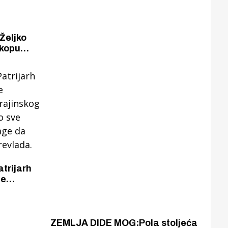
Željko
skopu
i svim
ne
trijarh
ce
rajinskog
mo sve
age da
revlada.
ZEMLJA DIDE MOG:Pola stoljeća