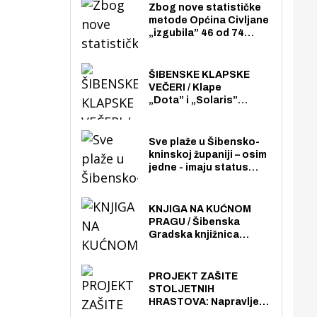
Zbog nove statističke
metode Općina Civljane
„izgubila” 46 od 74
zaposlenika. Do sada je
imala više zaposlenika
nego radno sposobnih
ŠIBENSKE KLAPSKE
osoba među svojih 170
VEČERI / Klape
stanovnika.
„Dota” i „Solaris”
otvaraju 27. Šibenske
klapske večeri na Maloj
loži
Sve plaže u Šibensko-
kninskoj županiji – osim
jedne - imaju status
javno dostupnog
pomorskog dobra u
općoj upotrebi. Pristup
KNJIGA NA KUĆNOM
je slobodan i besplatan
PRAGU / Šibenska
za sve građane i
Gradska knjižnica
posjetitelje.
„Juraj Šižgorić” uvela
besplatnu dostavu
knjiga na kućnu adresu
PROJEKT ZAŠITE
električnim biciklom.
STOLJETNIH
HRASTOVA: Napravljen
prvi stručni pregled