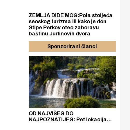
ZEMLJA DIDE MOG:Pola stoljeća
seoskog turizma ili kako je don
Stipe Perkov oteo zaboravu
baštinu Jurlinovih dvora
Sponzorirani članci
azak
OD NAJVIŠEG DO
ZA
zgrađeno
NAJPOZNATIJEG: Pet lokacija
AKA
ru
koje otkrivaju različitost slapova
isku