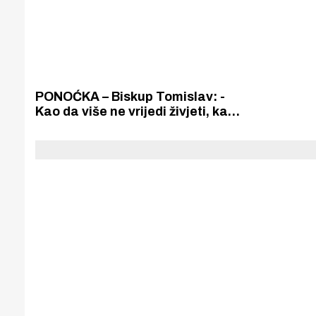
PONOĆKA – Biskup Tomislav: -
Kao da više ne vrijedi živjeti, kao
da život tako malo znači. Kao da
smo zaboravili ljubiti, radovati se i
živjeti jedni za druge.