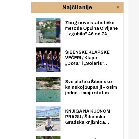
rijeke Krke
sud
Najčitanije
pod
zaj
Zbog nove statističke
metode Općina Civljane
„izgubila” 46 od 74
zaposlenika. Do sada je
imala više zaposlenika
nego radno sposobnih
ŠIBENSKE KLAPSKE
osoba među svojih 170
VEČERI / Klape
stanovnika.
„Dota” i „Solaris”
otvaraju 27. Šibenske
klapske večeri na Maloj
loži
Sve plaže u Šibensko-
kninskoj županiji – osim
jedne - imaju status
javno dostupnog
pomorskog dobra u
općoj upotrebi. Pristup
KNJIGA NA KUĆNOM
je slobodan i besplatan
PRAGU / Šibenska
za sve građane i
Gradska knjižnica
posjetitelje.
„Juraj Šižgorić” uvela
besplatnu dostavu