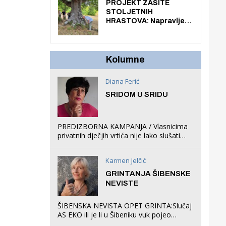
knjiga na kućnu adresu
PROJEKT ZAŠITE
električnim biciklom.
STOLJETNIH
HRASTOVA: Napravljen
prvi stručni pregled
hrastova na lokaciji
Zmajevac
Kolumne
Diana Ferić
SRIDOM U SRIDU
PREDIZBORNA KAMPANJA / Vlasnicima
privatnih dječjih vrtića nije lako slušati
Restovićeva obećanja jer ispada da to
što oni rade u Šibeniku ne postoji
Karmen Jelčić
GRINTANJA ŠIBENSKE
NEVISTE
ŠIBENSKA NEVISTA OPET GRINTA:Slučaj
AS EKO ili je li u Šibeniku vuk pojeo
magare, a profit ljubav prema