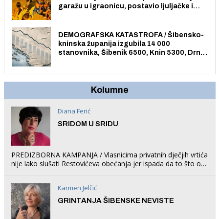
garažu u igraonicu, postavio ljuljačke i
trampolin i organizirao dječje ljetno kino.
DEMOGRAFSKA KATASTROFA / Šibensko-
kninska županija izgubila 14 000
stanovnika, Šibenik 6500, Knin 5300, Drniš
1758, Skradin 625, Vodice 275...
Kolumne
Diana Ferić
SRIDOM U SRIDU
PREDIZBORNA KAMPANJA / Vlasnicima privatnih dječjih vrtića
nije lako slušati Restovićeva obećanja jer ispada da to što oni
rade u Šibeniku ne postoji
Karmen Jelčić
GRINTANJA ŠIBENSKE NEVISTE