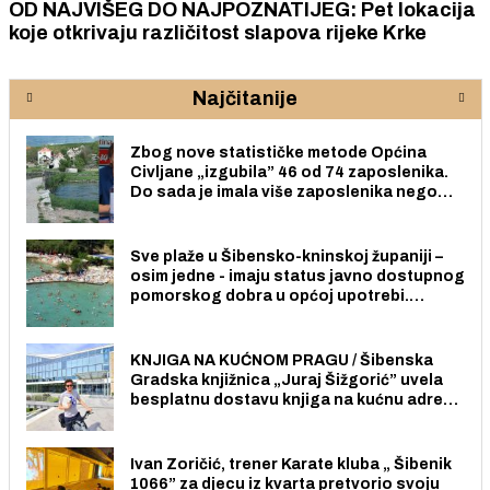
OD NAJVIŠEG DO NAJPOZNATIJEG: Pet lokacija
koje otkrivaju različitost slapova rijeke Krke
Najčitanije
Zbog nove statističke metode Općina
Civljane „izgubila” 46 od 74 zaposlenika.
Do sada je imala više zaposlenika nego
radno sposobnih osoba među svojih 170
stanovnika.
Sve plaže u Šibensko-kninskoj županiji –
osim jedne - imaju status javno dostupnog
pomorskog dobra u općoj upotrebi.
Pristup je slobodan i besplatan za sve
građane i posjetitelje.
KNJIGA NA KUĆNOM PRAGU / Šibenska
Gradska knjižnica „Juraj Šižgorić” uvela
besplatnu dostavu knjiga na kućnu adresu
električnim biciklom.
Ivan Zoričić, trener Karate kluba „ Šibenik
1066” za djecu iz kvarta pretvorio svoju