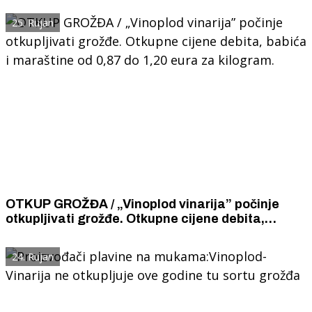
25. Rujan
OTKUP GROŽĐA / „Vinoplod vinarija” počinje
otkupljivati grožđe. Otkupne cijene debita,
babića i maraštine od 0,87 do 1,20 eura za
kilogram.
24. Rujan