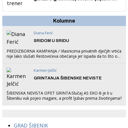
trampolin i organizirao dječje ljetno kino.
Kolumne
Diana Ferić
SRIDOM U SRIDU
PREDIZBORNA KAMPANJA / Vlasnicima privatnih dječjih vrtića
nije lako slušati Restovićeva obećanja jer ispada da to što oni
rade u Šibeniku ne postoji
Karmen Jelčić
GRINTANJA ŠIBENSKE NEVISTE
ŠIBENSKA NEVISTA OPET GRINTA:Slučaj AS EKO ili je li u
Šibeniku vuk pojeo magare, a profit ljubav prema životinjama?
GRAD ŠIBENIK