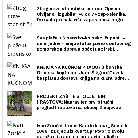
Zbog nove statističke metode Općina
Civljane „izgubila” 46 od 74 zaposlenika.
Do sada je imala više zaposlenika nego
radno sposobnih osoba među svojih 170
stanovnika.
Sve plaže u Šibensko-kninskoj županiji –
osim jedne - imaju status javno dostupnog
pomorskog dobra u općoj upotrebi.
Pristup je slobodan i besplatan za sve
građane i posjetitelje.
KNJIGA NA KUĆNOM PRAGU / Šibenska
Gradska knjižnica „Juraj Šižgorić” uvela
besplatnu dostavu knjiga na kućnu adresu
električnim biciklom.
PROJEKT ZAŠITE STOLJETNIH
HRASTOVA: Napravljen prvi stručni
pregled hrastova na lokaciji Zmajevac
Ivan Zoričić, trener Karate kluba „ Šibenik
1066” za djecu iz kvarta pretvorio svoju
garažu u igraonicu, postavio ljuljačke i