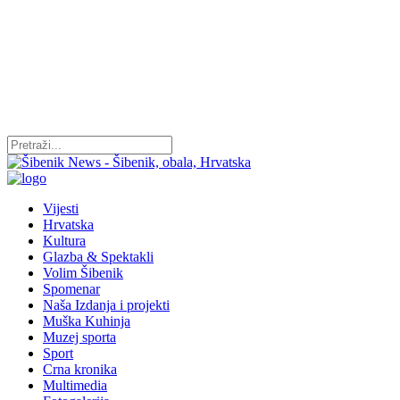
Vijesti
Hrvatska
Kultura
Glazba & Spektakli
Volim Šibenik
Spomenar
Naša Izdanja i projekti
Muška Kuhinja
Muzej sporta
Sport
Crna kronika
Multimedia