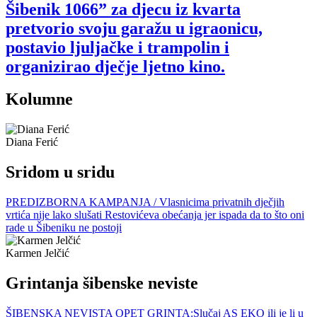
Šibenik 1066” za djecu iz kvarta
pretvorio svoju garažu u igraonicu,
postavio ljuljačke i trampolin i
organizirao dječje ljetno kino.
Kolumne
Diana Ferić
Sridom u sridu
PREDIZBORNA KAMPANJA / Vlasnicima privatnih dječjih
vrtića nije lako slušati Restovićeva obećanja jer ispada da to što oni
rade u Šibeniku ne postoji
Karmen Jelčić
Grintanja šibenske neviste
ŠIBENSKA NEVISTA OPET GRINTA:Slučaj AS EKO ili je li u