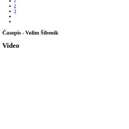
1
2
3
Časopis - Volim Šibenik
Video