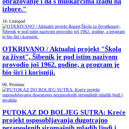
obrazovanje i da s muškarcima izađu na
izbore."
16. Listopad
OTKRIVANO / Aktualni projekt "Škola
za život", Šibenik je pod istim nazivom
provodio još 1962. godine, a program je
bio širi i korisniji.
06. Prosinac
PUTOKAZ DO BOLJEG SUTRA: Kreće
projekt osposobljavanja dugotrajno
nezaposlenih siromašnih mladih ljudi i