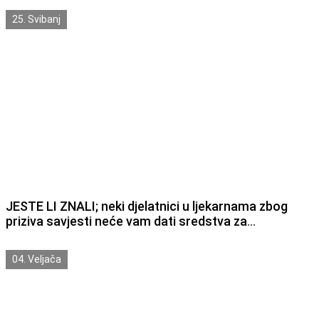
25. Svibanj
JESTE LI ZNALI; neki djelatnici u ljekarnama zbog
priziva savjesti neće vam dati sredstva za
kontracepciju čak ni ako vam ih je propisao liječnik.
04. Veljača