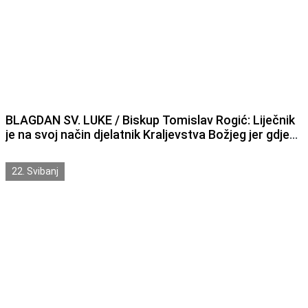
BLAGDAN SV. LUKE / Biskup Tomislav Rogić: Liječnik
je na svoj način djelatnik Kraljevstva Božjeg jer gdje
god donese pomoć, ublaži bol i pokaže dobrotu i
ljubav gradi Kraljevstvo Božje
22. Svibanj