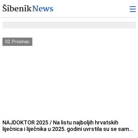
02. Prosinac
NAJDOKTOR 2025 / Na listu najboljih hrvatskih
liječnica i liječnika u 2025. godini uvrstila su se samo
tri liječnika i jedna stomatologinja iz Šibensko-