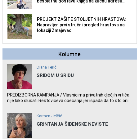
besplatnu dostavu knjiga na kućnu adresu
električnim biciklom.
PROJEKT ZAŠITE STOLJETNIH HRASTOVA:
Napravljen prvi stručni pregled hrastova na
lokaciji Zmajevac
Kolumne
Diana Ferić
SRIDOM U SRIDU
PREDIZBORNA KAMPANJA / Vlasnicima privatnih dječjih vrtića
nije lako slušati Restovićeva obećanja jer ispada da to što oni
rade u Šibeniku ne postoji
Karmen Jelčić
GRINTANJA ŠIBENSKE NEVISTE