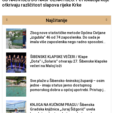
otkrivaju različitost slapova rijeke Krke
Najčitanije
Zbog nove statističke metode Općina Civljane
„izgubila” 46 od 74 zaposlenika. Do sada je
imala više zaposlenika nego radno sposobnih
osoba među svojih 170 stanovnika.
ŠIBENSKE KLAPSKE VEČERI / Klape
„Dota” i „Solaris” otvaraju 27. Šibenske klapske
večeri na Maloj loži
Sve plaže u Šibensko-kninskoj županiji – osim
jedne - imaju status javno dostupnog
pomorskog dobra u općoj upotrebi. Pristup je
slobodan i besplatan za sve građane i
posjetitelje.
KNJIGA NA KUĆNOM PRAGU / Šibenska
Gradska knjižnica „Juraj Šižgorić” uvela