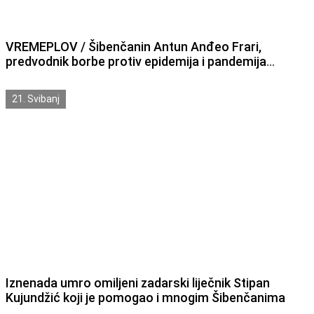
VREMEPLOV / Šibenčanin Antun Anđeo Frari,
predvodnik borbe protiv epidemija i pandemija
smrtonosnih zaraznih bolesti
21. Svibanj
Iznenada umro omiljeni zadarski liječnik Stipan
Kujundžić koji je pomogao i mnogim Šibenčanima