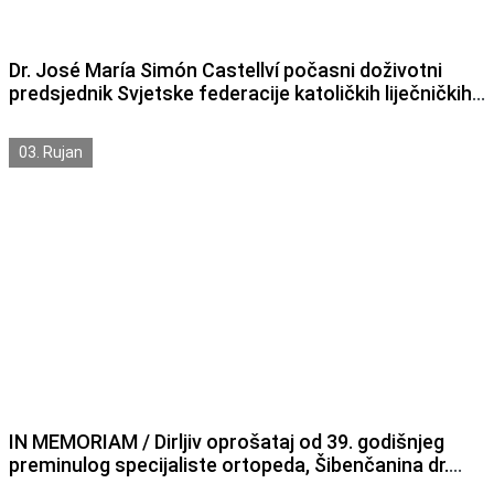
Dr. José María Simón Castellví počasni doživotni
predsjednik Svjetske federacije katoličkih liječničkih
društava blagdan Duhova slavio u Nacionalnom
svetištu sv. Nikole Tavelića u Šibeniku
03. Rujan
IN MEMORIAM / Dirljiv oprošataj od 39. godišnjeg
preminulog specijaliste ortopeda, Šibenčanina dr.
Kreše Crnogaće koji je morao mirnije umrijeti