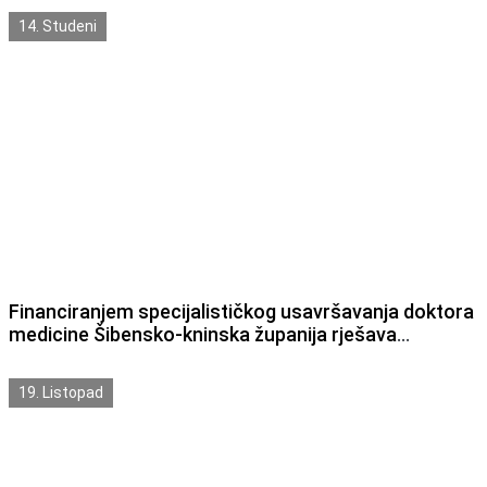
kninske županije
14. Studeni
Financiranjem specijalističkog usavršavanja doktora
medicine Šibensko-kninska županija rješava
problema nedostatka liječnika primarne zdravstvene
zaštite
19. Listopad