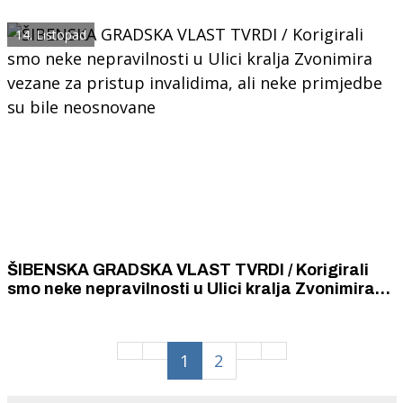
od KKI "Split" spektakularnim košem Pere Sunare
sa zvukom sirene
14. Listopad
ŠIBENSKA GRADSKA VLAST TVRDI / Korigirali
smo neke nepravilnosti u Ulici kralja Zvonimira
vezane za pristup invalidima, ali neke primjedbe
su bile neosnovane
1
2