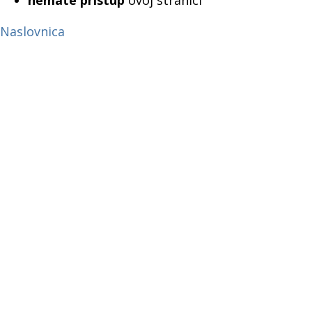
nemate pristup
ovoj stranici
Naslovnica