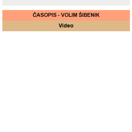
ČASOPIS - VOLIM ŠIBENIK
Video