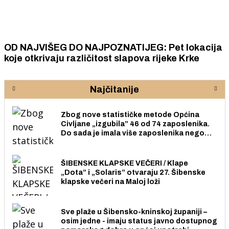
OD NAJVIŠEG DO NAJPOZNATIJEG: Pet lokacija
koje otkrivaju različitost slapova rijeke Krke
Najčitanije
Zbog nove statističke metode Općina
Civljane „izgubila” 46 od 74 zaposlenika.
Do sada je imala više zaposlenika nego
radno sposobnih osoba među svojih 170
stanovnika.
ŠIBENSKE KLAPSKE VEČERI / Klape
„Dota” i „Solaris” otvaraju 27. Šibenske
klapske večeri na Maloj loži
Sve plaže u Šibensko-kninskoj županiji –
osim jedne - imaju status javno dostupnog