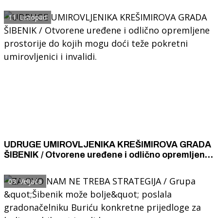
Hrvatskoj Razlozi; iseljavanje i slab natalitet?
11. Listopad
UDRUGE UMIROVLJENIKA KREŠIMIROVA GRADA
ŠIBENIK / Otvorene uređene i odlično opremljene
prostorije do kojih mogu doći teže pokretni
umirovljenici i invalidi.
03. Veljača