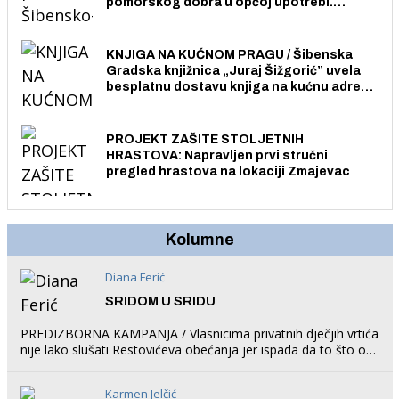
pomorskog dobra u općoj upotrebi.
Pristup je slobodan i besplatan za sve
građane i posjetitelje.
KNJIGA NA KUĆNOM PRAGU / Šibenska
Gradska knjižnica „Juraj Šižgorić” uvela
besplatnu dostavu knjiga na kućnu adresu
električnim biciklom.
PROJEKT ZAŠITE STOLJETNIH
HRASTOVA: Napravljen prvi stručni
pregled hrastova na lokaciji Zmajevac
Kolumne
Diana Ferić
SRIDOM U SRIDU
PREDIZBORNA KAMPANJA / Vlasnicima privatnih dječjih vrtića
nije lako slušati Restovićeva obećanja jer ispada da to što oni
rade u Šibeniku ne postoji
Karmen Jelčić