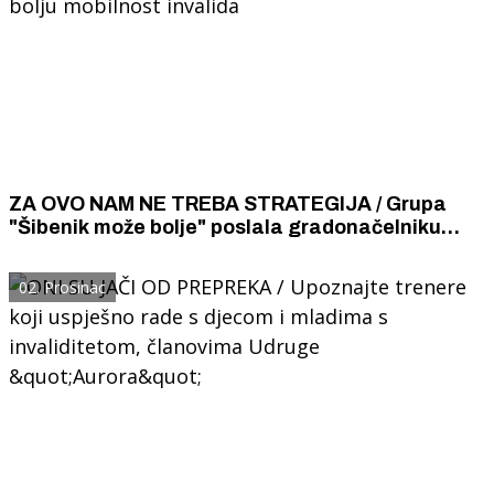
ZA OVO NAM NE TREBA STRATEGIJA / Grupa
"Šibenik može bolje" poslala gradonačelniku
Buriću konkretne prijedloge za bolju mobilnost
invalida
02. Prosinac