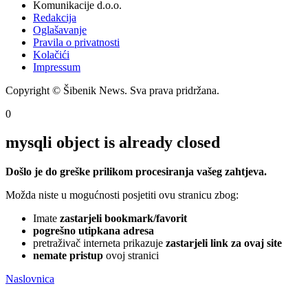
Komunikacije d.o.o.
Redakcija
Oglašavanje
Pravila o privatnosti
Kolačići
Impressum
Copyright © Šibenik News. Sva prava pridržana.
0
mysqli object is already closed
Došlo je do greške prilikom procesiranja vašeg zahtjeva.
Možda niste u mogućnosti posjetiti ovu stranicu zbog:
Imate
zastarjeli bookmark/favorit
pogrešno utipkana adresa
pretraživač interneta prikazuje
zastarjeli link za ovaj site
nemate pristup
ovoj stranici
Naslovnica