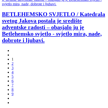
BETLEHEMSKO SVJETLO / Katedrala
svetog Jakova postala je središte
adventske radosti – obasjalo ju je
Betlehemsko svjetlo - svjetlo mira, nade,
dobrote i ljubavi.
1
2
3
4
5
6
7
8
9