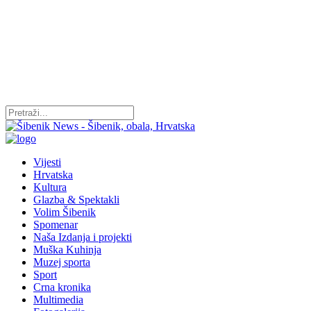
Vijesti
Hrvatska
Kultura
Glazba & Spektakli
Volim Šibenik
Spomenar
Naša Izdanja i projekti
Muška Kuhinja
Muzej sporta
Sport
Crna kronika
Multimedia