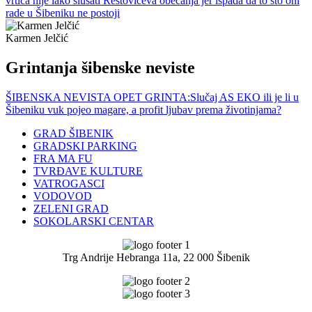
vrtića nije lako slušati Restovićeva obećanja jer ispada da to što oni
rade u Šibeniku ne postoji
Karmen Jelčić
Grintanja šibenske neviste
ŠIBENSKA NEVISTA OPET GRINTA:Slučaj AS EKO ili je li u
Šibeniku vuk pojeo magare, a profit ljubav prema životinjama?
GRAD ŠIBENIK
GRADSKI PARKING
FRA MA FU
TVRĐAVE KULTURE
VATROGASCI
VODOVOD
ZELENI GRAD
SOKOLARSKI CENTAR
Trg Andrije Hebranga 11a, 22 000 Šibenik