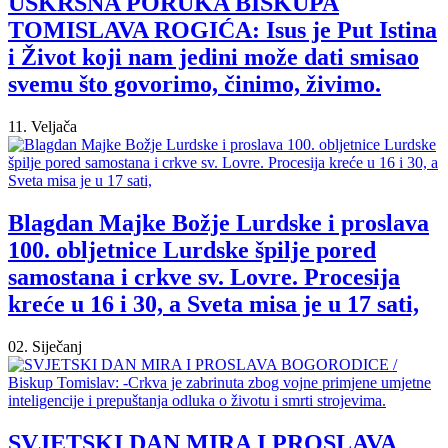
USKRSNA PORUKA BISKUPA
TOMISLAVA ROGIĆA: Isus je Put Istina
i Život koji nam jedini može dati smisao
svemu što govorimo, činimo, živimo.
11. Veljača
Blagdan Majke Božje Lurdske i proslava
100. obljetnice Lurdske špilje pored
samostana i crkve sv. Lovre. Procesija
kreće u 16 i 30, a Sveta misa je u 17 sati,
02. Siječanj
SVJETSKI DAN MIRA I PROSLAVA