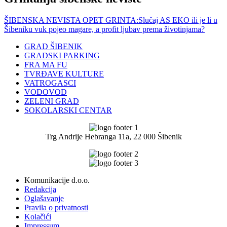
ŠIBENSKA NEVISTA OPET GRINTA:Slučaj AS EKO ili je li u
Šibeniku vuk pojeo magare, a profit ljubav prema životinjama?
GRAD ŠIBENIK
GRADSKI PARKING
FRA MA FU
TVRĐAVE KULTURE
VATROGASCI
VODOVOD
ZELENI GRAD
SOKOLARSKI CENTAR
Trg Andrije Hebranga 11a, 22 000 Šibenik
Komunikacije d.o.o.
Redakcija
Oglašavanje
Pravila o privatnosti
Kolačići
Impressum