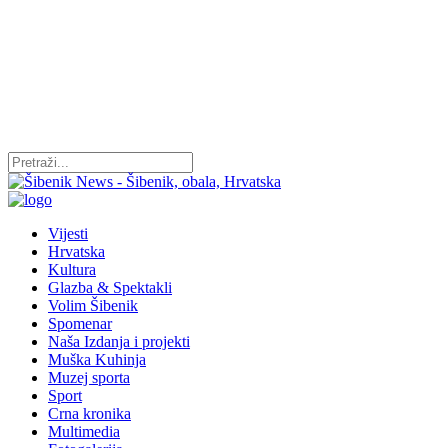
Vijesti
Hrvatska
Kultura
Glazba & Spektakli
Volim Šibenik
Spomenar
Naša Izdanja i projekti
Muška Kuhinja
Muzej sporta
Sport
Crna kronika
Multimedia