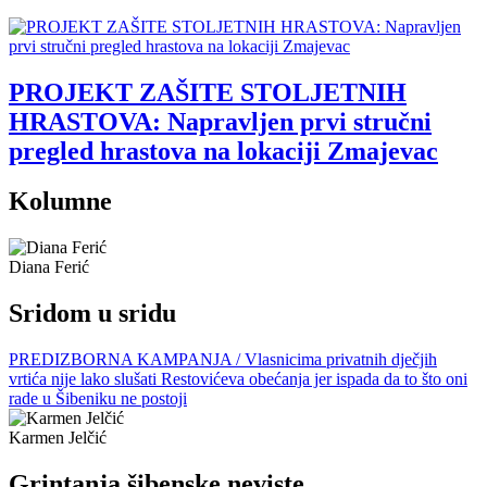
PROJEKT ZAŠITE STOLJETNIH
HRASTOVA: Napravljen prvi stručni
pregled hrastova na lokaciji Zmajevac
Kolumne
Diana Ferić
Sridom u sridu
PREDIZBORNA KAMPANJA / Vlasnicima privatnih dječjih
vrtića nije lako slušati Restovićeva obećanja jer ispada da to što oni
rade u Šibeniku ne postoji
Karmen Jelčić
Grintanja šibenske neviste