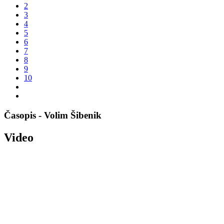
2
3
4
5
6
7
8
9
10
Časopis - Volim Šibenik
Video