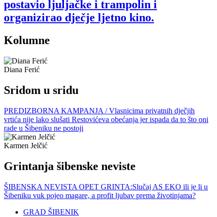
postavio ljuljačke i trampolin i
organizirao dječje ljetno kino.
Kolumne
Diana Ferić
Sridom u sridu
PREDIZBORNA KAMPANJA / Vlasnicima privatnih dječjih
vrtića nije lako slušati Restovićeva obećanja jer ispada da to što oni
rade u Šibeniku ne postoji
Karmen Jelčić
Grintanja šibenske neviste
ŠIBENSKA NEVISTA OPET GRINTA:Slučaj AS EKO ili je li u
Šibeniku vuk pojeo magare, a profit ljubav prema životinjama?
GRAD ŠIBENIK