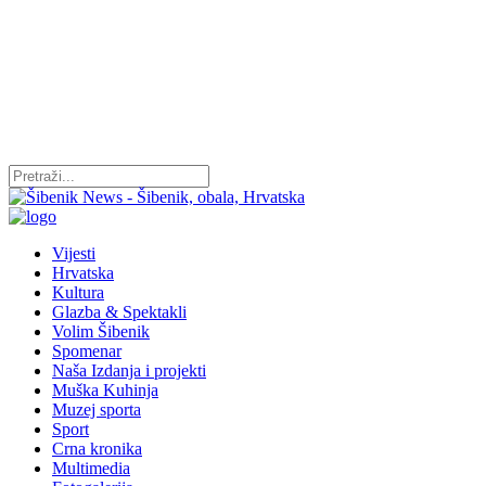
Vijesti
Hrvatska
Kultura
Glazba & Spektakli
Volim Šibenik
Spomenar
Naša Izdanja i projekti
Muška Kuhinja
Muzej sporta
Sport
Crna kronika
Multimedia