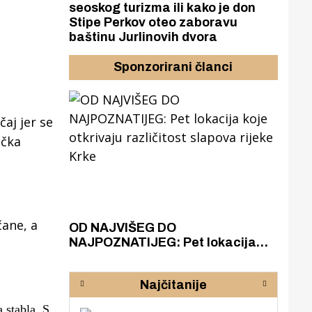
seoskog turizma ili kako je don
Stipe Perkov oteo zaboravu
baštinu Jurlinovih dvora
Sponzorirani članci
čaj jer se
učka
ane, a
azak
OD NAJVIŠEG DO
ZA
zgrađeno
NAJPOZNATIJEG: Pet lokacija
AKA
ru
koje otkrivaju različitost slapova
isku
rijeke Krke
sud
Najčitanije
pod
zaj
 stabla. S