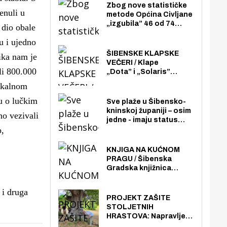
Zbog nove statističke
enuli u
metode Općina Civljane
„izgubila” 46 od 74
 dio obale
zaposlenika. Do sada je
u i ujedno
imala više zaposlenika
nego radno sposobnih
ŠIBENSKE KLAPSKE
ika nam je
osoba među svojih 170
VEČERI / Klape
stanovnika.
li 800.000
„Dota” i „Solaris”
otvaraju 27. Šibenske
lokalnom
klapske večeri na Maloj
loži
u o lučkim
Sve plaže u Šibensko-
kninskoj županiji – osim
o vezivali
jedne - imaju status
p,
javno dostupnog
pomorskog dobra u
općoj upotrebi. Pristup
KNJIGA NA KUĆNOM
je slobodan i besplatan
PRAGU / Šibenska
za sve građane i
Gradska knjižnica
posjetitelje.
„Juraj Šižgorić” uvela
besplatnu dostavu
 i druga
knjiga na kućnu adresu
PROJEKT ZAŠITE
električnim biciklom.
STOLJETNIH
HRASTOVA: Napravljen
prvi stručni pregled