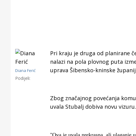
Pri kraju je druga od planirane če
nalazi na pola plovnog puta izme
uprava Šibensko-kninske županije,
Diana Ferić
Podijeli:
Zbog značajnog povećanja komuna
Gornji tok
Otkrijte h
uvala Stubalj dobiva novu vizuru.
edukativnom kampusu 
Puljanim
"Ova je uvala prekrasna, ali ulaganje u