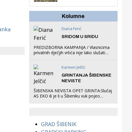
hrastova na lokaciji
Zmajevac
Kolumne
anka
Diana Ferić
SRIDOM U SRIDU
PREDIZBORNA KAMPANJA / Vlasnicima
privatnih dječjih vrtića nije lako slušati
Restovićeva obećanja jer ispada da to
što oni rade u Šibeniku ne postoji
Karmen Jelčić
GRINTANJA ŠIBENSKE
NEVISTE
ŠIBENSKA NEVISTA OPET GRINTA:Slučaj
AS EKO ili je li u Šibeniku vuk pojeo
magare, a profit ljubav prema
životinjama?
GRAD ŠIBENIK