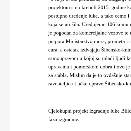
projektom smo krenuli 2015. godine kad
postupno uređenje luke, a tako ćemo i n
koja se urušila. Uređujemo 106 komunal
je pogodan za komercijalne vezove te u
potpora Ministarstvo mora, prometa i i
eura, a ostatak izdvajaju Šibensko-kn
samoupravom u kojoj su mladi ljudi ko
upravama i pomorskom dobru i ovo je 
za stabla. Mislim da je to ovdašnje st
ravnateljica Lučke uprave Šibensko-kn
Cjelokupni projekt izgradnje luke Bilic
faza izgradnje.