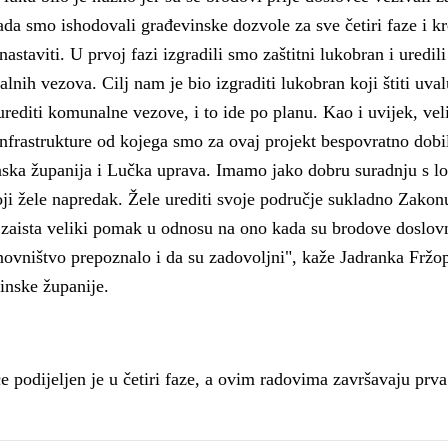
a smo ishodovali građevinske dozvole za sve četiri faze i kr
astaviti. U prvoj fazi izgradili smo zaštitni lukobran i uredili
nih vezova. Cilj nam je bio izgraditi lukobran koji štiti uval
rediti komunalne vezove, i to ide po planu. Kao i uvijek, vel
nfrastrukture od kojega smo za ovaj projekt bespovratno dobi
inska županija i Lučka uprava. Imamo jako dobru suradnju s 
ji žele napredak. Žele urediti svoje područje sukladno Zakon
zaista veliki pomak u odnosu na ono kada su brodove doslovn
anovništvo prepoznalo i da su zadovoljni", kaže Jadranka Fržo
inske županije.
e podijeljen je u četiri faze, a ovim radovima završavaju prva