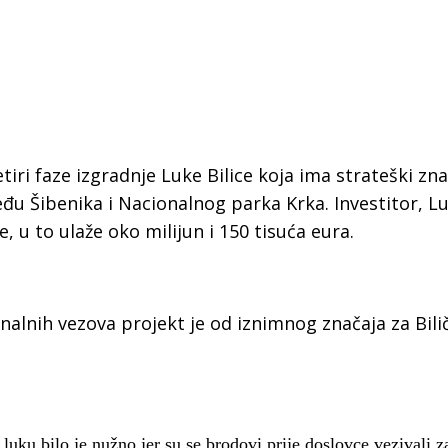
tiri faze izgradnje Luke Bilice koja ima strateški zna
đu Šibenika i Nacionalnog parka Krka. Investitor, L
 u to ulaže oko milijun i 150 tisuća eura.
lnih vezova projekt je od iznimnog značaja za Bilič
 Krke iz prve ruke -
Šibenik spreman za dol
ostel Titius u
električnih autobusa: i
NP Krka u
12 punionica na kolodvo
a
 luku bilo je nužno jer su se brodovi prije doslovce vezivali za