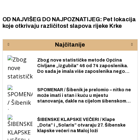
OD NAJVIŠEG DO NAJPOZNATIJEG: Pet lokacija
koje otkrivaju različitost slapova rijeke Krke
Najčitanije
Zbog nove statističke metode Općina
Civljane „izgubila” 46 od 74 zaposlenika.
Do sada je imala više zaposlenika nego
radno sposobnih osoba među svojih 170
stanovnika.
SPOMENAR / Šibenik je prelomio – nitko ne
može imati i stan i kuću u mjestu
stanovanja, dakle na cijelom šibenskom
području pa ni na Jadriji.
ŠIBENSKE KLAPSKE VEČERI / Klape
„Dota” i „Solaris” otvaraju 27. Šibenske
klapske večeri na Maloj loži