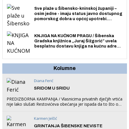
Sve plaže u Šibensko-kninskoj županiji –
osim jedne - imaju status javno dostupnog
pomorskog dobra u općoj upotrebi.
Pristup je slobodan i besplatan za sve
građane i posjetitelje.
KNJIGA NA KUĆNOM PRAGU / Šibenska
Gradska knjižnica „Juraj Šižgorić” uvela
besplatnu dostavu knjiga na kućnu adresu
električnim biciklom.
Kolumne
Diana Ferić
SRIDOM U SRIDU
PREDIZBORNA KAMPANJA / Vlasnicima privatnih dječjih vrtića
nije lako slušati Restovićeva obećanja jer ispada da to što oni
rade u Šibeniku ne postoji
Karmen Jelčić
GRINTANJA ŠIBENSKE NEVISTE