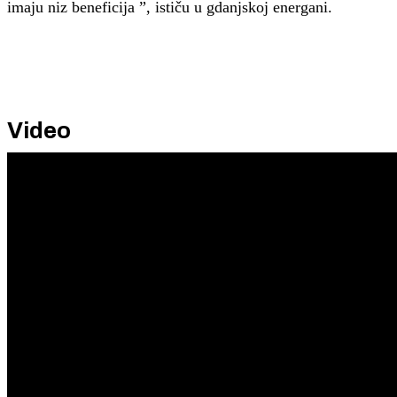
imaju niz beneficija ”, ističu u gdanjskoj energani.
Video