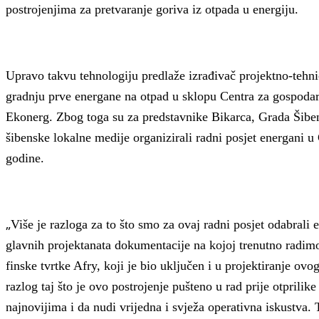
postrojenjima za pretvaranje goriva iz otpada u energiju.
Upravo takvu tehnologiju predlaže izrađivač projektno-tehn
gradnju prve energane na otpad u sklopu Centra za gospodar
Ekonerg. Zbog toga su za predstavnike Bikarca, Grada Šibeni
šibenske lokalne medije organizirali radni posjet energani u
godine.
„
Više je razloga za to što smo za ovaj radni posjet odabral
glavnih projektanata dokumentacije na kojoj trenutno radimo 
finske tvrtke Afry, koji je bio uključen i u projektiranje ov
razlog taj što je ovo postrojenje pušteno u rad prije otprilik
najnovijima i da nudi vrijedna i svježa operativna iskustva. T