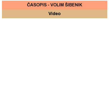
ČASOPIS - VOLIM ŠIBENIK
Video