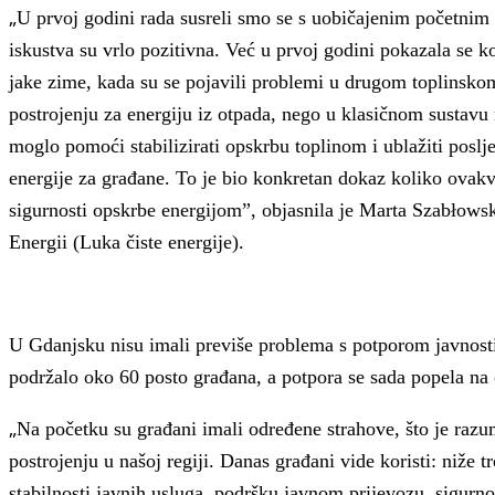
„
U prvoj godini rada susreli smo se s uobičajenim početnim 
iskustva su vrlo pozitivna. Već u prvoj godini pokazala se k
jake zime, kada su se pojavili problemi u drugom toplinsko
postrojenju za energiju iz otpada, nego u klasičnom sustavu 
moglo pomoći stabilizirati opskrbu toplinom i ublažiti poslje
energije za građane. To je bio konkretan dokaz koliko ovakv
sigurnosti opskrbe energijom”, objasnila je Marta Szabłowsk
Energii (Luka čiste energije).
U Gdanjsku nisu imali previše problema s potporom javnosti.
podržalo oko 60 posto građana, a potpora se sada popela na
„
Na početku su građani imali određene strahove, što je razu
postrojenju u našoj regiji. Danas građani vide koristi: niže 
stabilnosti javnih usluga, podršku javnom prijevozu, sigurnos