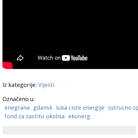
Iz kategorije:
Vijesti
Označeno u:
enegrana
gdansk
luka ciste energije
sstrucno s
fond za zastitu okolisa
ekonerg