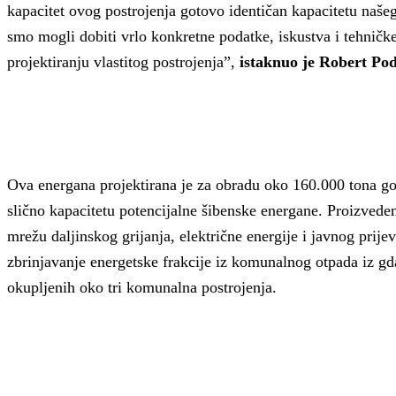
kapacitet ovog postrojenja gotovo identičan kapacitetu naše
smo mogli dobiti vrlo konkretne podatke, iskustva i tehničk
projektiranju vlastitog postrojenja”,
istaknuo je Robert Po
Ova energana projektirana je za obradu oko 160.000 tona gor
slično kapacitetu potencijalne šibenske energane. Proizved
mrežu daljinskog grijanja, električne energije i javnog pri
zbrinjavanje energetske frakcije iz komunalnog otpada iz g
okupljenih oko tri komunalna postrojenja.