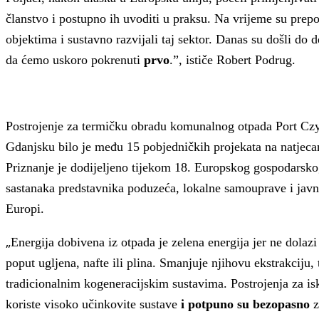
članstvo i postupno ih uvoditi u praksu. Na vrijeme su prep
objektima i sustavno razvijali taj sektor. Danas su došli do 
da ćemo uskoro pokrenuti
prvo
.”, ističe Robert Podrug.
Postrojenje za termičku obradu komunalnog otpada Port Czys
Gdanjsku bilo je među 15 pobjedničkih projekata na natjec
Priznanje je dodijeljeno tijekom 18. Europskog gospodarsko
sastanaka predstavnika poduzeća, lokalne samouprave i javne
Europi.
„
Energija dobivena iz otpada je zelena energija jer ne dolazi 
poput ugljena, nafte ili plina. Smanjuje njihovu ekstrakciju,
tradicionalnim kogeneracijskim sustavima. Postrojenja za is
koriste visoko učinkovite sustave
i potpuno su bezopasno
z