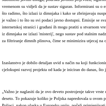
vremenom su vidjeli da je sustav siguran. Informirani su o em
što radimo, što izlazi iz dimnjaka i kako se zbrinjavaju nusp
je važno i to što su svi podaci javno dostupni. Emisije se s
internetskoj stranici i građani ih mogu pratiti u stvarnom 
iz dimnjaka ne izlazi 'misterij', nego sustav pod stalnim n
za filtriranje dimnih plinova, čime se minimizira utjecaj na 
Izaslanstvo je dobilo detaljan uvid u način na koji funkcioni
cjelokupni razvoj projekta od kada je iniciran do danas, što 
„Važno je naglasiti da je ovo deveto postrojenje takve vrste 
deseto. To pokazuje koliko je Poljska napredovala u ovom p
Poljaci, nakon ulaska u Europsku uniju, počeli primjenjivati 