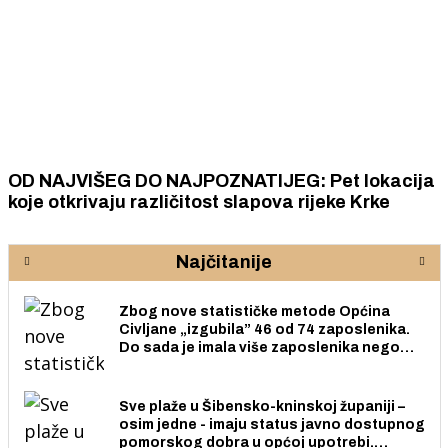
OD NAJVIŠEG DO NAJPOZNATIJEG: Pet lokacija
koje otkrivaju različitost slapova rijeke Krke
Najčitanije
Zbog nove statističke metode Općina
Civljane „izgubila” 46 od 74 zaposlenika.
Do sada je imala više zaposlenika nego
radno sposobnih osoba među svojih 170
stanovnika.
Sve plaže u Šibensko-kninskoj županiji –
osim jedne - imaju status javno dostupnog
pomorskog dobra u općoj upotrebi.