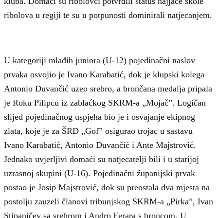
kluba. Domaći su ribolovci potvrdili status najjače škole
ribolova u regiji te su u potpunosti dominirali natjecanjem.
U kategoriji mlađih juniora (U-12) pojedinačni naslov
prvaka osvojio je Ivano Karabatić, dok je klupski kolega
Antonio Duvančić uzeo srebro, a brončana medalja pripala
je Roku Pilipcu iz zablaćkog SKRM-a „Mojač”. Logičan
slijed pojedinačnog uspjeha bio je i osvajanje ekipnog
zlata, koje je za ŠRD „Gof” osigurao trojac u sastavu
Ivano Karabatić, Antonio Duvančić i Ante Majstrović.
Jednako uvjerljivi domaći su natjecatelji bili i u starijoj
uzrasnoj skupini (U-16). Pojedinačni županijski prvak
postao je Josip Majstrović, dok su preostala dva mjesta na
postolju zauzeli članovi tribunjskog SKRM-a „Pirka”, Ivan
Stipaničev sa srebrom i Andro Ferara s broncom. U