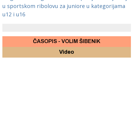
u sportskom ribolovu za juniore u kategorijama
u12 i u16
ČASOPIS - VOLIM ŠIBENIK
Video