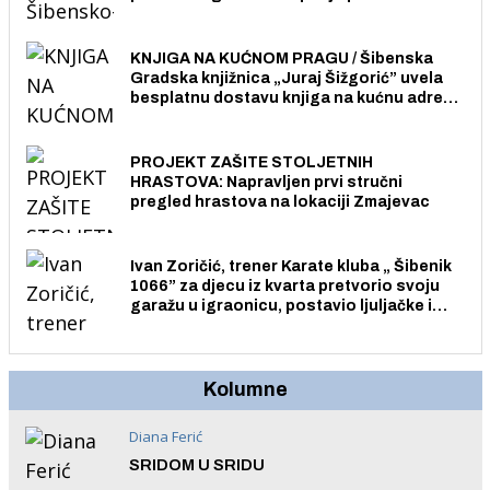
Pristup je slobodan i besplatan za sve
građane i posjetitelje.
KNJIGA NA KUĆNOM PRAGU / Šibenska
Gradska knjižnica „Juraj Šižgorić” uvela
besplatnu dostavu knjiga na kućnu adresu
električnim biciklom.
PROJEKT ZAŠITE STOLJETNIH
HRASTOVA: Napravljen prvi stručni
pregled hrastova na lokaciji Zmajevac
Ivan Zoričić, trener Karate kluba „ Šibenik
1066” za djecu iz kvarta pretvorio svoju
garažu u igraonicu, postavio ljuljačke i
trampolin i organizirao dječje ljetno kino.
Kolumne
Diana Ferić
SRIDOM U SRIDU