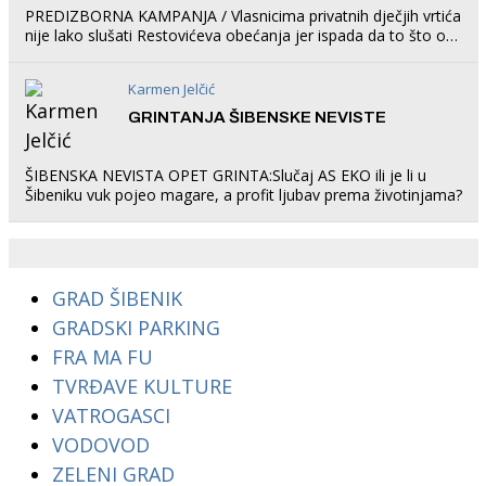
PREDIZBORNA KAMPANJA / Vlasnicima privatnih dječjih vrtića
nije lako slušati Restovićeva obećanja jer ispada da to što oni
rade u Šibeniku ne postoji
Karmen Jelčić
GRINTANJA ŠIBENSKE NEVISTE
ŠIBENSKA NEVISTA OPET GRINTA:Slučaj AS EKO ili je li u
Šibeniku vuk pojeo magare, a profit ljubav prema životinjama?
GRAD ŠIBENIK
GRADSKI PARKING
FRA MA FU
TVRĐAVE KULTURE
VATROGASCI
VODOVOD
ZELENI GRAD