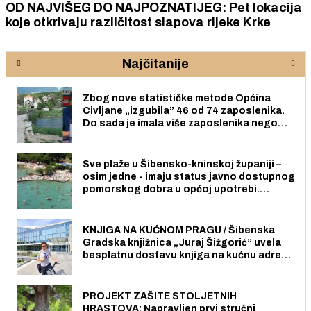
OD NAJVIŠEG DO NAJPOZNATIJEG: Pet lokacija
koje otkrivaju različitost slapova rijeke Krke
Najčitanije
Zbog nove statističke metode Općina
Civljane „izgubila” 46 od 74 zaposlenika.
Do sada je imala više zaposlenika nego
radno sposobnih osoba među svojih 170
stanovnika.
Sve plaže u Šibensko-kninskoj županiji –
osim jedne - imaju status javno dostupnog
pomorskog dobra u općoj upotrebi.
Pristup je slobodan i besplatan za sve
građane i posjetitelje.
KNJIGA NA KUĆNOM PRAGU / Šibenska
Gradska knjižnica „Juraj Šižgorić” uvela
besplatnu dostavu knjiga na kućnu adresu
električnim biciklom.
PROJEKT ZAŠITE STOLJETNIH
HRASTOVA: Napravljen prvi stručni