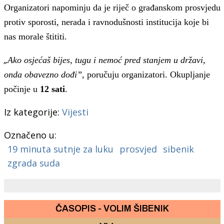
Organizatori napominju da je riječ o građanskom prosvjedu
protiv sporosti, nerada i ravnodušnosti institucija koje bi
nas morale štititi.
„
Ako osjećaš bijes, tugu i nemoć pred stanjem u državi,
onda obavezno dođi”
, poručuju organizatori. Okupljanje
počinje u
12 sati
.
Iz kategorije:
Vijesti
Označeno u:
19 minuta sutnje za luku
prosvjed
sibenik
zgrada suda
ČASOPIS - VOLIM ŠIBENIK