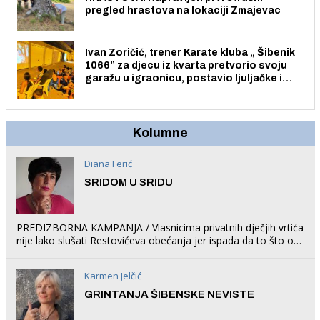
pregled hrastova na lokaciji Zmajevac
Ivan Zoričić, trener Karate kluba „ Šibenik
1066” za djecu iz kvarta pretvorio svoju
garažu u igraonicu, postavio ljuljačke i
trampolin i organizirao dječje ljetno kino.
Kolumne
Diana Ferić
SRIDOM U SRIDU
PREDIZBORNA KAMPANJA / Vlasnicima privatnih dječjih vrtića
nije lako slušati Restovićeva obećanja jer ispada da to što oni
rade u Šibeniku ne postoji
Karmen Jelčić
GRINTANJA ŠIBENSKE NEVISTE