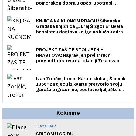
pomorskog dobra u općoj upotrebi.
Pristup je slobodan i besplatan za sve
građane i posjetitelje.
KNJIGA NA KUĆNOM PRAGU / Šibenska
Gradska knjižnica „Juraj Šižgorić” uvela
besplatnu dostavu knjiga na kućnu adresu
električnim biciklom.
PROJEKT ZAŠITE STOLJETNIH
HRASTOVA: Napravljen prvi stručni
pregled hrastova na lokaciji Zmajevac
Ivan Zoričić, trener Karate kluba „ Šibenik
1066” za djecu iz kvarta pretvorio svoju
garažu u igraonicu, postavio ljuljačke i
trampolin i organizirao dječje ljetno kino.
Kolumne
Diana Ferić
SRIDOM U SRIDU