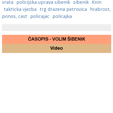
vrata
policijska uprava sibenik
sibenik
Knin
takticka vjezba
trg drazena petrovica
hrabrost,
ponos, cast
policajac
policajka
ČASOPIS - VOLIM ŠIBENIK
Video