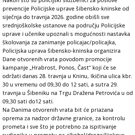
prevencije Policijske uprave šibensko-kninske od
siječnja do travnja 2026. godine obišli sve
srednjoškolske ustanove na području Policijske
uprave i učenike upoznali s mogućnosti nastavka
školovanja za zanimanje policajac/policajka,
Policijska uprava šibensko-kninska organizira
Dane otvorenih vrata povodom promocije
kampanje „Hrabrost, Ponos, Čast“ koji će se
održati danas 28. travnja u Kninu, Ikičina ulica kbr.
30 u vremenu od 09,30 do 12 sati, a sutra 29.
travnja u Šibeniku na Trgu Dražena Petrovića u od
09,30 sati do12 sati.
Na Danima otvorenih vrata bit će priazana
oprema za nadzor državne granice, za kontrolu
prometa i sve što je potrebno za ispitivanje
sudionika u prometu na alkohol/droge/lijekove,