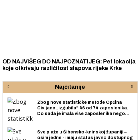
OD NAJVIŠEG DO NAJPOZNATIJEG: Pet lokacija
koje otkrivaju različitost slapova rijeke Krke
Najčitanije
Zbog nove statističke metode Općina
Civljane „izgubila” 46 od 74 zaposlenika.
Do sada je imala više zaposlenika nego
radno sposobnih osoba među svojih 170
stanovnika.
Sve plaže u Šibensko-kninskoj županiji –
osim jedne - imaju status javno dostupnog