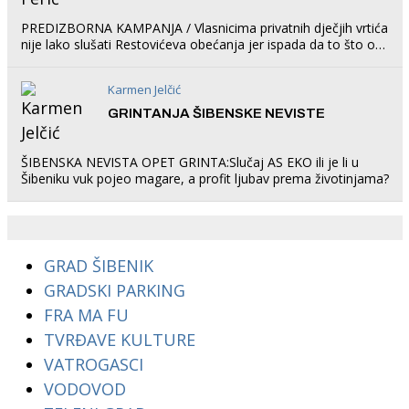
PREDIZBORNA KAMPANJA / Vlasnicima privatnih dječjih vrtića
nije lako slušati Restovićeva obećanja jer ispada da to što oni
rade u Šibeniku ne postoji
Karmen Jelčić
GRINTANJA ŠIBENSKE NEVISTE
ŠIBENSKA NEVISTA OPET GRINTA:Slučaj AS EKO ili je li u
Šibeniku vuk pojeo magare, a profit ljubav prema životinjama?
GRAD ŠIBENIK
GRADSKI PARKING
FRA MA FU
TVRĐAVE KULTURE
VATROGASCI
VODOVOD