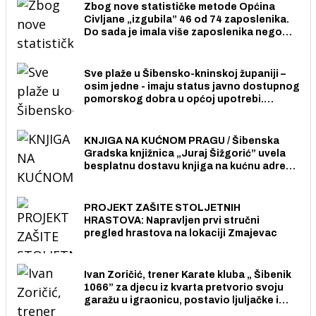
Zbog nove statističke metode Općina
Civljane „izgubila” 46 od 74 zaposlenika.
Do sada je imala više zaposlenika nego
radno sposobnih osoba među svojih 170
stanovnika.
Sve plaže u Šibensko-kninskoj županiji –
osim jedne - imaju status javno dostupnog
pomorskog dobra u općoj upotrebi.
Pristup je slobodan i besplatan za sve
građane i posjetitelje.
KNJIGA NA KUĆNOM PRAGU / Šibenska
Gradska knjižnica „Juraj Šižgorić” uvela
besplatnu dostavu knjiga na kućnu adresu
električnim biciklom.
PROJEKT ZAŠITE STOLJETNIH
HRASTOVA: Napravljen prvi stručni
pregled hrastova na lokaciji Zmajevac
Ivan Zoričić, trener Karate kluba „ Šibenik
1066” za djecu iz kvarta pretvorio svoju
garažu u igraonicu, postavio ljuljačke i
trampolin i organizirao dječje ljetno kino.