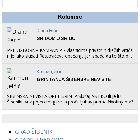
Kolumne
Diana Ferić
SRIDOM U SRIDU
PREDIZBORNA KAMPANJA / Vlasnicima privatnih dječjih vrtića
nije lako slušati Restovićeva obećanja jer ispada da to što oni
rade u Šibeniku ne postoji
Karmen Jelčić
GRINTANJA ŠIBENSKE NEVISTE
ŠIBENSKA NEVISTA OPET GRINTA:Slučaj AS EKO ili je li u
Šibeniku vuk pojeo magare, a profit ljubav prema životinjama?
GRAD ŠIBENIK
GRADSKI PARKING