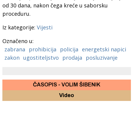
od 30 dana, nakon čega kreće u saborsku
proceduru.
Iz kategorije:
Vijesti
Označeno u:
zabrana
prohibicija
policija
energetski napici
zakon
ugostiteljstvo
prodaja
posluzivanje
ČASOPIS - VOLIM ŠIBENIK
Video