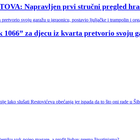
Napravljen prvi stručni pregled hrasto
 1066” za djecu iz kvarta pretvorio svoju ga
ko slušati Restovićeva obećanja jer ispada da to što oni rade u Šib
u vuk pojeo magare, a profit ljubav prema životinjama?