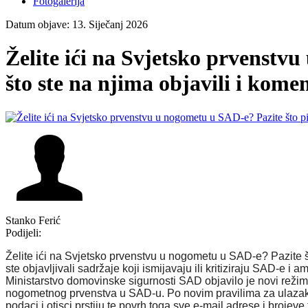
Fotogalerija
Datum objave: 13. Siječanj 2026
Želite ići na Svjetsko prvenstv
što ste na njima objavili i komen
Stanko Ferić
Podijeli:
Želite ići na Svjetsko prvenstvu u nogometu u SAD-e? Pazite što
ste
objavljivali sadržaj
e
koji ismijav
aju
ili kritizira
ju SAD-e i
ame
Ministarstvo domovinske sigurnosti
SAD
objavilo
je novi
režim
nogometnog prvenstva u SAD-u.
Po novim pravilima za ulaza
poda
ci
i
otis
ci
prstiju
te povrh toga
sve e-mail adrese i brojeve