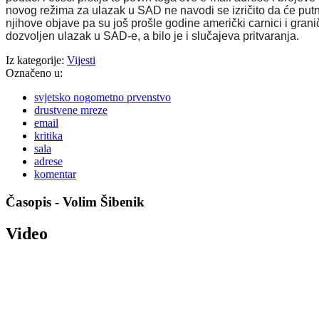
novog režima za ulazak u SAD
ne navodi
se izričito
da će put
njihove objave pa su još prošle godine američki carnici i grani
dozvoljen ulazak u SAD-e, a bilo je i slučajeva pritvaranja.
Iz kategorije:
Vijesti
Označeno u:
svjetsko nogometno prvenstvo
drustvene mreze
email
kritika
sala
adrese
komentar
Časopis - Volim Šibenik
Video