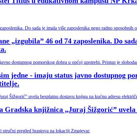
hostel Titius u edukativnom kampusu NP Krk
ne „izgubila” 46 od 74 zaposlenika. Do sada
a.
sim jedne - imaju status javno dostupnog po
itelje.
ska knjižnica „Juraj Šižgorić” uvela be