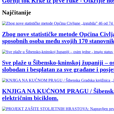
Gornji tok Krke iz prve ruke - Otkrijte 
Najčitanije
Zbog nove statističke metode Općina Civlja
sposobnih osoba među svojih 170 stanovnik
Sve plaže u Šibensko-kninskoj županiji – o
slobodan i besplatan za sve građane i posjet
KNJIGA NA KUĆNOM PRAGU / Šibenska Grad
električnim biciklom.