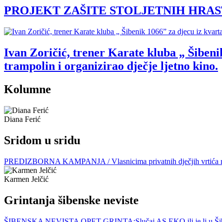
PROJEKT ZAŠITE STOLJETNIH HRASTOVA: 
Ivan Zoričić, trener Karate kluba „ Šibenik
trampolin i organizirao dječje ljetno kino.
Kolumne
Diana Ferić
Sridom u sridu
PREDIZBORNA KAMPANJA / Vlasnicima privatnih dječjih vrtića nije la
Karmen Jelčić
Grintanja šibenske neviste
ŠIBENSKA NEVISTA OPET GRINTA:Slučaj AS EKO ili je li u Šibenik