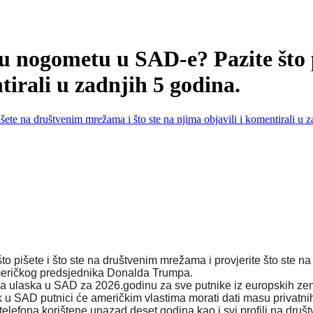
u u nogometu u SAD-e? Pazite što
tirali u zadnjih 5 godina.
 pišete i što ste na društvenim mrežama i provjerite što ste na n
ričkog predsjednika Donalda Trumpa.
a ulaska u SAD za 2026.godinu za sve putnike iz europskih zem
k u SAD putnici će
američkim vlastima
morati dati masu
privatn
 telefona korištene unazad deset godina
kao i
sv
i
profil
i
na društ