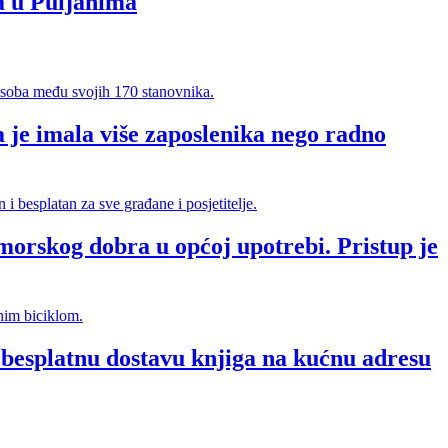
a u Puljanima
 je imala više zaposlenika nego radno
morskog dobra u općoj upotrebi. Pristup je
splatnu dostavu knjiga na kućnu adresu