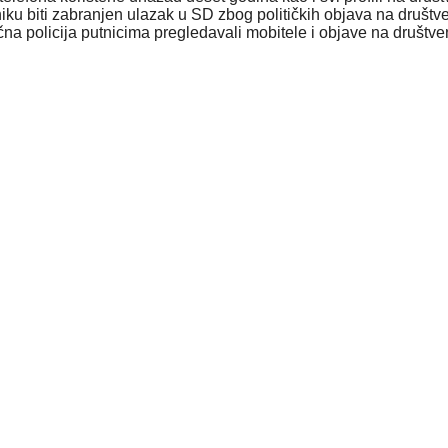
niku
biti
zabran
jen
ulazak u
SD
zbog političkih objava na
društv
čna policija
putnicima
pregled
avali
mobitel
e
i
objave na
društve