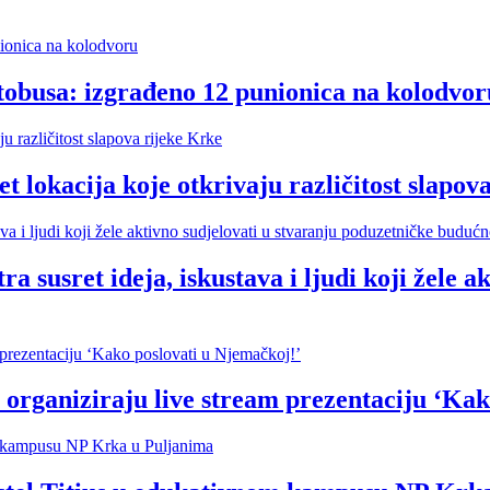
tobusa: izgrađeno 12 punionica na kolodvor
cija koje otkrivaju različitost slapova
t ideja, iskustava i ljudi koji žele akti
organiziraju live stream prezentaciju ‘Kak