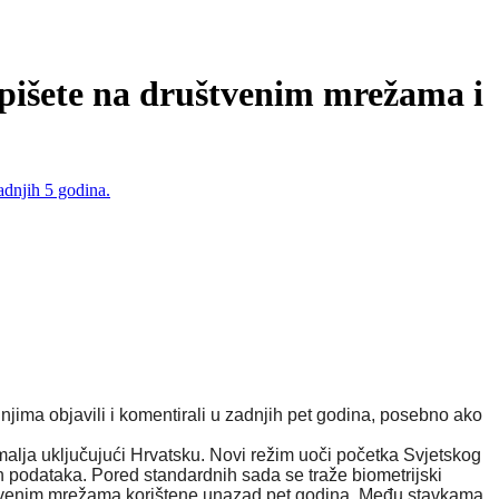
 pišete na društvenim mrežama i
jima objavili i komentirali u zadnjih pet godina
, posebno ako
alja uključujući Hrvatsku. Novi režim uoči početka Svjetskog
ih podataka.
Pored standardnih sada se traže
biometrijsk
i
venim mrežama korištene unazad pet godina.
Među stavkama