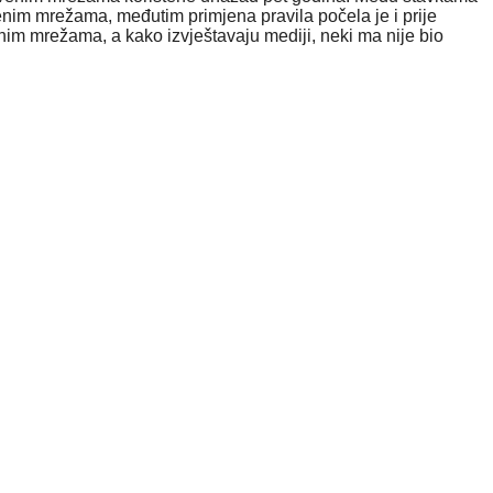
enim mrežama, međutim primjena pravila počela je i prije
ni
m
mreža
ma, a kako izvještavaju mediji, neki ma nije bio