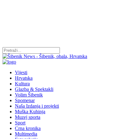
Vijesti
Hrvatska
Kultura
Glazba & Spektakli
Volim Šibenik
Spomenar
Naša Izdanja i projekti
Muška Kuhinja
Muzej sporta
Sport
Crna kronika
Multimedia