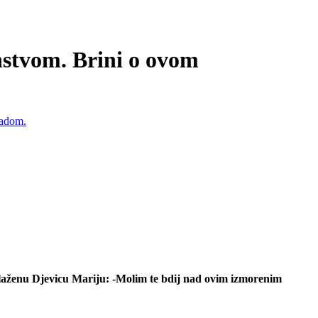
stvom. Brini o ovom
laženu Djevicu Mariju: -Molim te bdij nad ovim izmorenim