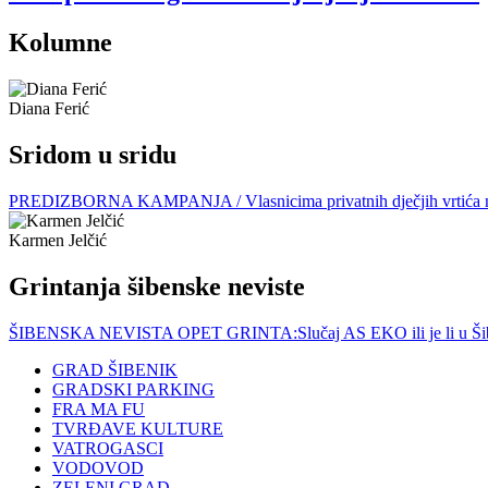
Kolumne
Diana Ferić
Sridom u sridu
PREDIZBORNA KAMPANJA / Vlasnicima privatnih dječjih vrtića nije la
Karmen Jelčić
Grintanja šibenske neviste
ŠIBENSKA NEVISTA OPET GRINTA:Slučaj AS EKO ili je li u Šibenik
GRAD ŠIBENIK
GRADSKI PARKING
FRA MA FU
TVRĐAVE KULTURE
VATROGASCI
VODOVOD
ZELENI GRAD