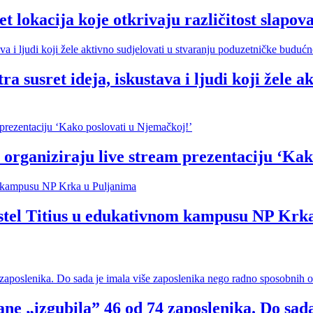
cija koje otkrivaju različitost slapova
t ideja, iskustava i ljudi koji žele akti
organiziraju live stream prezentaciju ‘Kak
hostel Titius u edukativnom kampusu NP Krk
ne „izgubila” 46 od 74 zaposlenika. Do sada