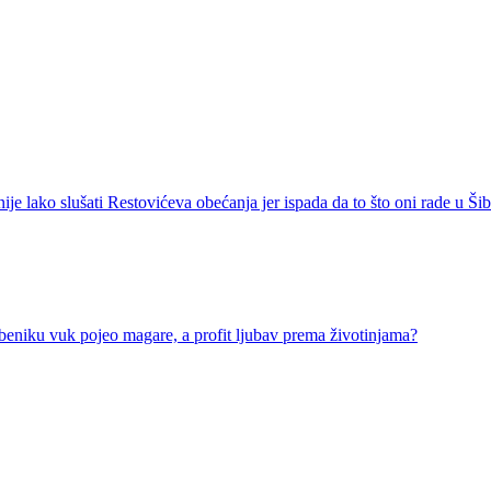
ko slušati Restovićeva obećanja jer ispada da to što oni rade u Šib
u vuk pojeo magare, a profit ljubav prema životinjama?