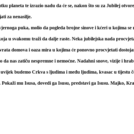
ku planeta te izrazio nadu da će se, nakon što su za Jubilej otvor
ti za nenasilje.
ernoga puka, molio da pogleda brojne sinove i kćeri u kojima se n
 koja u svakomu traži da dalje raste. Neka jubilejska nada procvje
rata domova i oaza mira u kojima će ponovno procvjetati dostojanst
da nas zatiču nespremne i nemoćne. Nadahni snove, vizije i hrabro
 uvijek budemo Crkva s ljudima i među ljudima, kvasac u tijestu 
 Pokaži mu Isusa, dovedi ga Isusu, predstavi ga Isusu. Majko, Kral