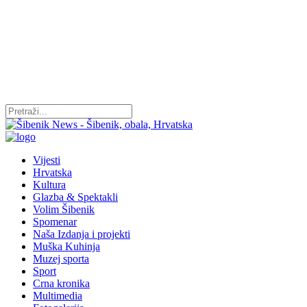
Vijesti
Hrvatska
Kultura
Glazba & Spektakli
Volim Šibenik
Spomenar
Naša Izdanja i projekti
Muška Kuhinja
Muzej sporta
Sport
Crna kronika
Multimedia