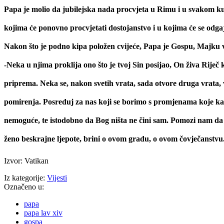
Papa je molio da jubilejska nada procvjeta u Rimu i u svakom kut
kojima će ponovno procvjetati dostojanstvo i u kojima će se odgaja
Nakon što je podno kipa položen cvijeće, Papa je Gospu, Majku vj
-Neka u njima proklija ono što je tvoj Sin posijao, On živa Riječ
priprema. Neka se, nakon svetih vrata, sada otvore druga vrata, v
pomirenja. Posreduj za nas koji se borimo s promjenama koje kao 
nemoguće, te istodobno da Bog ništa ne čini sam. Pomozi nam da
ženo beskrajne ljepote, brini o ovom gradu, o ovom čovječanstvu.
Izvor: Vatikan
Iz kategorije:
Vijesti
Označeno u:
papa
papa lav xiv
gospa