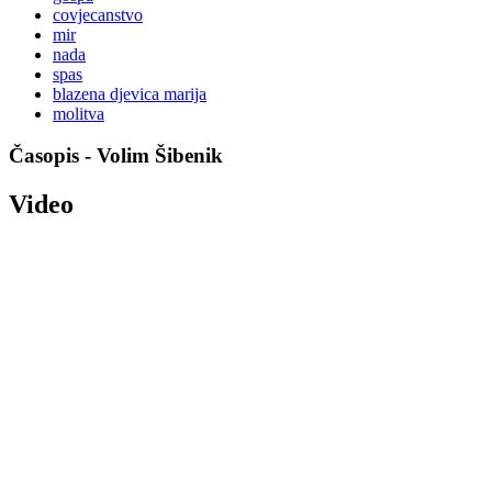
covjecanstvo
mir
nada
spas
blazena djevica marija
molitva
Časopis - Volim Šibenik
Video