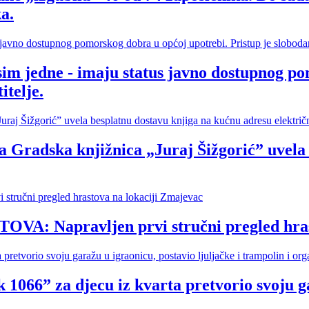
a.
sim jedne - imaju status javno dostupnog po
itelje.
ska knjižnica „Juraj Šižgorić” uvela be
Napravljen prvi stručni pregled hrasto
 1066” za djecu iz kvarta pretvorio svoju ga