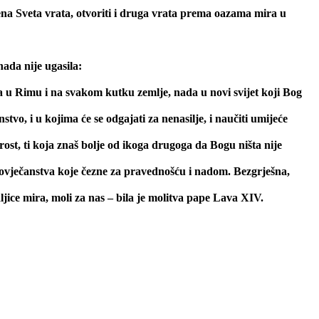
ena Sveta vrata, otvoriti i druga vrata prema oazama mira u
ada nije ugasila:
ta u Rimu i na svakom kutku zemlje, nada u novi svijet koji Bog
vo, i u kojima će se odgajati za nenasilje, i naučiti umijeće
st, ti koja znaš bolje od ikoga drugoga da Bogu ništa nije
čovječanstva koje čezne za pravednošću i nadom. Bezgrješna,
jice mira, moli za nas – bila je molitva pape Lava XIV.