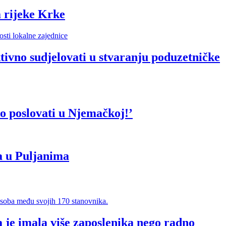
 rijeke Krke
vno sudjelovati u stvaranju poduzetničke
o poslovati u Njemačkoj!’
a u Puljanima
 je imala više zaposlenika nego radno