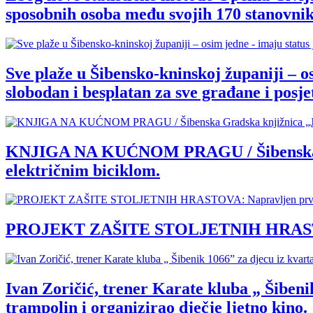
sposobnih osoba među svojih 170 stanovnik
Sve plaže u Šibensko-kninskoj županiji – o
slobodan i besplatan za sve građane i posjet
KNJIGA NA KUĆNOM PRAGU / Šibenska Grad
električnim biciklom.
PROJEKT ZAŠITE STOLJETNIH HRASTOVA: 
Ivan Zoričić, trener Karate kluba „ Šibenik
trampolin i organizirao dječje ljetno kino.