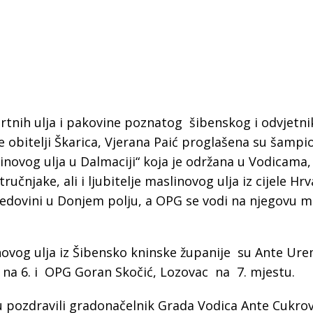
ortnih ulja i pakovine poznatog šibenskog i odvjetni
e obitelji Škarica, Vjerana Paić proglašena su šamp
novog ulja u Dalmaciji“ koja je održana u Vodicama,
ručnjake, ali i ljubitelje maslinovog ulja iz cijele Hrv
jedovini u Donjem polju, a OPG se vodi na njegovu m
 Krke iz prve ruke -
Šibenik spreman za dol
ostel Titius u
električnih autobusa: i
vog ulja iz Šibensko kninske županije su Ante Ure
NP Krka u
12 punionica na kolodvo
je na 6. i OPG Goran Skočić, Lozovac na 7. mjestu.
a
u pozdravili gradonačelnik Grada Vodica Ante Cukrov