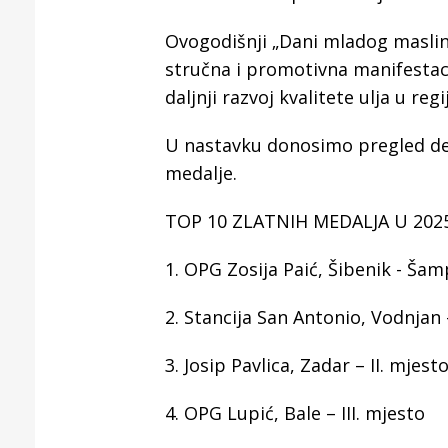
Ovogodišnji „Dani mladog maslino
stručna i promotivna manifestacij
daljnji razvoj kvalitete ulja u regij
U nastavku donosimo pregled dese
medalje.
TOP 10 ZLATNIH MEDALJA U 2025
1. OPG Zosija Paić, Šibenik - Šam
2. Stancija San Antonio, Vodnjan 
3. Josip Pavlica, Zadar – II. mjest
4. OPG Lupić, Bale – III. mjesto