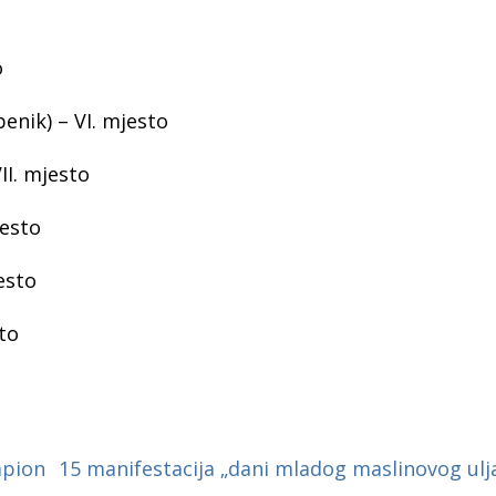
o
benik) – VI. mjesto
II. mjesto
jesto
esto
to
pion
15 manifestacija „dani mladog maslinovog ulj