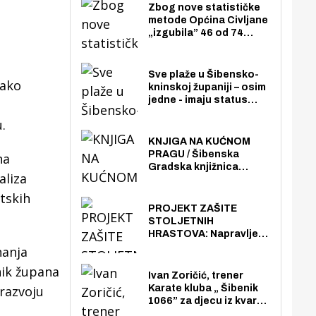
Zbog nove statističke
metode Općina Civljane
„izgubila” 46 od 74
zaposlenika. Do sada je
imala više zaposlenika
nego radno sposobnih
Sve plaže u Šibensko-
kako
osoba među svojih 170
kninskoj županiji – osim
stanovnika.
jedne - imaju status
javno dostupnog
.
pomorskog dobra u
općoj upotrebi. Pristup
KNJIGA NA KUĆNOM
je slobodan i besplatan
PRAGU / Šibenska
na
za sve građane i
Gradska knjižnica
aliza
posjetitelje.
„Juraj Šižgorić” uvela
besplatnu dostavu
atskih
knjiga na kućnu adresu
PROJEKT ZAŠITE
električnim biciklom.
STOLJETNIH
HRASTOVA: Napravljen
prvi stručni pregled
nanja
hrastova na lokaciji
nik župana
Zmajevac
Ivan Zoričić, trener
razvoju
Karate kluba „ Šibenik
1066” za djecu iz kvarta
pretvorio svoju garažu