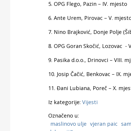
5. OPG Flego, Pazin – IV. mjesto
6. Ante Urem, Pirovac – V. mjest
7. Nino Brajković, Donje Polje (Ši
8. OPG Goran Skočić, Lozovac - V
9. Pasika d.o.o., Drinovci – VIII. m
10. Josip Čačić, Benkovac – IX. mj
11. Đani Lubiana, Poreč – X. mjes
Iz kategorije:
Vijesti
Označeno u:
maslinovo ulje
vjeran paic
sam