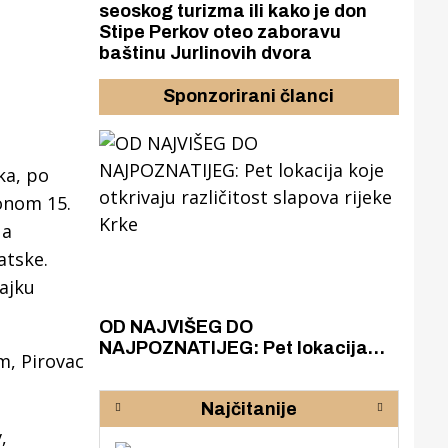
seoskog turizma ili kako je don
Stipe Perkov oteo zaboravu
baštinu Jurlinovih dvora
Sponzorirani članci
ka, po
ionom 15.
 a
atske.
ajku
azak
OD NAJVIŠEG DO
ZA
zgrađeno
NAJPOZNATIJEG: Pet lokacija
AKA
m, Pirovac
ru
koje otkrivaju različitost slapova
isku
rijeke Krke
sud
Najčitanije
pod
zaj
,