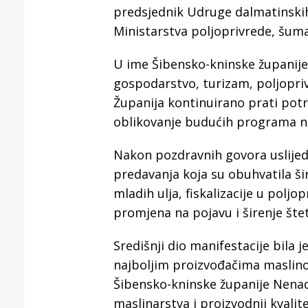
predsjednik Udruge dalmatinskih 
Ministarstva poljoprivrede, šumar
U ime Šibensko-kninske županije 
gospodarstvo, turizam, poljoprivr
Županija kontinuirano prati potr
oblikovanje budućih programa na
Nakon pozdravnih govora uslijedi
predavanja koja su obuhvatila ši
mladih ulja, fiskalizacije u poljo
promjena na pojavu i širenje štet
Središnji dio manifestacije bila 
najboljim proizvođačima maslinov
Šibensko-kninske županije Nenad
maslinarstva i proizvodnji kvalit