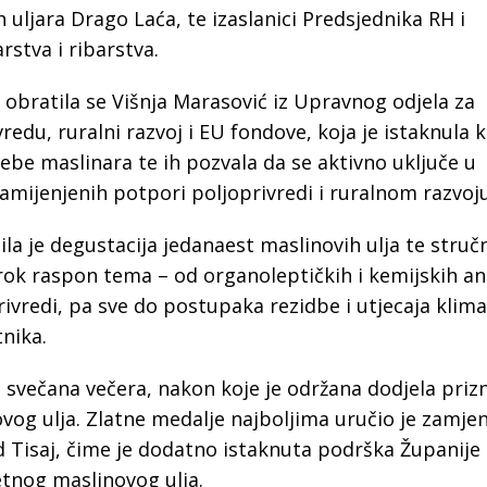
uljara Drago Laća, te izaslanici Predsjednika RH i
stva i ribarstva.
obratila se Višnja Marasović iz Upravnog odjela za
edu, ruralni razvoj i EU fondove, koja je istaknula 
ebe maslinara te ih pozvala da se aktivno uključe u
mijenjenih potpori poljoprivredi i ruralnom razvoju
la je degustacija jedanaest maslinovih ulja te struč
rok raspon tema – od organoleptičkih i kemijskih an
privredi, pa sve do postupaka rezidbe i utjecaja klim
nika.
je svečana večera, nakon koje je održana dodjela priz
og ulja. Zlatne medalje najboljima uručio je zamje
 Tisaj, čime je dodatno istaknuta podrška Županije 
etnog maslinovog ulja.