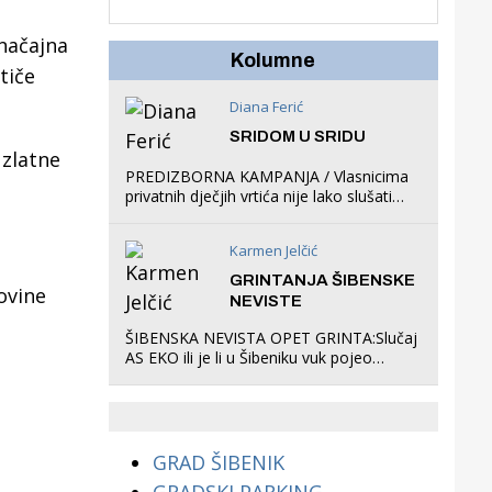
u igraonicu, postavio
ljuljačke i trampolin i
značajna
organizirao dječje
Kolumne
tiče
ljetno kino.
Diana Ferić
SRIDOM U SRIDU
 zlatne
PREDIZBORNA KAMPANJA / Vlasnicima
privatnih dječjih vrtića nije lako slušati
Restovićeva obećanja jer ispada da to
što oni rade u Šibeniku ne postoji
Karmen Jelčić
GRINTANJA ŠIBENSKE
ovine
NEVISTE
ŠIBENSKA NEVISTA OPET GRINTA:Slučaj
AS EKO ili je li u Šibeniku vuk pojeo
magare, a profit ljubav prema
životinjama?
GRAD ŠIBENIK