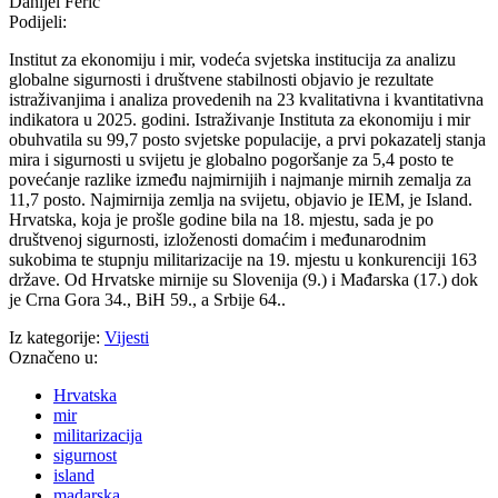
Danijel Ferić
Podijeli:
Institut za ekonomiju i mir, vodeća svjetska institucija za analizu
globalne sigurnosti i društvene stabilnosti objavio je rezultate
istraživanjima i analiza provedenih na 23 kvalitativna i kvantitativna
indikatora u 2025. godini. Istraživanje Instituta za ekonomiju i mir
obuhvatila su 99,7 posto svjetske populacije, a prvi pokazatelj stanja
mira i sigurnosti u svijetu je globalno pogoršanje za 5,4 posto te
povećanje razlike između najmirnijih i najmanje mirnih zemalja za
11,7 posto. Najmirnija zemlja na svijetu, objavio je IEM, je Island.
Hrvatska, koja je prošle godine bila na 18. mjestu, sada je po
društvenoj sigurnosti, izloženosti domaćim i međunarodnim
sukobima te stupnju militarizacije na 19. mjestu u konkurenciji 163
države. Od Hrvatske mirnije su Slovenija (9.) i Mađarska (17.) dok
je Crna Gora 34., BiH 59., a Srbije 64..
Iz kategorije:
Vijesti
Označeno u:
Hrvatska
mir
militarizacija
sigurnost
island
madarska