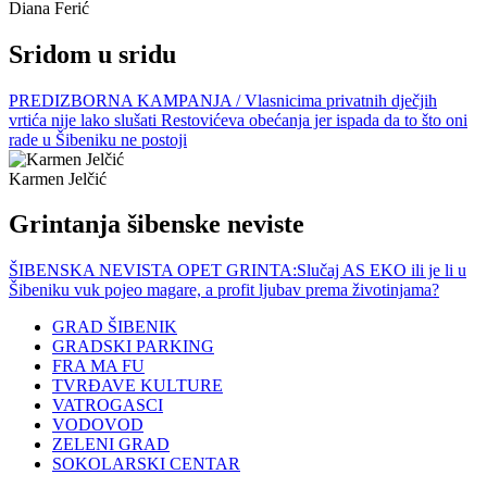
Diana Ferić
Sridom u sridu
PREDIZBORNA KAMPANJA / Vlasnicima privatnih dječjih
vrtića nije lako slušati Restovićeva obećanja jer ispada da to što oni
rade u Šibeniku ne postoji
Karmen Jelčić
Grintanja šibenske neviste
ŠIBENSKA NEVISTA OPET GRINTA:Slučaj AS EKO ili je li u
Šibeniku vuk pojeo magare, a profit ljubav prema životinjama?
GRAD ŠIBENIK
GRADSKI PARKING
FRA MA FU
TVRĐAVE KULTURE
VATROGASCI
VODOVOD
ZELENI GRAD
SOKOLARSKI CENTAR