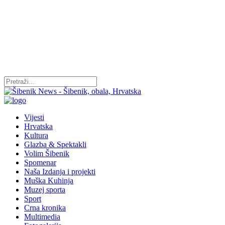
Vijesti
Hrvatska
Kultura
Glazba & Spektakli
Volim Šibenik
Spomenar
Naša Izdanja i projekti
Muška Kuhinja
Muzej sporta
Sport
Crna kronika
Multimedia