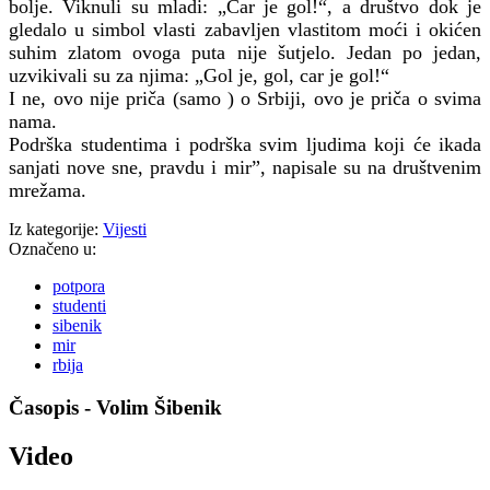
bolje. Viknuli su mladi: „Car je gol!“, a društvo dok je
gledalo u simbol vlasti zabavljen vlastitom moći i okićen
suhim zlatom ovoga puta nije šutjelo. Jedan po jedan,
uzvikivali su za njima: „Gol je, gol, car je gol!“
I ne, ovo nije priča (samo ) o Srbiji, ovo je priča o svima
nama.
Podrška studentima i podrška svim ljudima koji će ikada
sanjati nove sne, pravdu i mir”, napisale su na društvenim
mrežama.
Iz kategorije:
Vijesti
Označeno u:
potpora
studenti
sibenik
mir
rbija
Časopis - Volim Šibenik
Video