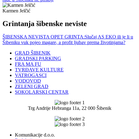
Karmen Jelčić
Grintanja šibenske neviste
ŠIBENSKA NEVISTA OPET GRINTA:Slučaj AS EKO ili je li u
Šibeniku vuk pojeo magare, a profit ljubav prema životinjama?
GRAD ŠIBENIK
GRADSKI PARKING
FRA MA FU
TVRĐAVE KULTURE
VATROGASCI
VODOVOD
ZELENI GRAD
SOKOLARSKI CENTAR
Trg Andrije Hebranga 11a, 22 000 Šibenik
Komunikacije d.o.o.