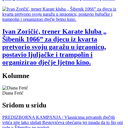
Ivan Zoričić, trener Karate kluba „
Šibenik 1066” za djecu iz kvarta
pretvorio svoju garažu u igraonicu,
postavio ljuljačke i trampolin i
organizirao dječje ljetno kino.
Kolumne
Diana Ferić
Sridom u sridu
PREDIZBORNA KAMPANJA / Vlasnicima privatnih dječjih
vrtića nije lako slušati Restovićeva obećanja jer ispada da to što oni
rade u Šibeniku ne postoji