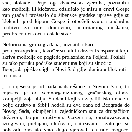
sne, blokade”. Prije toga dvadesetak vjernika, poznatih i
kao molitelji ili klečavci, odslušalo je misu u crkvi Gospe
van grada i prošetalo do šibenske gradske uprave gdje su
kleknuli pred kipom Gospe i otpočeli svoju standardnu
molitvu za mir, domovinu, autoritarnog muškarca,
predbračnu čistoću i ostale stvari.
Neformalna grupa građana, poznatih i kao
protuprosvjednici, također su bili tu držeći transparent koji
skriva molitelje od pogleda prolaznika na Poljani. Poslali
su tako poruku podrške studentima koji su sinoć iz
Beograda pješke stigli u Novi Sad gdje planiraju blokirati
tri mosta.
Tri mjeseca je od pada nadstrešnice u Novom Sadu, tri
„
mjeseca je od samoorganiziranog građanskog otpora
korupciji koja ubija. Studenti koji su zapalili iskru nade u
bolje društvo u Srbiji hodali su dva dana od Beograda do
Novog Sada, okupljeni u zajedničkom snu za drugačijom
državom, boljim društvom. Gaženi su, omalovažavani,
izrugivani, prebijani, uhićivani, optuživani – zato jer su
pokazali ono što smo dugo vjerovali da nije moguće.