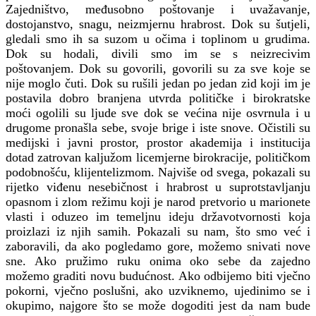
Zajedništvo, međusobno poštovanje i uvažavanje,
dostojanstvo, snagu, neizmjernu hrabrost. Dok su šutjeli,
gledali smo ih sa suzom u očima i toplinom u grudima.
Dok su hodali, divili smo im se s neizrecivim
poštovanjem. Dok su govorili, govorili su za sve koje se
nije moglo čuti. Dok su rušili jedan po jedan zid koji im je
postavila dobro branjena utvrda političke i birokratske
moći ogolili su ljude sve dok se većina nije osvrnula i u
drugome pronašla sebe, svoje brige i iste snove. Očistili su
medijski i javni prostor, prostor akademija i institucija
dotad zatrovan kaljužom licemjerne birokracije, političkom
podobnošću, klijentelizmom. Najviše od svega, pokazali su
rijetko viđenu nesebičnost i hrabrost u suprotstavljanju
opasnom i zlom režimu koji je narod pretvorio u marionete
vlasti i oduzeo im temeljnu ideju državotvornosti koja
proizlazi iz njih samih. Pokazali su nam, što smo već i
zaboravili, da ako pogledamo gore, možemo snivati nove
sne. Ako pružimo ruku onima oko sebe da zajedno
možemo graditi novu budućnost. Ako odbijemo biti vječno
pokorni, vječno poslušni, ako uzviknemo, ujedinimo se i
okupimo, najgore što se može dogoditi jest da nam bude