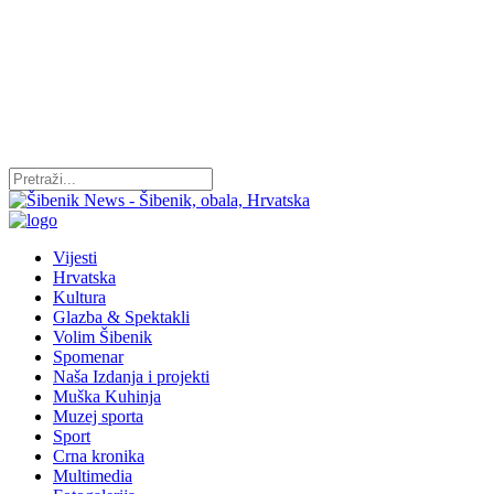
Vijesti
Hrvatska
Kultura
Glazba & Spektakli
Volim Šibenik
Spomenar
Naša Izdanja i projekti
Muška Kuhinja
Muzej sporta
Sport
Crna kronika
Multimedia