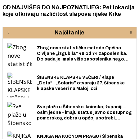
OD NAJVIŠEG DO NAJPOZNATIJEG: Pet lokacija
koje otkrivaju različitost slapova rijeke Krke
Najčitanije
Zbog nove statističke metode Općina
Civljane „izgubila” 46 od 74 zaposlenika.
Do sada je imala više zaposlenika nego
radno sposobnih osoba među svojih 170
stanovnika.
ŠIBENSKE KLAPSKE VEČERI / Klape
„Dota” i „Solaris” otvaraju 27. Šibenske
klapske večeri na Maloj loži
Sve plaže u Šibensko-kninskoj županiji –
osim jedne - imaju status javno dostupnog
pomorskog dobra u općoj upotrebi.
Pristup je slobodan i besplatan za sve
građane i posjetitelje.
KNJIGA NA KUĆNOM PRAGU / Šibenska