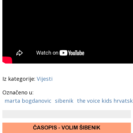
Iz kategorije:
Vijesti
Označeno u:
marta bogdanovic
sibenik
the voice kids hrvats
ČASOPIS - VOLIM ŠIBENIK