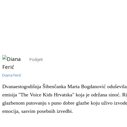
Podijeli:
Diana Ferić
Dvanaestogodišnja Šibenčanka Marta Bogdanović oduševila j
emisija "The Voice Kids Hrvatska"
koja je održana sinoć.
Ri
glazbenom putovanju s puno dobre glazbe koju uživo izvode 
emocija, sasvim posebnih izvedbi.