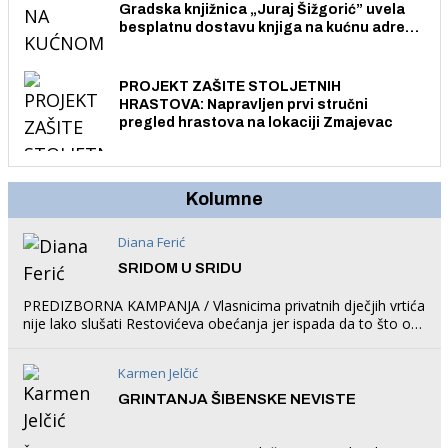
Gradska knjižnica „Juraj Šižgorić” uvela
besplatnu dostavu knjiga na kućnu adresu
električnim biciklom.
PROJEKT ZAŠITE STOLJETNIH
HRASTOVA: Napravljen prvi stručni
pregled hrastova na lokaciji Zmajevac
Kolumne
Diana Ferić
SRIDOM U SRIDU
PREDIZBORNA KAMPANJA / Vlasnicima privatnih dječjih vrtića
nije lako slušati Restovićeva obećanja jer ispada da to što oni
rade u Šibeniku ne postoji
Karmen Jelčić
GRINTANJA ŠIBENSKE NEVISTE