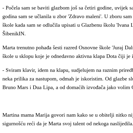
- Počela sam se baviti glazbom još sa četiri godine, uvijek s
godina sam se učlanila u zbor 'Zdravo maleni'. U zboru sam
škole kada sam se odlučila upisati u Glazbenu školu 'Ivana 
ŠibenikIN.
Marta trenutno pohađa šesti razred Osnovne škole 'Juraj Dalm
škole u sklopu koje je odnedavno aktivna klapa Dota čiji je 
- Sviram klavir, idem na klapu, sudjelujem na raznim prire
neka prilika za nastupom, odmah je iskoristim. Od glazbe s
Bruno Mars i Dua Lipa, a od domaćih izvođača jako volim O
Martina mama Marija govori nam kako se u obitelji nitko n
sigurnošću reći da je Marta svoj talent od nekoga naslijedila