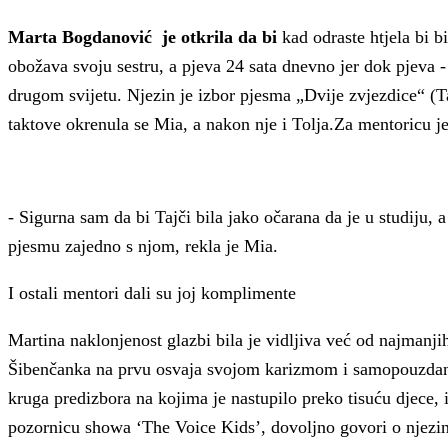
Marta Bogdanović
je otkrila da bi
k
ad odraste htjela bi bi
obožava svoju sestru, a pjeva 24 sata dnevno jer dok pjeva 
drugom svijetu. Njezin je izbor pjesma „Dvije zvjezdice“ (Ta
taktove okrenula se Mia, a nakon nje i Tolja.
Za mentoricu j
- Sigurna sam da bi Tajči bila jako očarana da je u studiju, 
pjesmu zajedno s njom, rekla je Mia.
I ostali mentori dali su joj komplimente
Martina naklonjenost glazbi bila je vidljiva već od najmanj
Šibenčanka na prvu osvaja svojom karizmom i samopouzdan
kruga predizbora na kojima je nastupilo preko tisuću djece, 
pozornicu showa ‘The Voice Kids’, dovoljno govori o njezin