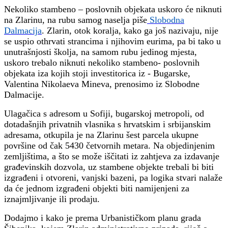
Nekoliko stambeno – poslovnih objekata uskoro će niknuti
na Zlarinu, na rubu samog naselja piše
Slobodna
Dalmacija
.
Zlarin, otok koralja, kako ga još nazivaju, nije
se uspio othrvati strancima i njihovim eurima, pa bi tako u
unutrašnjosti školja, na samom rubu jedinog mjesta,
uskoro trebalo niknuti nekoliko stambeno- poslovnih
objekata iza kojih stoji investitorica iz - Bugarske,
Valentina Nikolaeva Mineva, prenosimo iz Slobodne
Dalmacije.
Ulagačica s adresom u Sofiji, bugarskoj metropoli, od
dotadašnjih privatnih vlasnika s hrvatskim i srbijanskim
adresama, otkupila je na Zlarinu šest parcela ukupne
površine od čak 5430 četvornih metara. Na objedinjenim
zemljištima, a što se može iščitati iz zahtjeva za izdavanje
građevinskih dozvola, uz stambene objekte trebali bi biti
izgrađeni i otvoreni, vanjski bazeni, pa logika stvari nalaže
da će jednom izgrađeni objekti biti namijenjeni za
iznajmljivanje ili prodaju.
Dodajmo i kako je prema Urbanističkom planu grada