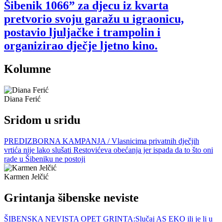
Šibenik 1066” za djecu iz kvarta
pretvorio svoju garažu u igraonicu,
postavio ljuljačke i trampolin i
organizirao dječje ljetno kino.
Kolumne
Diana Ferić
Sridom u sridu
PREDIZBORNA KAMPANJA / Vlasnicima privatnih dječjih
vrtića nije lako slušati Restovićeva obećanja jer ispada da to što oni
rade u Šibeniku ne postoji
Karmen Jelčić
Grintanja šibenske neviste
ŠIBENSKA NEVISTA OPET GRINTA:Slučaj AS EKO ili je li u