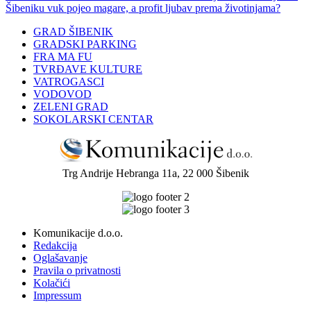
Šibeniku vuk pojeo magare, a profit ljubav prema životinjama?
GRAD ŠIBENIK
GRADSKI PARKING
FRA MA FU
TVRĐAVE KULTURE
VATROGASCI
VODOVOD
ZELENI GRAD
SOKOLARSKI CENTAR
Trg Andrije Hebranga 11a, 22 000 Šibenik
Komunikacije d.o.o.
Redakcija
Oglašavanje
Pravila o privatnosti
Kolačići
Impressum