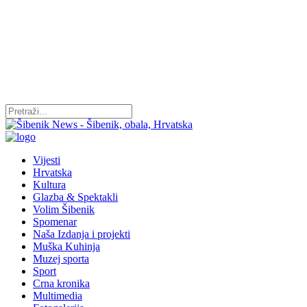
Vijesti
Hrvatska
Kultura
Glazba & Spektakli
Volim Šibenik
Spomenar
Naša Izdanja i projekti
Muška Kuhinja
Muzej sporta
Sport
Crna kronika
Multimedia