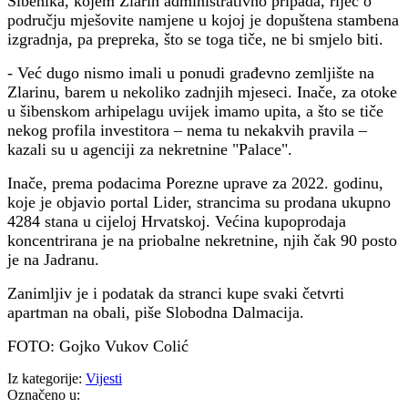
Šibenika, kojem Zlarin administrativno pripada, riječ o
području mješovite namjene u kojoj je dopuštena stambena
izgradnja, pa prepreka, što se toga tiče, ne bi smjelo biti.
- Već dugo nismo imali u ponudi građevno zemljište na
Zlarinu, barem u nekoliko zadnjih mjeseci. Inače, za otoke
u šibenskom arhipelagu uvijek imamo upita, a što se tiče
nekog profila investitora – nema tu nekakvih pravila –
kazali su u agenciji za nekretnine "Palace".
Inače, prema podacima Porezne uprave za 2022. godinu,
koje je objavio portal Lider, strancima su prodana ukupno
4284 stana u cijeloj Hrvatskoj. Većina kupoprodaja
koncentrirana je na priobalne nekretnine, njih čak 90 posto
je na Jadranu.
Zanimljiv je i podatak da stranci kupe svaki četvrti
apartman na obali, piše Slobodna Dalmacija.
FOTO: Gojko Vukov Colić
Iz kategorije:
Vijesti
Označeno u: