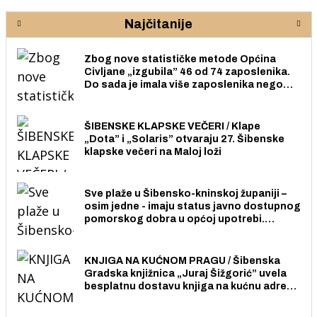
Najčitanije
Zbog nove statističke metode Općina
Civljane „izgubila” 46 od 74 zaposlenika.
Do sada je imala više zaposlenika nego
radno sposobnih osoba među svojih 170
stanovnika.
ŠIBENSKE KLAPSKE VEČERI / Klape
„Dota” i „Solaris” otvaraju 27. Šibenske
klapske večeri na Maloj loži
Sve plaže u Šibensko-kninskoj županiji –
osim jedne - imaju status javno dostupnog
pomorskog dobra u općoj upotrebi.
Pristup je slobodan i besplatan za sve
građane i posjetitelje.
KNJIGA NA KUĆNOM PRAGU / Šibenska
Gradska knjižnica „Juraj Šižgorić” uvela
besplatnu dostavu knjiga na kućnu adresu
električnim biciklom.