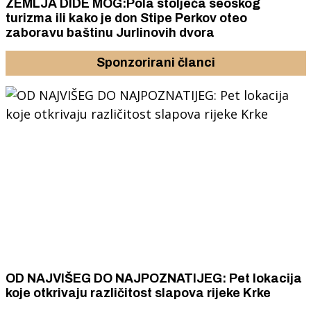
ZEMLJA DIDE MOG:Pola stoljeća seoskog
turizma ili kako je don Stipe Perkov oteo
zaboravu baštinu Jurlinovih dvora
Sponzorirani članci
OD NAJVIŠEG DO NAJPOZNATIJEG: Pet lokacija
koje otkrivaju različitost slapova rijeke Krke