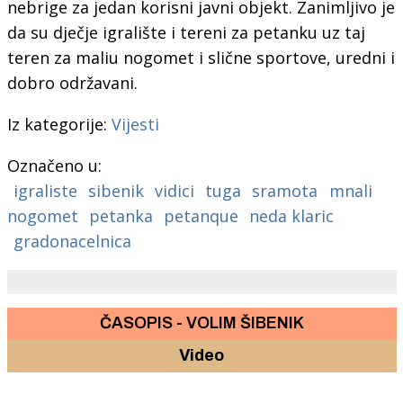
nebrige za jedan korisni javni objekt. Zanimljivo je
da su dječje igralište i tereni za petanku uz taj
teren za maliu nogomet i slične sportove, uredni i
dobro održavani.
Iz kategorije:
Vijesti
Označeno u:
igraliste
sibenik
vidici
tuga
sramota
mnali
nogomet
petanka
petanque
neda klaric
gradonacelnica
ČASOPIS - VOLIM ŠIBENIK
Video