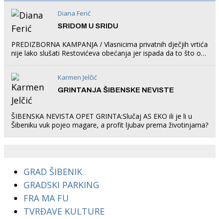
Diana Ferić
SRIDOM U SRIDU
PREDIZBORNA KAMPANJA / Vlasnicima privatnih dječjih vrtića
nije lako slušati Restovićeva obećanja jer ispada da to što oni
rade u Šibeniku ne postoji
Karmen Jelčić
GRINTANJA ŠIBENSKE NEVISTE
ŠIBENSKA NEVISTA OPET GRINTA:Slučaj AS EKO ili je li u
Šibeniku vuk pojeo magare, a profit ljubav prema životinjama?
GRAD ŠIBENIK
GRADSKI PARKING
FRA MA FU
TVRĐAVE KULTURE