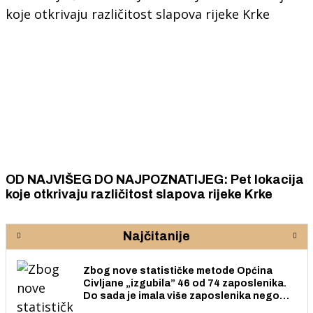
OD NAJVIŠEG DO NAJPOZNATIJEG: Pet lokacija
koje otkrivaju različitost slapova rijeke Krke
Najčitanije
Zbog nove statističke metode Općina
Civljane „izgubila” 46 od 74 zaposlenika.
Do sada je imala više zaposlenika nego
radno sposobnih osoba među svojih 170