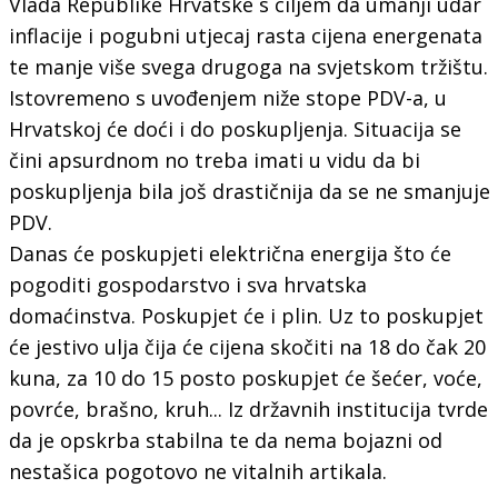
Vlada Republike Hrvatske s ciljem da umanji udar
inflacije i pogubni utjecaj rasta cijena energenata
te manje više svega drugoga na svjetskom tržištu.
Istovremeno s uvođenjem niže stope PDV-a, u
Hrvatskoj će doći i do poskupljenja. Situacija se
čini apsurdnom no treba imati u vidu da bi
poskupljenja bila još drastičnija da se ne smanjuje
PDV.
Danas će poskupjeti električna energija što će
pogoditi gospodarstvo i sva hrvatska
domaćinstva. Poskupjet će i plin. Uz to poskupjet
će jestivo ulja čija će cijena skočiti na 18 do čak 20
kuna, za 10 do 15 posto poskupjet će šećer, voće,
povrće, brašno, kruh... Iz državnih institucija tvrde
da je opskrba stabilna te da nema bojazni od
nestašica pogotovo ne vitalnih artikala.