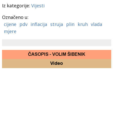
Iz kategorije:
Vijesti
Označeno u:
cijene
pdv
inflacija
struja
plin
kruh
vlada
mjere
ČASOPIS - VOLIM ŠIBENIK
Video