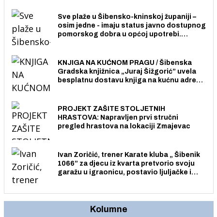
stanovnika.
Sve plaže u Šibensko-kninskoj županiji –
osim jedne - imaju status javno dostupnog
pomorskog dobra u općoj upotrebi.
Pristup je slobodan i besplatan za sve
građane i posjetitelje.
KNJIGA NA KUĆNOM PRAGU / Šibenska
Gradska knjižnica „Juraj Šižgorić” uvela
besplatnu dostavu knjiga na kućnu adresu
električnim biciklom.
PROJEKT ZAŠITE STOLJETNIH
HRASTOVA: Napravljen prvi stručni
pregled hrastova na lokaciji Zmajevac
Ivan Zoričić, trener Karate kluba „ Šibenik
1066” za djecu iz kvarta pretvorio svoju
garažu u igraonicu, postavio ljuljačke i
trampolin i organizirao dječje ljetno kino.
Kolumne