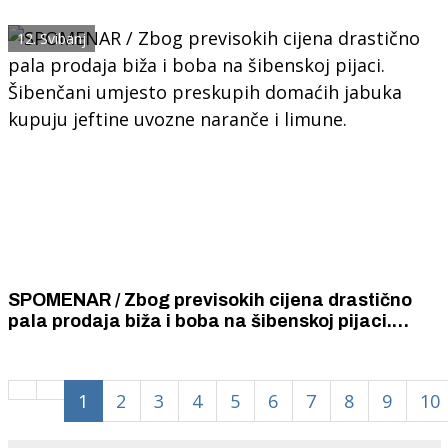
1600 posto, a duhanskih cigareta za samo 5
posto.
12. Svibanj
SPOMENAR / Zbog previsokih cijena drastično
pala prodaja biža i boba na šibenskoj pijaci.
Šibenčani umjesto preskupih domaćih jabuka
kupuju jeftine uvozne naranče i limune.
1
2
3
4
5
6
7
8
9
10