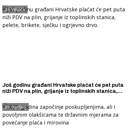
postaje jeftiniji od jeftinog industrijskog
24. Veljača
margarina.
Još godinu građani Hrvatske plaćat će pet puta
niži PDV na plin, grijanje iz toplinskih stanica,
pelete, brikete, sječku i ogrjevno drvo.
03. Siječanj