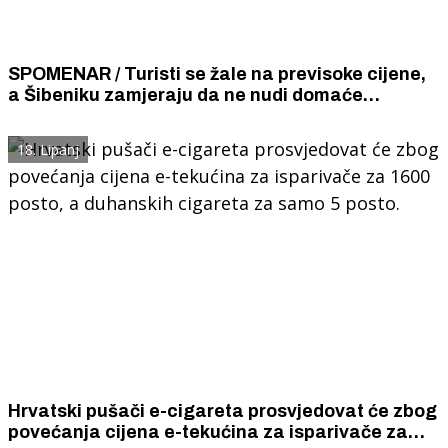
SPOMENAR / Turisti se žale na previsoke cijene,
a Šibeniku zamjeraju da ne nudi domaće
specijalitete i vina nego samo strana jela i
uvozna pića.
18. Lipanj
Hrvatski pušači e-cigareta prosvjedovat će zbog
povećanja cijena e-tekućina za isparivače za