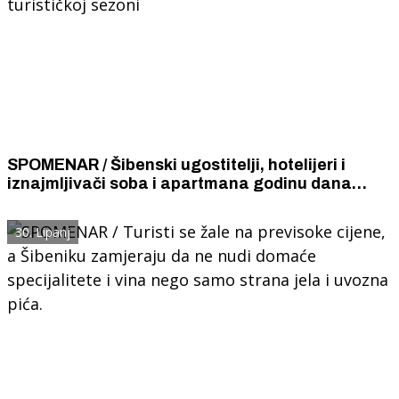
SPOMENAR / Šibenski ugostitelji, hotelijeri i
iznajmljivači soba i apartmana godinu dana
unaprijed snizili cijene svih usluga u idućoj
turističkoj sezoni
30. Lipanj