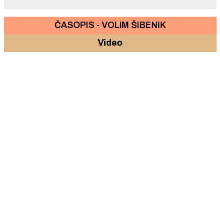
ČASOPIS - VOLIM ŠIBENIK
Video