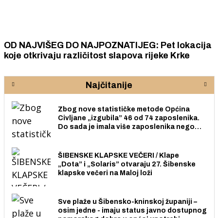
OD NAJVIŠEG DO NAJPOZNATIJEG: Pet lokacija
koje otkrivaju različitost slapova rijeke Krke
Najčitanije
Zbog nove statističke metode Općina
Civljane „izgubila” 46 od 74 zaposlenika.
Do sada je imala više zaposlenika nego
radno sposobnih osoba među svojih 170
stanovnika.
ŠIBENSKE KLAPSKE VEČERI / Klape
„Dota” i „Solaris” otvaraju 27. Šibenske
klapske večeri na Maloj loži
Sve plaže u Šibensko-kninskoj županiji –
osim jedne - imaju status javno dostupnog