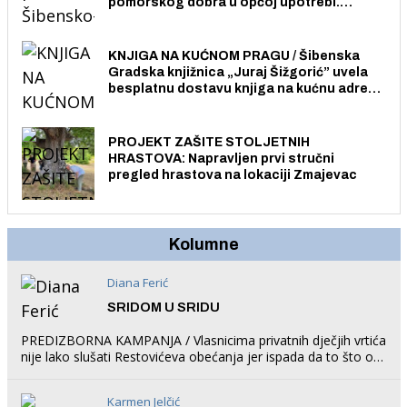
pomorskog dobra u općoj upotrebi.
Pristup je slobodan i besplatan za sve
građane i posjetitelje.
KNJIGA NA KUĆNOM PRAGU / Šibenska
Gradska knjižnica „Juraj Šižgorić” uvela
besplatnu dostavu knjiga na kućnu adresu
električnim biciklom.
PROJEKT ZAŠITE STOLJETNIH
HRASTOVA: Napravljen prvi stručni
pregled hrastova na lokaciji Zmajevac
Kolumne
Diana Ferić
SRIDOM U SRIDU
PREDIZBORNA KAMPANJA / Vlasnicima privatnih dječjih vrtića
nije lako slušati Restovićeva obećanja jer ispada da to što oni
rade u Šibeniku ne postoji
Karmen Jelčić