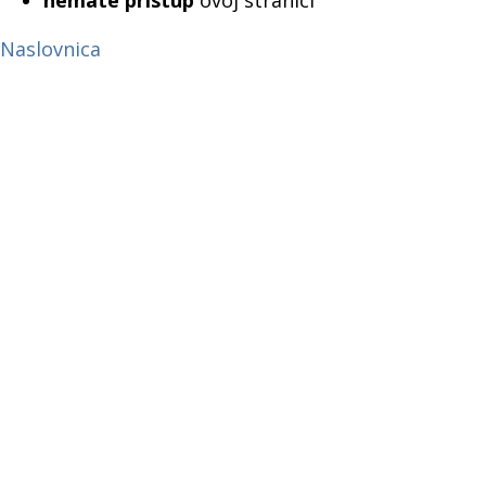
nemate pristup
ovoj stranici
Naslovnica