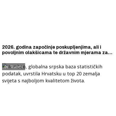
2026. godina započinje poskupljenjima, ali i
povoljnim olakšicama te državnim mjerama za
povećanje plaća i mirovina
06. Studeni