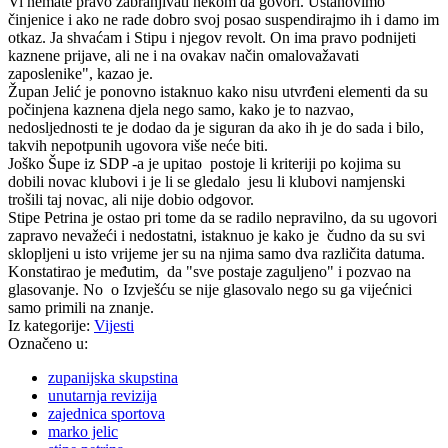
Vi nemate pravo zabranjivati nekom da govori. Ustanovimo
činjenice i ako ne rade dobro svoj posao suspendirajmo ih i damo im
otkaz. Ja shvaćam i Stipu i njegov revolt. On ima pravo podnijeti
kaznene prijave, ali ne i na ovakav način omalovažavati
zaposlenike", kazao je.
Župan Jelić je ponovno istaknuo kako nisu utvrđeni elementi da su
počinjena kaznena djela nego samo, kako je to nazvao,
nedosljednosti te je dodao da je siguran da ako ih je do sada i bilo,
takvih nepotpunih ugovora više neće biti.
Joško Šupe iz SDP -a je upitao postoje li kriteriji po kojima su
dobili novac klubovi i je li se gledalo jesu li klubovi namjenski
trošili taj novac, ali nije dobio odgovor.
Stipe Petrina je ostao pri tome da se radilo nepravilno, da su ugovori
zapravo nevažeći i nedostatni, istaknuo je kako je čudno da su svi
sklopljeni u isto vrijeme jer su na njima samo dva različita datuma.
Konstatirao je međutim, da "sve postaje zaguljeno" i pozvao na
glasovanje. No o Izvješću se nije glasovalo nego su ga vijećnici
samo primili na znanje.
Iz kategorije:
Vijesti
Označeno u:
zupanijska skupstina
unutarnja revizija
zajednica sportova
marko jelic