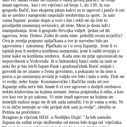
imam ugovora, kao i svi vijećnici od broja 1. do 139. Ja vas
gospođo Bačić, kao eksperta pitam kakvi su to ugovori i jamče li oni
da se uredno i namjenski raspolaže sredstvima za sport. Ja sam
vama župane poslao dopis u vezi s tim i rekli ste da ćete to
proslijediti unutarnjoj revizorici, ali niste. Meni je dosta laži i
manipuliranja. Jeste li gospođo Hrvojka vidjeli ijedan od tih
ugovora. Jeste. Dobro. Zašto ih onda niste priložili ovom izvješću?
Ova je zemlja potpuno opljačkana a sve je navodno bilo po
ugovorima i zakonima. Pljačkalo se i u ovoj županiji. Jeste li vi
ispitali jesu li sredstva korištena namjenski, jeste li radili reviziju o
tome kako su korištena sredstva. Kada smo mi prije upozoravali na
nepravilnosti u Vodovodu ili u Jadranskoj banci onda su nam se
neki što je bio bivši župan Pauk i gradonačelnik Burić smijali i
govorili da ne znamo o čemu govorimo, a pokazalo se da smo u
pravu a po unutarnjoj reviziji je valjda sve bilo i tada u redu. Dok ste
vi ovdje, neke Sanje Kuzmanovićke i Bačićke onda od ove
županije ništa neće biti. Imate li vi ove ugovore o dodjeli sredstava
nekim klubovima na kojima nemani imena potpisnika ii ništa, a kao
sve kao sve je po zakonu. Vi niste imali ugovore na kojima ste
temeljili nadzor nego ste ih tek sada zatražili. I to je vama u redu. Ni
vi ni slični nemojte se više javljati dok sam ja ovdje", obrušio se
Petrina na pročelnice.
Reagirao je vijećnik HDZ -a Nediljko Dujić: "Ja bih zamolio
župana da zaštiti svoje službenike od terora bilo koga od vijećnika.