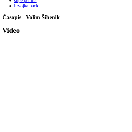
stipe petrina
hrvojka bacic
Časopis - Volim Šibenik
Video