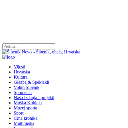
Vijesti
Hrvatska
Kultura
Glazba & Spektakli
Volim Šibenik
Spomenar
Naša Izdanja i projekti
Muška Kuhinja
Muzej sporta
Sport
Crna kronika
Multimedia