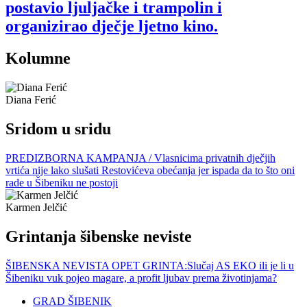
postavio ljuljačke i trampolin i
organizirao dječje ljetno kino.
Kolumne
Diana Ferić
Sridom u sridu
PREDIZBORNA KAMPANJA / Vlasnicima privatnih dječjih
vrtića nije lako slušati Restovićeva obećanja jer ispada da to što oni
rade u Šibeniku ne postoji
Karmen Jelčić
Grintanja šibenske neviste
ŠIBENSKA NEVISTA OPET GRINTA:Slučaj AS EKO ili je li u
Šibeniku vuk pojeo magare, a profit ljubav prema životinjama?
GRAD ŠIBENIK