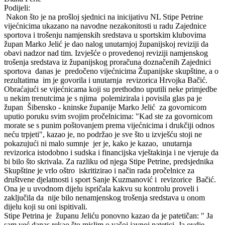
Podijeli:
Nakon što je na prošloj sjednici na inicijativu NL Stipe Petrine
vijećnicima ukazano na navodne nezakonitosti u radu Zajednice
sportova i trošenju namjenskih sredstava u sportskim klubovima
župan Marko Jelić je dao nalog unutarnjoj županijskoj reviziji da
obavi nadzor nad tim. Izvješće o provedenoj reviziji namjenskog
trošenja sredstava iz županijskog proračuna doznačenih Zajednici
sportova danas je predočeno vijećnicima Županijske skupštine, a o
rezultatima im je govorila i unutarnja revizorica Hrvojka Bačić.
Obraćajući se vijećnicama koji su prethodno uputili neke primjedbe
u nekim trenutcima je s njima polemizirala i povisila glas pa je
župan Šibensko - kninske županije Marko Jelić za govornicom
uputio poruku svim svojim pročelnicima: "Kad ste za govornicom
morate se s punim poštovanjem prema vijećnicima i drukčiji odnos
neću trpjeti", kazao je, no podržao je sve što u izvješću stoji ne
pokazujući ni malo sumnje jer je, kako je kazao, unutarnja
revizorica istodobno i sudska i financijska vještakinja i ne vjeruje da
bi bilo što skrivala. Za razliku od njega Stipe Petrine, predsjednika
Skupštine je vrlo oštro iskritizirao i način rada pročelnice za
društvene djelatnosti i sport Sanje Kuzmanović i revizorice Bačić.
Ona je u uvodnom dijelu ispričala kakvu su kontrolu proveli i
zaključila da nije bilo nenamjenskog trošenja sredstava u onom
dijelu koji su oni ispitivali.
Stipe Petrina je županu Jeliću ponovno kazao da je patetičan: " Ja
sam već danas rekao što mislim o vašoj javnoj patetici. Ja ovdje