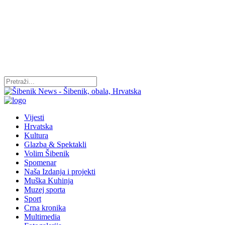
Vijesti
Hrvatska
Kultura
Glazba & Spektakli
Volim Šibenik
Spomenar
Naša Izdanja i projekti
Muška Kuhinja
Muzej sporta
Sport
Crna kronika
Multimedia