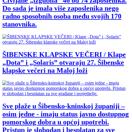
Civljane „izgubila” 46 od 74 zaposlenika.
Do sada je imala više zaposlenika nego
radno sposobnih osoba među svojih 170
stanovnika.
ŠIBENSKE KLAPSKE VEČERI / Klape
„Dota” i „Solaris” otvaraju 27. Šibenske
klapske večeri na Maloj loži
Sve plaže u Šibensko-kninskoj županiji –
osim jedne - imaju status javno dostupnog
pomorskog dobra u općoj upotrebi.
Pristup je slobodan i besplatan za sve