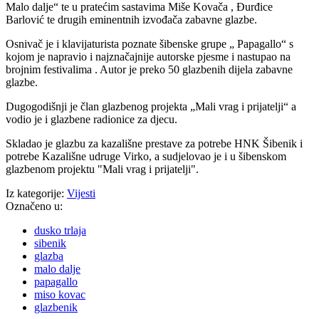
Malo dalje“ te u pratećim sastavima Miše Kovača , Đurđice
Barlović te drugih eminentnih izvođača zabavne glazbe.
Osnivač je i klavijaturista poznate šibenske grupe „ Papagallo“ s
kojom je napravio i najznačajnije autorske pjesme i nastupao na
brojnim festivalima . Autor je preko 50 glazbenih dijela zabavne
glazbe.
Dugogodišnji je član glazbenog projekta „Mali vrag i prijatelji“ a
vodio je i glazbene radionice za djecu.
Skladao je glazbu za kazališne prestave za potrebe HNK Šibenik i
potrebe Kazališne udruge Virko, a sudjelovao je i u šibenskom
glazbenom projektu "Mali vrag i prijatelji".
Iz kategorije:
Vijesti
Označeno u:
dusko trlaja
sibenik
glazba
malo dalje
papagallo
miso kovac
glazbenik