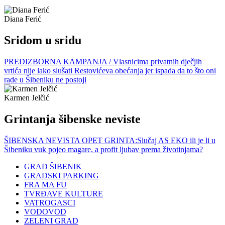
Diana Ferić
Sridom u sridu
PREDIZBORNA KAMPANJA / Vlasnicima privatnih dječjih
vrtića nije lako slušati Restovićeva obećanja jer ispada da to što oni
rade u Šibeniku ne postoji
Karmen Jelčić
Grintanja šibenske neviste
ŠIBENSKA NEVISTA OPET GRINTA:Slučaj AS EKO ili je li u
Šibeniku vuk pojeo magare, a profit ljubav prema životinjama?
GRAD ŠIBENIK
GRADSKI PARKING
FRA MA FU
TVRĐAVE KULTURE
VATROGASCI
VODOVOD
ZELENI GRAD